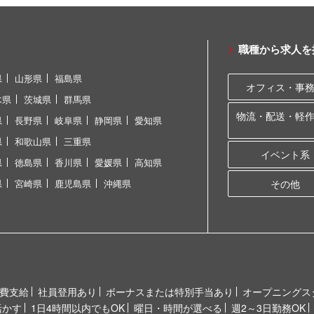
職種から求人を
県
山形県
福島県
オフィス・事
木県
茨城県
群馬県
物流・配送・軽
県
長野県
岐阜県
静岡県
愛知県
県
和歌山県
三重県
イベント系
県
徳島県
香川県
愛媛県
高知県
県
宮崎県
鹿児島県
沖縄県
その他
費支給
社員登用あり
ボーナスまたは特別手当あり
オープニングス
活かす
1日4時間以内でもOK
曜日・時間が選べる
週2～3日勤務OK