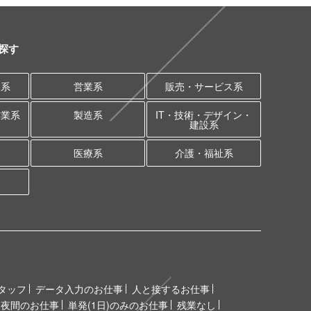
探す
務系
営業系
販売・サービス系
作業系
製造系
IT・技術・デザイン・
建設系
医療系
介護・福祉系
タッフ
データ入力のお仕事
人と接するお仕事
夜間のお仕事
単発(1日)のみのお仕事
残業なし