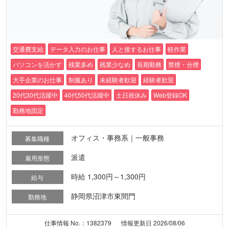
交通費支給
データ入力のお仕事
人と接するお仕事
軽作業
パソコンを活かす
残業多め
残業少なめ
長期勤務
禁煙・分煙
大手企業のお仕事
制服あり
未経験者歓迎
経験者歓迎
20代30代活躍中
40代50代活躍中
土日祝休み
Web登録OK
勤務地固定
オフィス・事務系｜一般事務
募集職種
派遣
雇用形態
時給 1,300円～1,300円
給与
静岡県沼津市東間門
勤務地
仕事情報 No.：1382379
情報更新日 2026/08/06