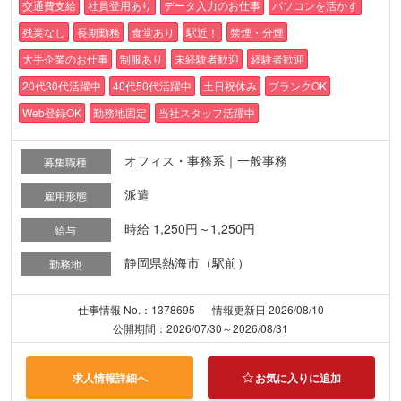
交通費支給
社員登用あり
データ入力のお仕事
パソコンを活かす
残業なし
長期勤務
食堂あり
駅近！
禁煙・分煙
大手企業のお仕事
制服あり
未経験者歓迎
経験者歓迎
20代30代活躍中
40代50代活躍中
土日祝休み
ブランクOK
Web登録OK
勤務地固定
当社スタッフ活躍中
オフィス・事務系｜一般事務
募集職種
派遣
雇用形態
時給 1,250円～1,250円
給与
静岡県熱海市（駅前）
勤務地
仕事情報 No.：1378695
情報更新日 2026/08/10
公開期間：2026/07/30～2026/08/31
求人情報詳細へ
お気に入りに追加