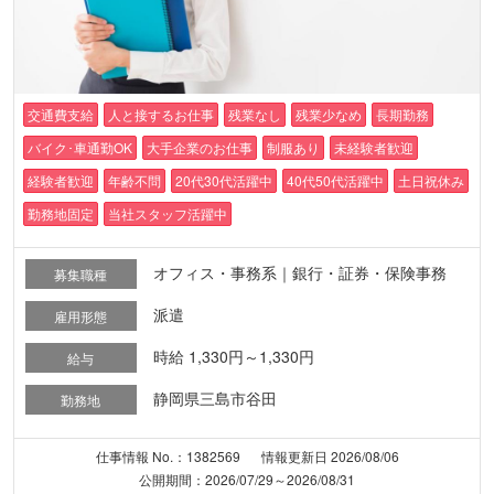
交通費支給
人と接するお仕事
残業なし
残業少なめ
長期勤務
バイク･車通勤OK
大手企業のお仕事
制服あり
未経験者歓迎
経験者歓迎
年齢不問
20代30代活躍中
40代50代活躍中
土日祝休み
勤務地固定
当社スタッフ活躍中
オフィス・事務系｜銀行・証券・保険事務
募集職種
派遣
雇用形態
時給 1,330円～1,330円
給与
静岡県三島市谷田
勤務地
仕事情報 No.：1382569
情報更新日 2026/08/06
公開期間：2026/07/29～2026/08/31