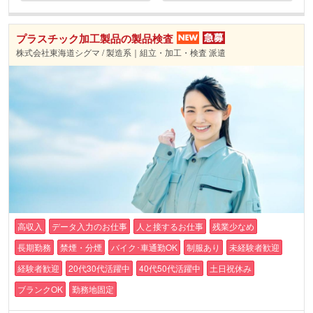
プラスチック加工製品の製品検査
株式会社東海道シグマ / 製造系｜組立・加工・検査 派遣
高収入
データ入力のお仕事
人と接するお仕事
残業少なめ
長期勤務
禁煙・分煙
バイク･車通勤OK
制服あり
未経験者歓迎
経験者歓迎
20代30代活躍中
40代50代活躍中
土日祝休み
ブランクOK
勤務地固定