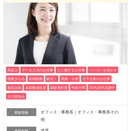
高収入
データ入力のお仕事
人と接するお仕事
パソコンを活かす
残業少なめ
長期勤務
駅近！
禁煙・分煙
大手企業のお仕事
服装自由
未経験者歓迎
経験者歓迎
年齢不問
20代30代活躍中
土日祝休み
オフィス・事務系｜オフィス・事務系その
募集職種
他
派遣
雇用形態