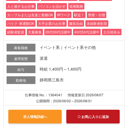
人と接するお仕事
パソコンを活かす
長期勤務
カップルまたは友達と勤務OK
Wワーク
駅近！
禁煙・分煙
バイク･車通勤OK
大手企業のお仕事
服装自由
未経験者歓迎
経験者歓迎
大量募集
20代30代活躍中
40代50代活躍中
土日祝休み
イベント系｜イベント系その他
募集職種
派遣
雇用形態
時給 1,400円～1,400円
給与
静岡県三島市
勤務地
仕事情報 No.：1364041
情報更新日 2026/08/07
公開期間：2026/06/02～2026/08/31
求人情報詳細へ
お気に入りに追加