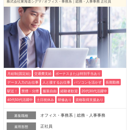
株式会社東海道シグマ / オフィス・事務系｜総務・人事事務 正社員
月給制(固定給)
交通費支給
ボーナスまたは特別手当あり
データ入力のお仕事
人と接するお仕事
パソコンを活かす
長期勤務
駅近！
禁煙・分煙
服装自由
経験者歓迎
20代30代活躍中
40代50代活躍中
土日祝休み
研修あり
資格取得支援あり
オフィス・事務系｜総務・人事事務
募集職種
正社員
雇用形態