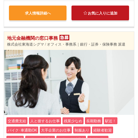
求人情報詳細へ
お気に入りに追加
地元金融機関の窓口事務
株式会社東海道シグマ / オフィス・事務系｜銀行・証券・保険事務 派遣
交通費支給
人と接するお仕事
残業少なめ
長期勤務
駅近！
バイク･車通勤OK
大手企業のお仕事
制服あり
経験者歓迎