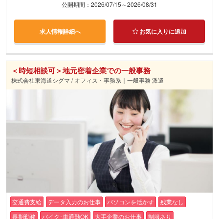
公開期間：2026/07/15～2026/08/31
求人情報詳細へ
お気に入りに追加
＜時短相談可＞地元密着企業での一般事務
株式会社東海道シグマ / オフィス・事務系｜一般事務 派遣
交通費支給
データ入力のお仕事
パソコンを活かす
残業なし
長期勤務
バイク･車通勤OK
大手企業のお仕事
制服あり