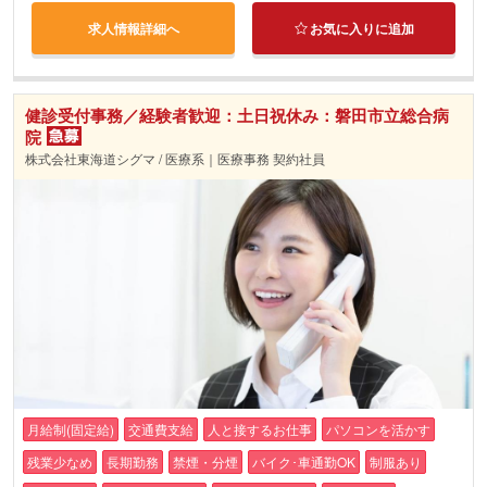
求人情報詳細へ
お気に入りに追加
健診受付事務／経験者歓迎：土日祝休み：磐田市立総合病
院
株式会社東海道シグマ / 医療系｜医療事務 契約社員
月給制(固定給)
交通費支給
人と接するお仕事
パソコンを活かす
残業少なめ
長期勤務
禁煙・分煙
バイク･車通勤OK
制服あり