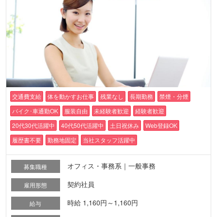
交通費支給
体を動かすお仕事
残業なし
長期勤務
禁煙・分煙
バイク･車通勤OK
服装自由
未経験者歓迎
経験者歓迎
20代30代活躍中
40代50代活躍中
土日祝休み
Web登録OK
履歴書不要
勤務地固定
当社スタッフ活躍中
オフィス・事務系｜一般事務
募集職種
契約社員
雇用形態
時給 1,160円～1,160円
給与