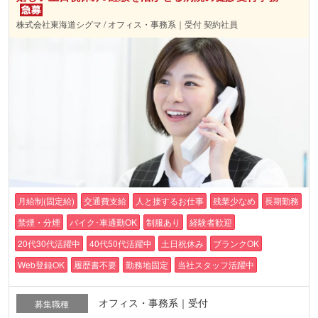
株式会社東海道シグマ / オフィス・事務系｜受付 契約社員
月給制(固定給)
交通費支給
人と接するお仕事
残業少なめ
長期勤務
禁煙・分煙
バイク･車通勤OK
制服あり
経験者歓迎
20代30代活躍中
40代50代活躍中
土日祝休み
ブランクOK
Web登録OK
履歴書不要
勤務地固定
当社スタッフ活躍中
オフィス・事務系｜受付
募集職種