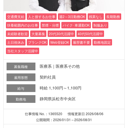
交通費支給
人と接するお仕事
週2～3日勤務OK
残業なし
長期勤務
扶養範囲内のお仕事
禁煙・分煙
バイク･車通勤OK
制服あり
未経験者歓迎
大量募集
20代30代活躍中
40代50代活躍中
土日祝休み
ブランクOK
Web登録OK
履歴書不要
勤務地固定
当社スタッフ活躍中
医療系｜医療系その他
募集職種
契約社員
雇用形態
時給 1,100円～1,100円
給与
静岡県浜松市中央区
勤務地
仕事情報 No.：1365520
情報更新日 2026/08/06
公開期間：2026/01/31～2026/08/31