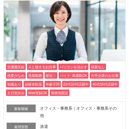
交通費支給
人と接するお仕事
パソコンを活かす
残業なし
残業少なめ
長期勤務
駅近！
バイク･車通勤OK
大手企業のお仕事
制服あり
経験者歓迎
年齢不問
20代30代活躍中
40代50代活躍中
土日祝休み
Web登録OK
勤務地固定
オフィス・事務系｜オフィス・事務系その
募集職種
他
派遣
雇用形態