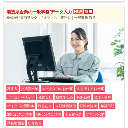
製造系企業の一般事務/データ入力
株式会社東海道シグマ / オフィス・事務系｜一般事務 派遣
高収入
交通費支給
データ入力のお仕事
人と接するお仕事
パソコンを活かす
残業なし
残業少なめ
長期勤務
禁煙・分煙
バイク･車通勤OK
制服あり
未経験者歓迎
経験者歓迎
年齢不問
20代30代活躍中
40代50代活躍中
土日祝休み
ブランクOK
勤務地固定
研修あり