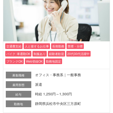
交通費支給
人と接するお仕事
長期勤務
禁煙・分煙
バイク･車通勤OK
制服あり
経験者歓迎
20代30代活躍中
ブランクOK
Web登録OK
勤務地固定
オフィス・事務系｜一般事務
募集職種
派遣
雇用形態
時給 1,250円～1,300円
給与
静岡県浜松市中央区三方原町
勤務地