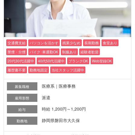
交通費支給
パソコンを活かす
残業少なめ
長期勤務
食堂あり
禁煙・分煙
バイク･車通勤OK
制服あり
経験者歓迎
20代30代活躍中
40代50代活躍中
ブランクOK
Web登録OK
履歴書不要
勤務地固定
当社スタッフ活躍中
医療系｜医療事務
募集職種
派遣
雇用形態
時給 1,200円～1,200円
給与
静岡県磐田市大久保
勤務地