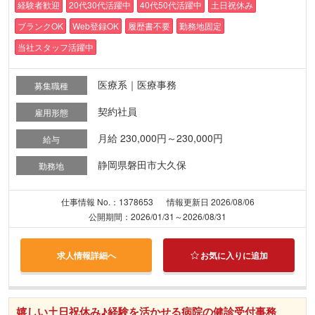
経験者歓迎
20代30代活躍中
40代50代活躍中
土日祝休み
ブランクOK
Web登録OK
履歴書不要
勤務地固定
当社スタッフ活躍中
医療系｜医療事務
募集職種
契約社員
雇用形態
月給 230,000円～230,000円
給与
静岡県磐田市大久保
勤務地
仕事情報 No.：1378653
情報更新日 2026/08/06
公開期間：2026/01/31～2026/08/31
求人情報詳細へ
お気に入りに追加
嬉しい土日祝休み♪経験を活かせる病院の健診受付事務