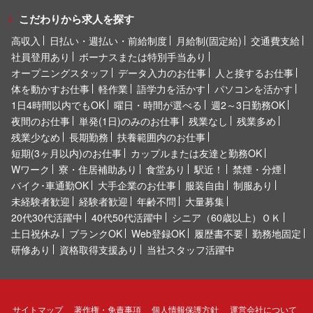
こだわりから求人を探す
高収入
日払い・週払い・前給制度
月給制(固定給)
交通費支給
社員登用あり
ボーナスまたは特別手当あり
オープニングスタッフ
データ入力のお仕事
人と接するお仕事
体を動かすお仕事
軽作業
語学力を活かす
パソコンを活かす
1日4時間以内でもOK
曜日・時間が選べる
週2～3日勤務OK
夜間のお仕事
単発(1日)のみのお仕事
残業なし
残業多め
残業少なめ
長期勤務
扶養範囲内のお仕事
短期(3ヶ月以内)のお仕事
カップルまたは友達と勤務OK
Wワーク
寮・住居補助あり
食堂あり
駅近！
禁煙・分煙
バイク･車通勤OK
大手企業のお仕事
服装自由
制服あり
未経験者歓迎
経験者歓迎
年齢不問
大量募集
20代30代活躍中
40代50代活躍中
シニア（60歳以上）ＯＫ
土日祝休み
ブランクOK
Web登録OK
履歴書不要
勤務地固定
研修あり
資格取得支援あり
当社スタッフ活躍中
サイトマップ
著作権・免責事項
個人情報保護方針
運営会社について