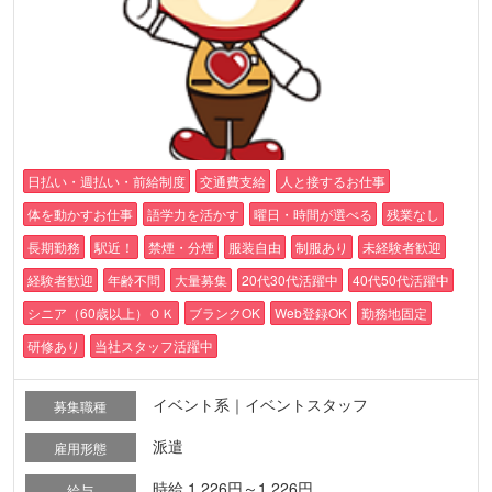
日払い・週払い・前給制度
交通費支給
人と接するお仕事
体を動かすお仕事
語学力を活かす
曜日・時間が選べる
残業なし
長期勤務
駅近！
禁煙・分煙
服装自由
制服あり
未経験者歓迎
経験者歓迎
年齢不問
大量募集
20代30代活躍中
40代50代活躍中
シニア（60歳以上）ＯＫ
ブランクOK
Web登録OK
勤務地固定
研修あり
当社スタッフ活躍中
イベント系｜イベントスタッフ
募集職種
派遣
雇用形態
時給 1,226円～1,226円
給与