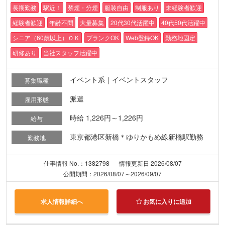
長期勤務
駅近！
禁煙・分煙
服装自由
制服あり
未経験者歓迎
経験者歓迎
年齢不問
大量募集
20代30代活躍中
40代50代活躍中
シニア（60歳以上）ＯＫ
ブランクOK
Web登録OK
勤務地固定
研修あり
当社スタッフ活躍中
イベント系｜イベントスタッフ
募集職種
派遣
雇用形態
時給 1,226円～1,226円
給与
東京都港区新橋＊ゆりかもめ線新橋駅勤務
勤務地
仕事情報 No.：1382798
情報更新日 2026/08/07
公開期間：2026/08/07～2026/09/07
求人情報詳細へ
お気に入りに追加