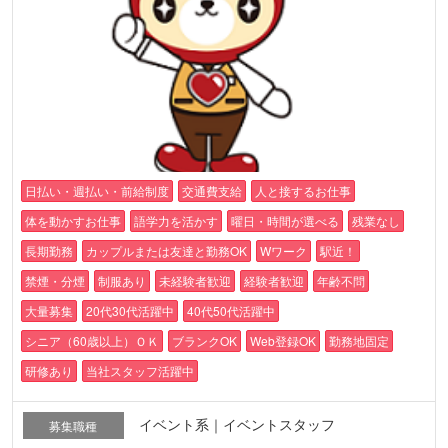
日払い・週払い・前給制度
交通費支給
人と接するお仕事
体を動かすお仕事
語学力を活かす
曜日・時間が選べる
残業なし
長期勤務
カップルまたは友達と勤務OK
Wワーク
駅近！
禁煙・分煙
制服あり
未経験者歓迎
経験者歓迎
年齢不問
大量募集
20代30代活躍中
40代50代活躍中
シニア（60歳以上）ＯＫ
ブランクOK
Web登録OK
勤務地固定
研修あり
当社スタッフ活躍中
イベント系｜イベントスタッフ
募集職種