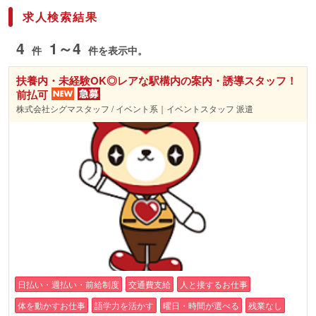
求人検索結果
4
1～4
件
件を表示中。
扶養内・未経験OK◎レアな駅構内の案内・誘導スタッフ！
前払可
株式会社シグマスタッフ / イベント系｜イベントスタッフ 派遣
日払い・週払い・前給制度
交通費支給
人と接するお仕事
体を動かすお仕事
語学力を活かす
曜日・時間が選べる
残業なし