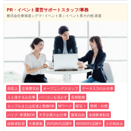
PR・イベント運営サポートスタッフ/事務
株式会社東海道シグマ / イベント系｜イベント系その他 派遣
高収入
交通費支給
オープニングスタッフ
データ入力のお仕事
人と接するお仕事
パソコンを活かす
長期勤務
カップルまたは友達と勤務OK
Wワーク
駅近！
禁煙・分煙
バイク･車通勤OK
大手企業のお仕事
服装自由
未経験者歓迎
経験者歓迎
大量募集
20代30代活躍中
40代50代活躍中
土日祝休み