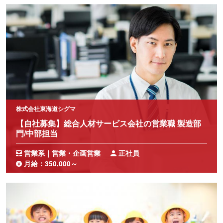
株式会社東海道シグマ
【自社募集】総合人材サービス会社の営業職 製造部
門/中部担当
営業系｜営業・企画営業
正社員
月給：350,000～