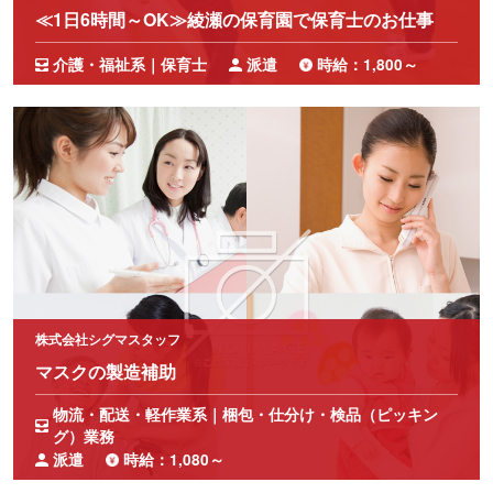
≪1日6時間～OK≫綾瀬の保育園で保育士のお仕事
介護・福祉系｜保育士
派遣
時給：1,800～
株式会社シグマスタッフ
マスクの製造補助
物流・配送・軽作業系｜梱包・仕分け・検品（ピッキン
グ）業務
派遣
時給：1,080～