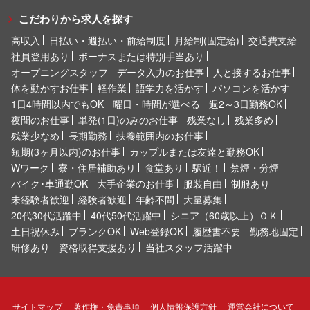
こだわりから求人を探す
高収入
日払い・週払い・前給制度
月給制(固定給)
交通費支給
社員登用あり
ボーナスまたは特別手当あり
オープニングスタッフ
データ入力のお仕事
人と接するお仕事
体を動かすお仕事
軽作業
語学力を活かす
パソコンを活かす
1日4時間以内でもOK
曜日・時間が選べる
週2～3日勤務OK
夜間のお仕事
単発(1日)のみのお仕事
残業なし
残業多め
残業少なめ
長期勤務
扶養範囲内のお仕事
短期(3ヶ月以内)のお仕事
カップルまたは友達と勤務OK
Wワーク
寮・住居補助あり
食堂あり
駅近！
禁煙・分煙
バイク･車通勤OK
大手企業のお仕事
服装自由
制服あり
未経験者歓迎
経験者歓迎
年齢不問
大量募集
20代30代活躍中
40代50代活躍中
シニア（60歳以上）ＯＫ
土日祝休み
ブランクOK
Web登録OK
履歴書不要
勤務地固定
研修あり
資格取得支援あり
当社スタッフ活躍中
サイトマップ
著作権・免責事項
個人情報保護方針
運営会社について