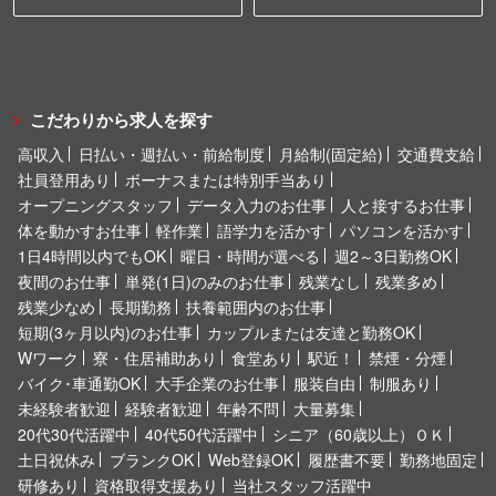
こだわりから求人を探す
高収入
日払い・週払い・前給制度
月給制(固定給)
交通費支給
社員登用あり
ボーナスまたは特別手当あり
オープニングスタッフ
データ入力のお仕事
人と接するお仕事
体を動かすお仕事
軽作業
語学力を活かす
パソコンを活かす
1日4時間以内でもOK
曜日・時間が選べる
週2～3日勤務OK
夜間のお仕事
単発(1日)のみのお仕事
残業なし
残業多め
残業少なめ
長期勤務
扶養範囲内のお仕事
短期(3ヶ月以内)のお仕事
カップルまたは友達と勤務OK
Wワーク
寮・住居補助あり
食堂あり
駅近！
禁煙・分煙
バイク･車通勤OK
大手企業のお仕事
服装自由
制服あり
未経験者歓迎
経験者歓迎
年齢不問
大量募集
20代30代活躍中
40代50代活躍中
シニア（60歳以上）ＯＫ
土日祝休み
ブランクOK
Web登録OK
履歴書不要
勤務地固定
研修あり
資格取得支援あり
当社スタッフ活躍中