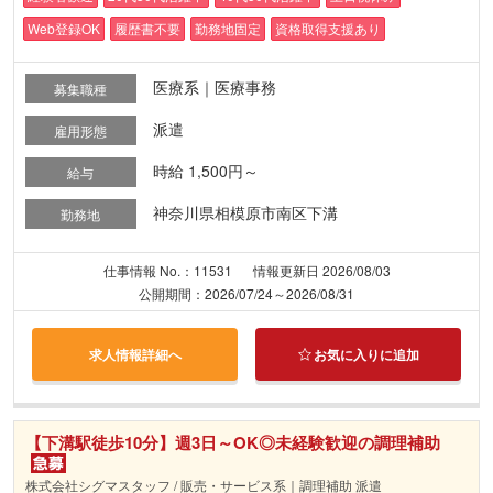
Web登録OK
履歴書不要
勤務地固定
資格取得支援あり
医療系｜医療事務
募集職種
派遣
雇用形態
時給 1,500円～
給与
神奈川県相模原市南区下溝
勤務地
仕事情報 No.：11531
情報更新日 2026/08/03
公開期間：2026/07/24～2026/08/31
求人情報詳細へ
お気に入りに追加
【下溝駅徒歩10分】週3日～OK◎未経験歓迎の調理補助
株式会社シグマスタッフ / 販売・サービス系｜調理補助 派遣