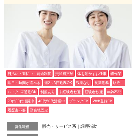
日払い・週払い・前給制度
交通費支給
体を動かすお仕事
軽作業
曜日・時間が選べる
週2～3日勤務OK
残業なし
長期勤務
駅近！
バイク･車通勤OK
制服あり
未経験者歓迎
経験者歓迎
年齢不問
20代30代活躍中
40代50代活躍中
ブランクOK
Web登録OK
履歴書不要
勤務地固定
販売・サービス系｜調理補助
募集職種