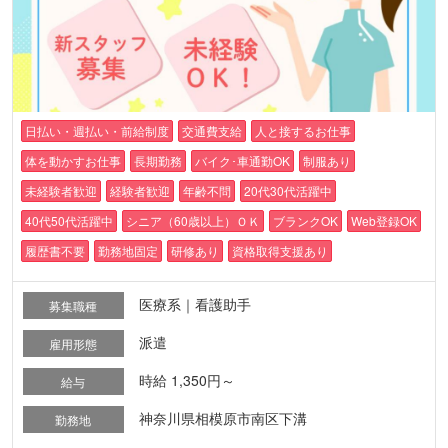
日払い・週払い・前給制度
交通費支給
人と接するお仕事
体を動かすお仕事
長期勤務
バイク･車通勤OK
制服あり
未経験者歓迎
経験者歓迎
年齢不問
20代30代活躍中
40代50代活躍中
シニア（60歳以上）ＯＫ
ブランクOK
Web登録OK
履歴書不要
勤務地固定
研修あり
資格取得支援あり
医療系｜看護助手
募集職種
派遣
雇用形態
時給 1,350円～
給与
神奈川県相模原市南区下溝
勤務地