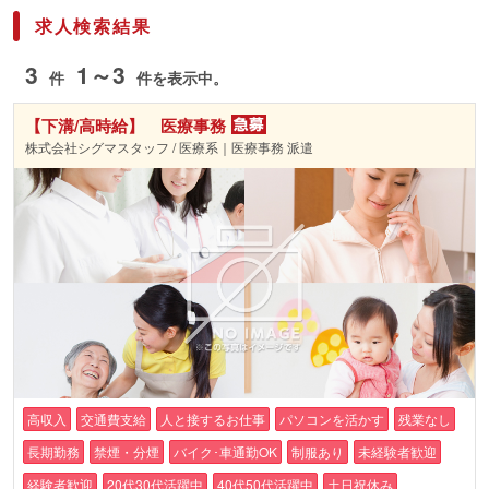
求人検索結果
3
1～3
件
件を表示中。
【下溝/高時給】 医療事務
株式会社シグマスタッフ / 医療系｜医療事務 派遣
高収入
交通費支給
人と接するお仕事
パソコンを活かす
残業なし
長期勤務
禁煙・分煙
バイク･車通勤OK
制服あり
未経験者歓迎
経験者歓迎
20代30代活躍中
40代50代活躍中
土日祝休み