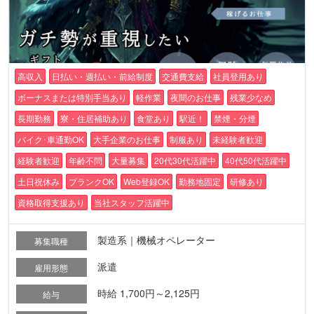
高収入
日払い・週払い・前給制度
交通費支給
社員登用あり
ボーナスまたは特別手当あり
軽作業
夜間のお仕事
残業少なめ
長期勤務
寮・住居補助あり
食堂あり
駅近！
禁煙・分煙
バイク･車通勤OK
大手企業のお仕事
制服あり
未経験者歓迎
経験者歓迎
年齢不問
大量募集
20代30代活躍中
40代50代活躍中
土日祝休み
ブランクOK
Web登録OK
勤務地固定
研修あり
資格取得支援あり
当社スタッフ活躍中
製造系｜機械オペレーター
募集職種
派遣
雇用形態
時給 1,700円～2,125円
給与