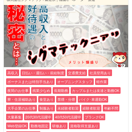
高収入
日払い・週払い・前給制度
交通費支給
社員登用あり
ボーナスまたは特別手当あり
オープニングスタッフ
軽作業
夜間のお仕事
残業少なめ
長期勤務
カップルまたは友達と勤務OK
寮・住居補助あり
食堂あり
禁煙・分煙
バイク･車通勤OK
大手企業のお仕事
制服あり
未経験者歓迎
経験者歓迎
年齢不問
大量募集
20代30代活躍中
40代50代活躍中
ブランクOK
Web登録OK
勤務地固定
研修あり
資格取得支援あり