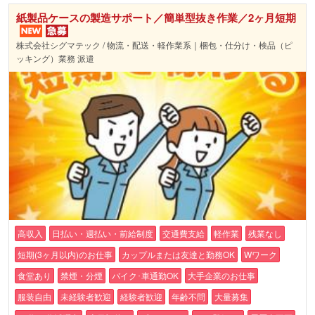
紙製品ケースの製造サポート／簡単型抜き作業／2ヶ月短期
株式会社シグマテック / 物流・配送・軽作業系｜梱包・仕分け・検品（ピ
ッキング）業務 派遣
高収入
日払い・週払い・前給制度
交通費支給
軽作業
残業なし
短期(3ヶ月以内)のお仕事
カップルまたは友達と勤務OK
Wワーク
食堂あり
禁煙・分煙
バイク･車通勤OK
大手企業のお仕事
服装自由
未経験者歓迎
経験者歓迎
年齢不問
大量募集