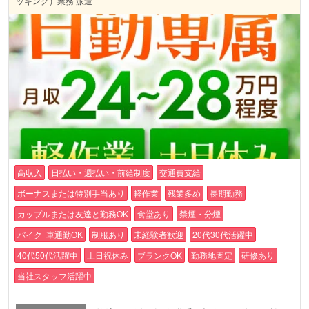
ッキング）業務 派遣
高収入
日払い・週払い・前給制度
交通費支給
ボーナスまたは特別手当あり
軽作業
残業多め
長期勤務
カップルまたは友達と勤務OK
食堂あり
禁煙・分煙
バイク･車通勤OK
制服あり
未経験者歓迎
20代30代活躍中
40代50代活躍中
土日祝休み
ブランクOK
勤務地固定
研修あり
当社スタッフ活躍中