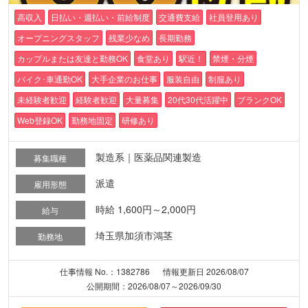
高収入
日払い・週払い・前給制度
交通費支給
社員登用あり
オープニングスタッフ
残業少なめ
長期勤務
カップルまたは友達と勤務OK
食堂あり
駅近！
禁煙・分煙
バイク･車通勤OK
大手企業のお仕事
服装自由
制服あり
未経験者歓迎
経験者歓迎
大量募集
20代30代活躍中
ブランクOK
Web登録OK
勤務地固定
研修あり
製造系｜医薬品関連製造
募集職種
派遣
雇用形態
時給 1,600円～2,000円
給与
埼玉県加須市鴻茎
勤務地
仕事情報 No.：1382786
情報更新日 2026/08/07
公開期間：2026/08/07～2026/09/30