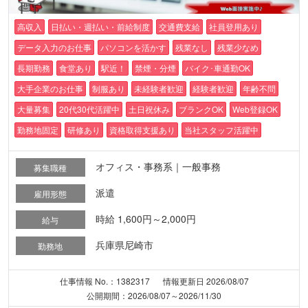
高収入
日払い・週払い・前給制度
交通費支給
社員登用あり
データ入力のお仕事
パソコンを活かす
残業なし
残業少なめ
長期勤務
食堂あり
駅近！
禁煙・分煙
バイク･車通勤OK
大手企業のお仕事
制服あり
未経験者歓迎
経験者歓迎
年齢不問
大量募集
20代30代活躍中
土日祝休み
ブランクOK
Web登録OK
勤務地固定
研修あり
資格取得支援あり
当社スタッフ活躍中
オフィス・事務系｜一般事務
募集職種
派遣
雇用形態
時給 1,600円～2,000円
給与
兵庫県尼崎市
勤務地
仕事情報 No.：1382317
情報更新日 2026/08/07
公開期間：2026/08/07～2026/11/30