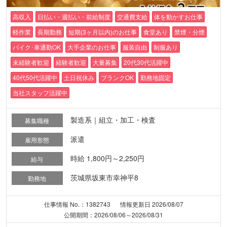
高収入
日払い・週払い・前給制度
交通費支給
体を動かすお仕事
軽作業
長期勤務
短期(3ヶ月以内)のお仕事
食堂あり
禁煙・分煙
バイク･車通勤OK
大手企業のお仕事
服装自由
制服あり
未経験者歓迎
経験者歓迎
大量募集
20代30代活躍中
40代50代活躍中
土日祝休み
ブランクOK
勤務地固定
当社スタッフ活躍中
製造系｜組立・加工・検査
募集職種
派遣
雇用形態
時給 1,800円～2,250円
給与
茨城県坂東市幸神平8
勤務地
仕事情報 No.：1382743
情報更新日 2026/08/07
公開期間：2026/08/06～2026/08/31