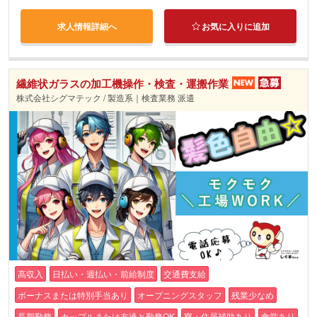
求人情報詳細へ
お気に入りに追加
繊維状ガラスの加工機操作・検査・運搬作業
株式会社シグマテック / 製造系｜検査業務 派遣
高収入
日払い・週払い・前給制度
交通費支給
ボーナスまたは特別手当あり
オープニングスタッフ
残業少なめ
長期勤務
カップルまたは友達と勤務OK
寮・住居補助あり
食堂あり