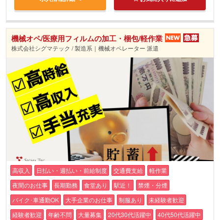
機械オペ/医療用フィルムの加工・梱包/軽作業
株式会社シグマテック / 製造系｜機械オペレーター 派遣
高収入
日払い・週払い・前給制度
交通費支給
軽作業
夜間のお仕事
長期勤務
食堂あり
駅近！
禁煙・分煙
バイク･車通勤OK
大手企業のお仕事
制服あり
未経験者歓迎
経験者歓迎
年齢不問
大量募集
20代30代活躍中
40代50代活躍中