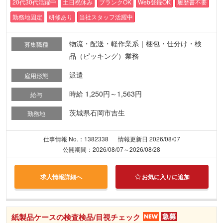
20代30代活躍中
土日祝休み
ブランクOK
Web登録OK
履歴書不要
勤務地固定
研修あり
当社スタッフ活躍中
物流・配送・軽作業系｜梱包・仕分け・検
募集職種
品（ピッキング）業務
派遣
雇用形態
時給 1,250円～1,563円
給与
茨城県石岡市吉生
勤務地
仕事情報 No.：1382338
情報更新日 2026/08/07
公開期間：2026/08/07～2026/08/28
求人情報詳細へ
お気に入りに追加
紙製品ケースの検査検品/目視チェック