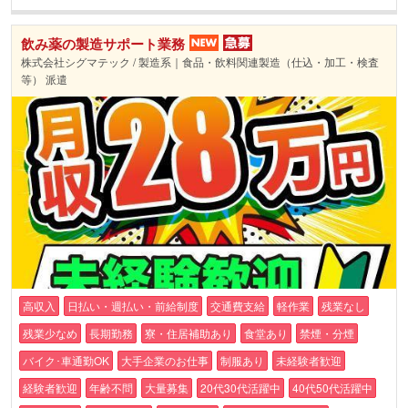
飲み薬の製造サポート業務
株式会社シグマテック / 製造系｜食品・飲料関連製造（仕込・加工・検査
等） 派遣
高収入
日払い・週払い・前給制度
交通費支給
軽作業
残業なし
残業少なめ
長期勤務
寮・住居補助あり
食堂あり
禁煙・分煙
バイク･車通勤OK
大手企業のお仕事
制服あり
未経験者歓迎
経験者歓迎
年齢不問
大量募集
20代30代活躍中
40代50代活躍中