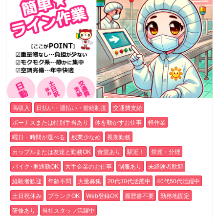
高収入
日払い・週払い・前給制度
交通費支給
ボーナスまたは特別手当あり
体を動かすお仕事
軽作業
曜日・時間が選べる
残業少なめ
長期勤務
カップルまたは友達と勤務OK
食堂あり
駅近！
禁煙・分煙
バイク･車通勤OK
大手企業のお仕事
制服あり
未経験者歓迎
経験者歓迎
年齢不問
大量募集
20代30代活躍中
40代50代活躍中
土日祝休み
ブランクOK
Web登録OK
履歴書不要
勤務地固定
研修あり
当社スタッフ活躍中