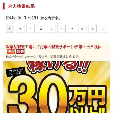
求人検索結果
246
1～20
件
件を表示中。
1
2
3
4
5
6
7
8
9
医薬品製造工場にてお薬の製造サポート/日勤・土日祝休
株式会社シグマテック / 製造系｜医薬品関連製造 派遣