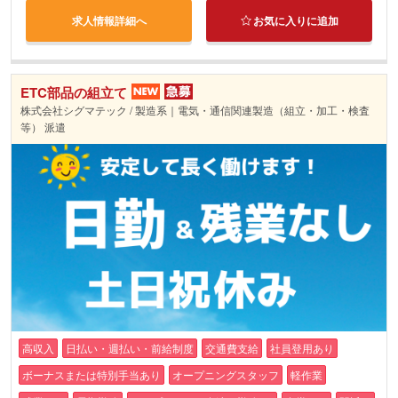
求人情報詳細へ
お気に入りに追加
ETC部品の組立て
株式会社シグマテック / 製造系｜電気・通信関連製造（組立・加工・検査
等） 派遣
高収入
日払い・週払い・前給制度
交通費支給
社員登用あり
ボーナスまたは特別手当あり
オープニングスタッフ
軽作業