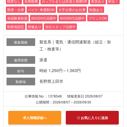
残業なし
長期勤務
カップルまたは友達と勤務OK
食堂あり
駅近！
禁煙・分煙
バイク･車通勤OK
大手企業のお仕事
制服あり
未経験者歓迎
20代30代活躍中
40代50代活躍中
ブランクOK
勤務地固定
研修あり
当社スタッフ活躍中
製造系｜電気・通信関連製造（組立・加
募集職種
工・検査等）
派遣
雇用形態
時給 1,250円～1,563円
給与
長野県上田市
勤務地
仕事情報 No.：1378548
情報更新日 2026/08/07
公開期間：2026/08/07～2026/09/30
求人情報詳細へ
お気に入りに追加