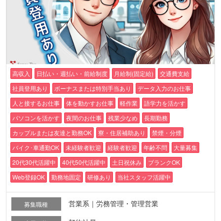
高収入
日払い・週払い・前給制度
月給制(固定給)
交通費支給
社員登用あり
ボーナスまたは特別手当あり
データ入力のお仕事
人と接するお仕事
体を動かすお仕事
軽作業
語学力を活かす
パソコンを活かす
夜間のお仕事
残業少なめ
長期勤務
カップルまたは友達と勤務OK
寮・住居補助あり
禁煙・分煙
バイク･車通勤OK
未経験者歓迎
経験者歓迎
年齢不問
大量募集
20代30代活躍中
40代50代活躍中
土日祝休み
ブランクOK
Web登録OK
勤務地固定
研修あり
当社スタッフ活躍中
営業系｜労務管理・管理営業
募集職種