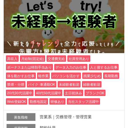
高収入
月給制(固定給)
交通費支給
社員登用あり
ボーナスまたは特別手当あり
データ入力のお仕事
人と接するお仕事
体を動かすお仕事
軽作業
パソコンを活かす
残業少なめ
長期勤務
禁煙・分煙
バイク･車通勤OK
未経験者歓迎
経験者歓迎
20代30代活躍中
40代50代活躍中
土日祝休み
ブランクOK
Web登録OK
勤務地固定
研修あり
当社スタッフ活躍中
営業系｜労務管理・管理営業
募集職種
契約社員
雇用形態