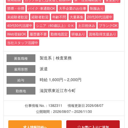
禁煙・分煙
バイク･車通勤OK
大手企業のお仕事
制服あり
未経験者歓迎
経験者歓迎
年齢不問
大量募集
20代30代活躍中
40代50代活躍中
シニア（60歳以上）ＯＫ
土日祝休み
ブランクOK
Web登録OK
履歴書不要
勤務地固定
研修あり
資格取得支援あり
当社スタッフ活躍中
製造系｜検査業務
募集職種
派遣
雇用形態
時給 1,600円～2,000円
給与
滋賀県東近江市今町
勤務地
仕事情報 No.：1382311
情報更新日 2026/08/07
公開期間：2026/08/07～2026/11/30
求人情報詳細へ
お気に入りに追加