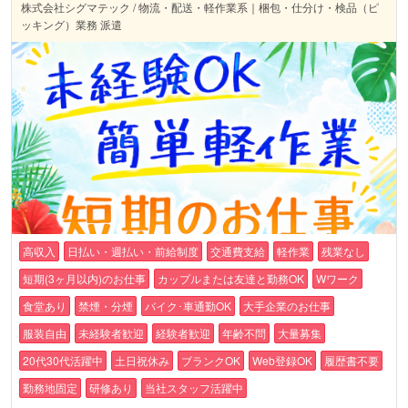
株式会社シグマテック / 物流・配送・軽作業系｜梱包・仕分け・検品（ピ
ッキング）業務 派遣
高収入
日払い・週払い・前給制度
交通費支給
軽作業
残業なし
短期(3ヶ月以内)のお仕事
カップルまたは友達と勤務OK
Wワーク
食堂あり
禁煙・分煙
バイク･車通勤OK
大手企業のお仕事
服装自由
未経験者歓迎
経験者歓迎
年齢不問
大量募集
20代30代活躍中
土日祝休み
ブランクOK
Web登録OK
履歴書不要
勤務地固定
研修あり
当社スタッフ活躍中