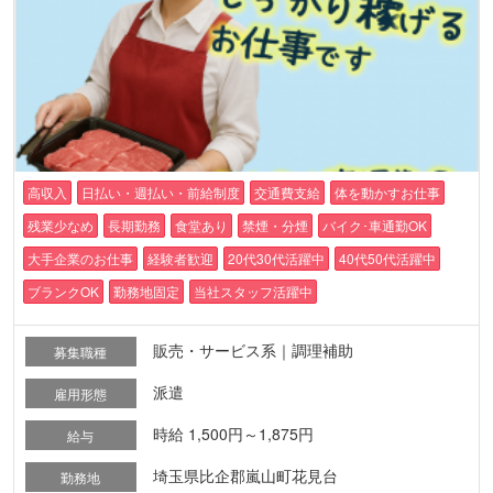
高収入
日払い・週払い・前給制度
交通費支給
体を動かすお仕事
残業少なめ
長期勤務
食堂あり
禁煙・分煙
バイク･車通勤OK
大手企業のお仕事
経験者歓迎
20代30代活躍中
40代50代活躍中
ブランクOK
勤務地固定
当社スタッフ活躍中
販売・サービス系｜調理補助
募集職種
派遣
雇用形態
時給 1,500円～1,875円
給与
埼玉県比企郡嵐山町花見台
勤務地