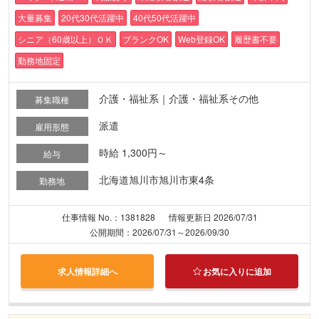
大量募集
20代30代活躍中
40代50代活躍中
シニア（60歳以上）ＯＫ
ブランクOK
Web登録OK
履歴書不要
勤務地固定
介護・福祉系｜介護・福祉系その他
募集職種
派遣
雇用形態
時給 1,300円～
給与
北海道旭川市旭川市東4条
勤務地
仕事情報 No.：1381828
情報更新日 2026/07/31
公開期間：2026/07/31～2026/09/30
求人情報詳細へ
お気に入りに追加