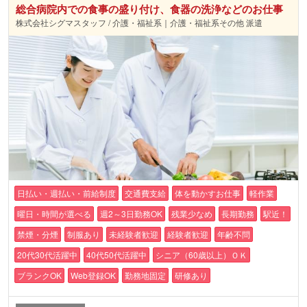
総合病院内での食事の盛り付け、食器の洗浄などのお仕事
株式会社シグマスタッフ / 介護・福祉系｜介護・福祉系その他 派遣
日払い・週払い・前給制度
交通費支給
体を動かすお仕事
軽作業
曜日・時間が選べる
週2～3日勤務OK
残業少なめ
長期勤務
駅近！
禁煙・分煙
制服あり
未経験者歓迎
経験者歓迎
年齢不問
20代30代活躍中
40代50代活躍中
シニア（60歳以上）ＯＫ
ブランクOK
Web登録OK
勤務地固定
研修あり