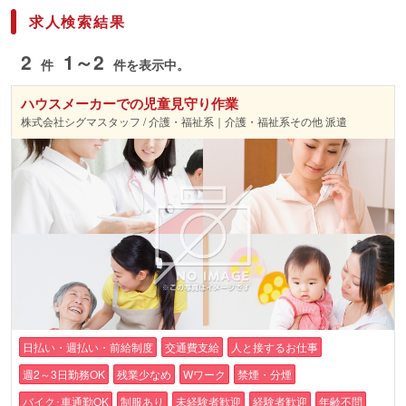
求人検索結果
2
1～2
件
件を表示中。
ハウスメーカーでの児童見守り作業
株式会社シグマスタッフ / 介護・福祉系｜介護・福祉系その他 派遣
日払い・週払い・前給制度
交通費支給
人と接するお仕事
週2～3日勤務OK
残業少なめ
Wワーク
禁煙・分煙
バイク･車通勤OK
制服あり
未経験者歓迎
経験者歓迎
年齢不問