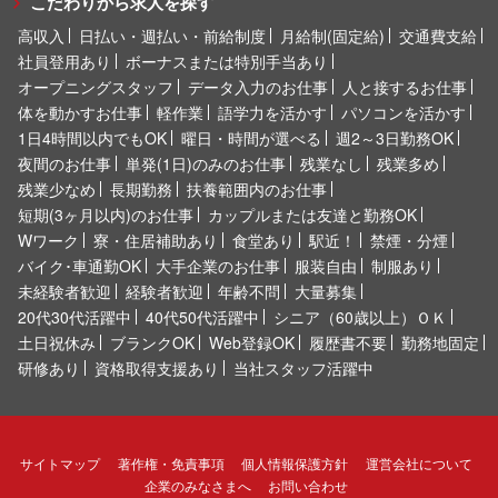
こだわりから求人を探す
高収入
日払い・週払い・前給制度
月給制(固定給)
交通費支給
社員登用あり
ボーナスまたは特別手当あり
オープニングスタッフ
データ入力のお仕事
人と接するお仕事
体を動かすお仕事
軽作業
語学力を活かす
パソコンを活かす
1日4時間以内でもOK
曜日・時間が選べる
週2～3日勤務OK
夜間のお仕事
単発(1日)のみのお仕事
残業なし
残業多め
残業少なめ
長期勤務
扶養範囲内のお仕事
短期(3ヶ月以内)のお仕事
カップルまたは友達と勤務OK
Wワーク
寮・住居補助あり
食堂あり
駅近！
禁煙・分煙
バイク･車通勤OK
大手企業のお仕事
服装自由
制服あり
未経験者歓迎
経験者歓迎
年齢不問
大量募集
20代30代活躍中
40代50代活躍中
シニア（60歳以上）ＯＫ
土日祝休み
ブランクOK
Web登録OK
履歴書不要
勤務地固定
研修あり
資格取得支援あり
当社スタッフ活躍中
サイトマップ
著作権・免責事項
個人情報保護方針
運営会社について
企業のみなさまへ
お問い合わせ