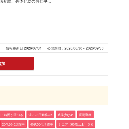
介助、身体介助のお仕事...
5
情報更新日 2026/07/31
公開期間：2026/06/30～2026/09/30
追加
日・時間が選べる
週2～3日勤務OK
残業少なめ
長期勤務
20代30代活躍中
40代50代活躍中
シニア（60歳以上）ＯＫ