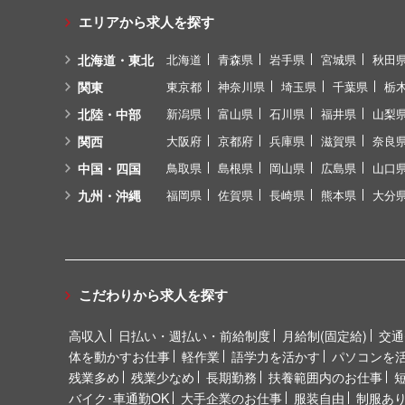
エリアから求人を探す
北海道・東北
北海道
青森県
岩手県
宮城県
秋田
関東
東京都
神奈川県
埼玉県
千葉県
栃
北陸・中部
新潟県
富山県
石川県
福井県
山梨
関西
大阪府
京都府
兵庫県
滋賀県
奈良
中国・四国
鳥取県
島根県
岡山県
広島県
山口
九州・沖縄
福岡県
佐賀県
長崎県
熊本県
大分
こだわりから求人を探す
高収入
日払い・週払い・前給制度
月給制(固定給)
交通
体を動かすお仕事
軽作業
語学力を活かす
パソコンを
残業多め
残業少なめ
長期勤務
扶養範囲内のお仕事
バイク･車通勤OK
大手企業のお仕事
服装自由
制服あ