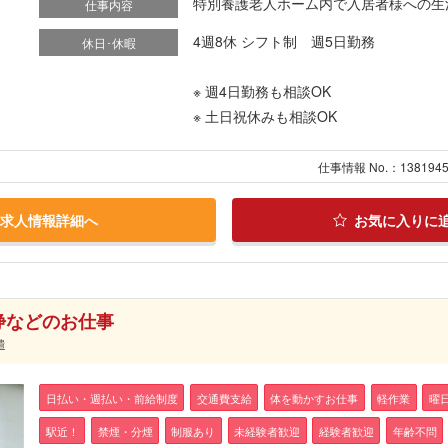
特別養護老人ホーム内で入居者様への生活
仕事内容
4週8休 シフト制 週5日勤務
休日･休暇
※ 週4日勤務も相談OK
※ 土日祝休みも相談OK
仕事情報 No.：138194
求人情報詳細へ
お気に入りに
浄などのお仕事
遣
日払い・週払い・前給制度
交通費支給
体を動かすお仕事
軽作業
曜
駅近！
禁煙・分煙
制服あり
未経験者歓迎
経験者歓迎
年齢不問