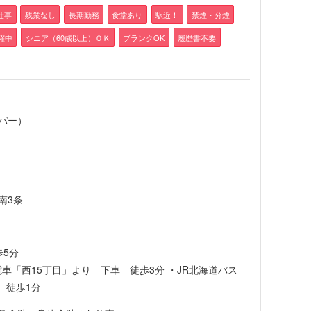
仕事
残業なし
長期勤務
食堂あり
駅近！
禁煙・分煙
活躍中
シニア（60歳以上）ＯＫ
ブランクOK
履歴書不要
パー）
南3条
）
歩5分
車「西15丁目」より 下車 徒歩3分 ・JR北海道バス
 徒歩1分