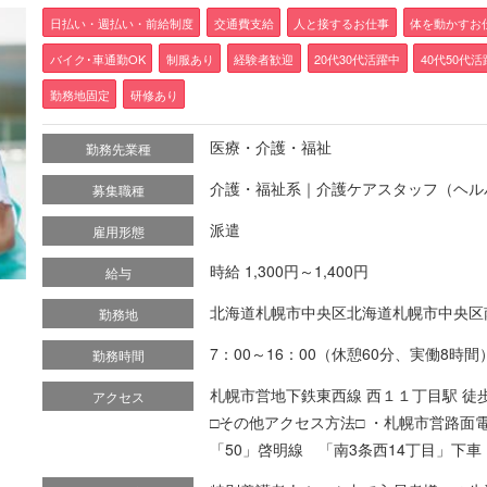
日払い・週払い・前給制度
交通費支給
人と接するお仕事
体を動かすお
バイク･車通勤OK
制服あり
経験者歓迎
20代30代活躍中
40代50代
勤務地固定
研修あり
医療・介護・福祉
勤務先業種
介護・福祉系｜介護ケアスタッフ（ヘル
募集職種
派遣
雇用形態
時給 1,300円～1,400円
給与
北海道札幌市中央区北海道札幌市中央区
勤務地
7：00～16：00（休憩60分、実働8時間
勤務時間
札幌市営地下鉄東西線 西１１丁目駅 徒
アクセス
□その他アクセス方法□ ・札幌市営路面電
「50」啓明線 「南3条西14丁目」下車