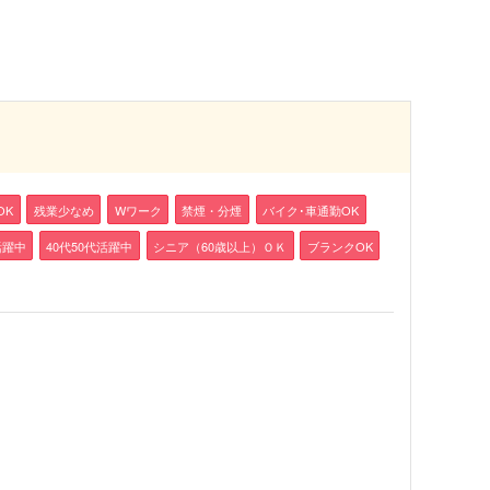
OK
残業少なめ
Wワーク
禁煙・分煙
バイク･車通勤OK
活躍中
40代50代活躍中
シニア（60歳以上）ＯＫ
ブランクOK