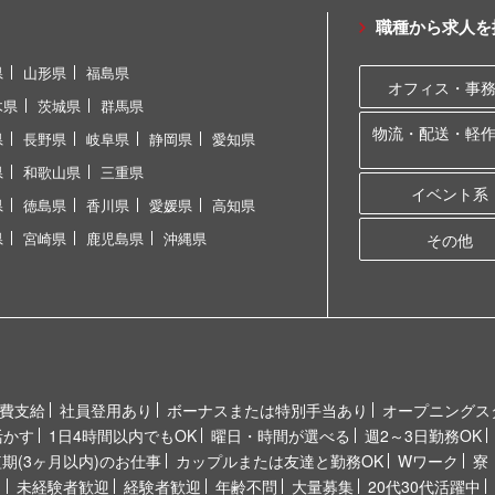
職種から求人を
県
山形県
福島県
オフィス・事
木県
茨城県
群馬県
物流・配送・軽
県
長野県
岐阜県
静岡県
愛知県
県
和歌山県
三重県
イベント系
県
徳島県
香川県
愛媛県
高知県
県
宮崎県
鹿児島県
沖縄県
その他
費支給
社員登用あり
ボーナスまたは特別手当あり
オープニングス
活かす
1日4時間以内でもOK
曜日・時間が選べる
週2～3日勤務OK
短期(3ヶ月以内)のお仕事
カップルまたは友達と勤務OK
Wワーク
寮
り
未経験者歓迎
経験者歓迎
年齢不問
大量募集
20代30代活躍中