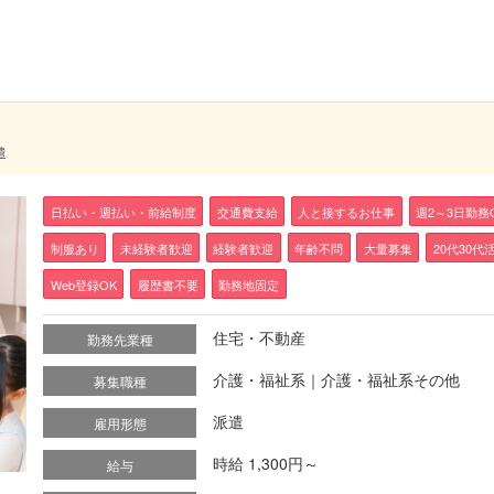
遣
日払い・週払い・前給制度
交通費支給
人と接するお仕事
週2～3日勤務
制服あり
未経験者歓迎
経験者歓迎
年齢不問
大量募集
20代30代
Web登録OK
履歴書不要
勤務地固定
住宅・不動産
勤務先業種
介護・福祉系｜介護・福祉系その他
募集職種
派遣
雇用形態
時給 1,300円～
給与