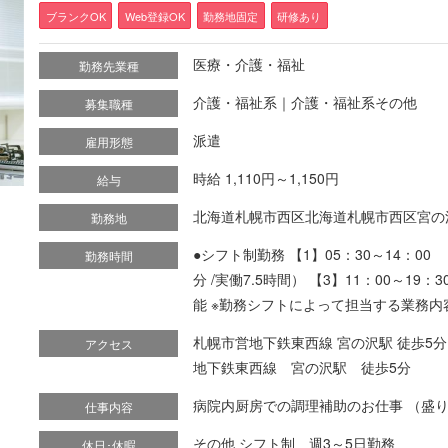
ブランクOK
Web登録OK
勤務地固定
研修あり
医療・介護・福祉
勤務先業種
介護・福祉系｜介護・福祉系その他
募集職種
派遣
雇用形態
時給 1,110円～1,150円
給与
北海道札幌市西区北海道札幌市西区宮の
勤務地
●シフト制勤務 【1】05：30～14：00 （
勤務時間
分 /実働7.5時間） 【3】11：00～19：
能 ※勤務シフトによって担当する業務内
札幌市営地下鉄東西線 宮の沢駅 徒歩5分
アクセス
地下鉄東西線 宮の沢駅 徒歩5分
病院内厨房での調理補助のお仕事 （盛り付
仕事内容
その他 シフト制 週3～5日勤務
休日･休暇