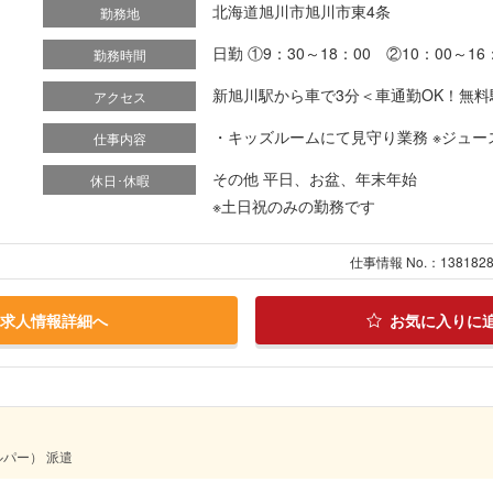
北海道旭川市旭川市東4条
勤務地
日勤 ①9：30～18：00 ②10：00～1
勤務時間
新旭川駅から車で3分＜車通勤OK！無
アクセス
・キッズルームにて見守り業務 ※ジュース
仕事内容
その他 平日、お盆、年末年始
休日･休暇
※土日祝のみの勤務です
仕事情報 No.：138182
求人情報詳細へ
お気に入りに
パー） 派遣