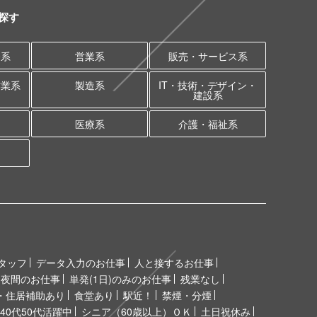
探す
務系
営業系
販売・サービス系
作業系
製造系
IT・技術・デザイン・
建設系
医療系
介護・福祉系
タッフ
データ入力のお仕事
人と接するお仕事
夜間のお仕事
単発(1日)のみのお仕事
残業なし
・住居補助あり
食堂あり
駅近！
禁煙・分煙
40代50代活躍中
シニア（60歳以上）ＯＫ
土日祝休み