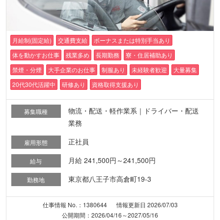
月給制(固定給)
交通費支給
ボーナスまたは特別手当あり
体を動かすお仕事
残業多め
長期勤務
寮・住居補助あり
禁煙・分煙
大手企業のお仕事
制服あり
未経験者歓迎
大量募集
20代30代活躍中
研修あり
資格取得支援あり
物流・配送・軽作業系｜ドライバー・配送
募集職種
業務
正社員
雇用形態
月給 241,500円～241,500円
給与
東京都八王子市高倉町19-3
勤務地
仕事情報 No.：1380644
情報更新日 2026/07/03
公開期間：2026/04/16～2027/05/16