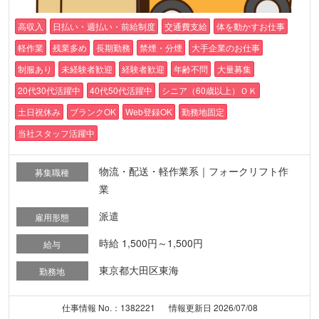
高収入
日払い・週払い・前給制度
交通費支給
体を動かすお仕事
軽作業
残業多め
長期勤務
禁煙・分煙
大手企業のお仕事
制服あり
未経験者歓迎
経験者歓迎
年齢不問
大量募集
20代30代活躍中
40代50代活躍中
シニア（60歳以上）ＯＫ
土日祝休み
ブランクOK
Web登録OK
勤務地固定
当社スタッフ活躍中
物流・配送・軽作業系｜フォークリフト作
募集職種
業
派遣
雇用形態
時給 1,500円～1,500円
給与
東京都大田区東海
勤務地
仕事情報 No.：1382221
情報更新日 2026/07/08