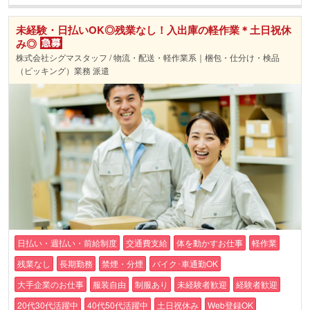
未経験・日払いOK◎残業なし！入出庫の軽作業＊土日祝休
み◎
株式会社シグマスタッフ / 物流・配送・軽作業系｜梱包・仕分け・検品
（ピッキング）業務 派遣
日払い・週払い・前給制度
交通費支給
体を動かすお仕事
軽作業
残業なし
長期勤務
禁煙・分煙
バイク･車通勤OK
大手企業のお仕事
服装自由
制服あり
未経験者歓迎
経験者歓迎
20代30代活躍中
40代50代活躍中
土日祝休み
Web登録OK