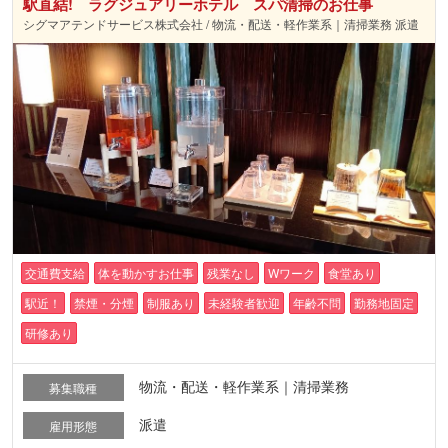
駅直結! ラグジュアリーホテル スパ清掃のお仕事
シグマアテンドサービス株式会社 / 物流・配送・軽作業系｜清掃業務 派遣
交通費支給
体を動かすお仕事
残業なし
Wワーク
食堂あり
駅近！
禁煙・分煙
制服あり
未経験者歓迎
年齢不問
勤務地固定
研修あり
物流・配送・軽作業系｜清掃業務
募集職種
派遣
雇用形態