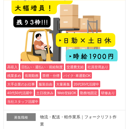
高収入
日払い・週払い・前給制度
交通費支給
社員登用あり
残業多め
長期勤務
禁煙・分煙
バイク･車通勤OK
大手企業のお仕事
服装自由
大量募集
20代30代活躍中
40代50代活躍中
土日祝休み
Web登録OK
勤務地固定
研修あり
当社スタッフ活躍中
物流・配送・軽作業系｜フォークリフト作
募集職種
業