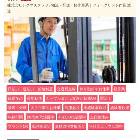
株式会社シグマスタッフ / 物流・配送・軽作業系｜フォークリフト作業 派
遣
日払い・週払い・前給制度
交通費支給
体を動かすお仕事
軽作業
残業多め
長期勤務
カップルまたは友達と勤務OK
駅近！
禁煙・分煙
大手企業のお仕事
制服あり
未経験者歓迎
経験者歓迎
年齢不問
20代30代活躍中
40代50代活躍中
土日祝休み
ブランクOK
勤務地固定
資格取得支援あり
当社スタッフ活躍中