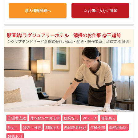
求人情報詳細へ
お気に入りに追加
駅直結!ラグジュアリーホテル 清掃のお仕事 @三越前
シグマアテンドサービス株式会社 / 物流・配送・軽作業系｜清掃業務 派遣
交通費支給
体を動かすお仕事
残業なし
Wワーク
食堂あり
駅近！
禁煙・分煙
制服あり
未経験者歓迎
年齢不問
勤務地固定
研修あり