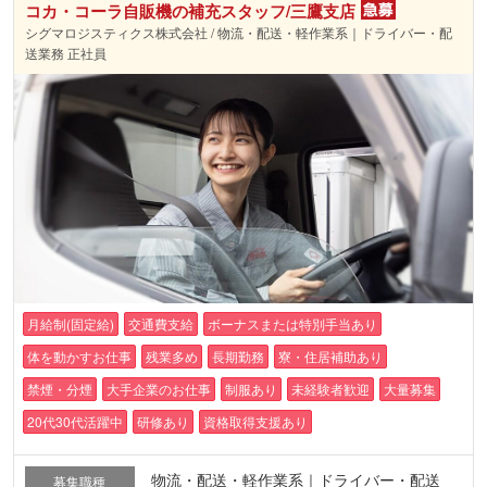
コカ・コーラ自販機の補充スタッフ/三鷹支店
シグマロジスティクス株式会社 / 物流・配送・軽作業系｜ドライバー・配
送業務 正社員
月給制(固定給)
交通費支給
ボーナスまたは特別手当あり
体を動かすお仕事
残業多め
長期勤務
寮・住居補助あり
禁煙・分煙
大手企業のお仕事
制服あり
未経験者歓迎
大量募集
20代30代活躍中
研修あり
資格取得支援あり
物流・配送・軽作業系｜ドライバー・配送
募集職種