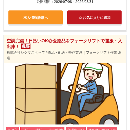
公開期間：2026/07/08～2026/08/31
求人情報詳細へ
お気に入りに追加
空調完備！日払いOK◎医療品をフォークリフトで運搬・入
出庫！
株式会社シグマスタッフ / 物流・配送・軽作業系｜フォークリフト作業 派
遣
高収入
日払い・週払い・前給制度
交通費支給
体を動かすお仕事