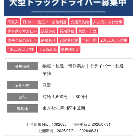
高収入
日払い・週払い・前給制度
交通費支給
人と接するお仕事
体を動かすお仕事
残業多め
長期勤務
禁煙・分煙
大手企業のお仕事
制服あり
経験者歓迎
年齢不問
20代30代活躍中
40代50代活躍中
土日祝休み
勤務地固定
物流・配送・軽作業系｜ドライバー・配送
募集職種
業務
派遣
雇用形態
時給 1,600円～1,600円
給与
東京都江戸川区中葛西
勤務地
仕事情報 No.：1382636
情報更新日 2026/07/31
公開期間：2026/07/31～2026/08/31