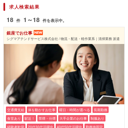
求人検索結果
18
1～18
件
件を表示中。
銀座でお仕事
シグマアテンドサービス株式会社 / 物流・配送・軽作業系｜清掃業務 派遣
交通費支給
体を動かすお仕事
曜日・時間が選べる
長期勤務
食堂あり
駅近！
禁煙・分煙
大手企業のお仕事
制服あり
経験者歓迎
20代30代活躍中
40代50代活躍中
勤務地固定