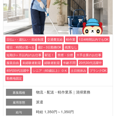
日払い・週払い・前給制度
交通費支給
軽作業
1日4時間以内でもOK
曜日・時間が選べる
週2～3日勤務OK
残業なし
短期(3ヶ月以内)のお仕事
駅近！
禁煙・分煙
大手企業のお仕事
服装自由
未経験者歓迎
経験者歓迎
年齢不問
20代30代活躍中
40代50代活躍中
シニア（60歳以上）ＯＫ
土日祝休み
ブランクOK
勤務地固定
物流・配送・軽作業系｜清掃業務
募集職種
派遣
雇用形態
時給 1,350円～1,350円
給与