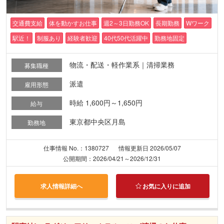
交通費支給
体を動かすお仕事
週2～3日勤務OK
長期勤務
Wワーク
駅近！
制服あり
経験者歓迎
40代50代活躍中
勤務地固定
物流・配送・軽作業系｜清掃業務
募集職種
派遣
雇用形態
時給 1,600円～1,650円
給与
東京都中央区月島
勤務地
仕事情報 No.：1380727
情報更新日 2026/05/07
公開期間：2026/04/21～2026/12/31
求人情報詳細へ
お気に入りに追加