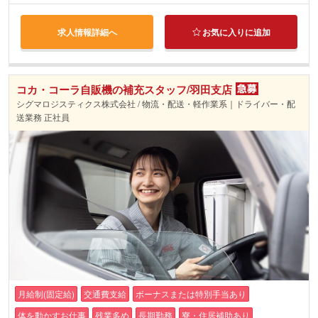
求人情報詳細へ
お気に入りに追加
コカ・コーラ自販機の補充スタッフ/羽田支店
シグマロジスティクス株式会社 / 物流・配送・軽作業系｜ドライバー・配
送業務 正社員
月給制(固定給)
交通費支給
ボーナスまたは特別手当あり
体を動かすお仕事
残業多め
長期勤務
寮・住居補助あり