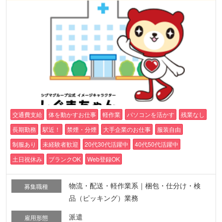
交通費支給
体を動かすお仕事
軽作業
パソコンを活かす
残業なし
長期勤務
駅近！
禁煙・分煙
大手企業のお仕事
服装自由
制服あり
未経験者歓迎
20代30代活躍中
40代50代活躍中
土日祝休み
ブランクOK
Web登録OK
物流・配送・軽作業系｜梱包・仕分け・検
募集職種
品（ピッキング）業務
派遣
雇用形態