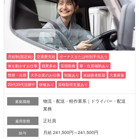
月給制(固定給)
交通費支給
ボーナスまたは特別手当あり
体を動かすお仕事
残業多め
長期勤務
寮・住居補助あり
禁煙・分煙
大手企業のお仕事
制服あり
未経験者歓迎
大量募集
20代30代活躍中
研修あり
資格取得支援あり
物流・配送・軽作業系｜ドライバー・配送
募集職種
業務
正社員
雇用形態
月給 241,500円～241,500円
給与