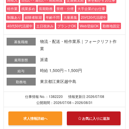
軽作業
残業多め
長期勤務
禁煙・分煙
大手企業のお仕事
制服あり
経験者歓迎
年齢不問
大量募集
20代30代活躍中
40代50代活躍中
土日祝休み
ブランクOK
Web登録OK
勤務地固定
物流・配送・軽作業系｜フォークリフト作
募集職種
業
派遣
雇用形態
時給 1,500円～1,500円
給与
東京都江東区越中島
勤務地
仕事情報 No.：1382220
情報更新日 2026/07/08
公開期間：2026/07/08～2026/08/31
求人情報詳細へ
お気に入りに追加