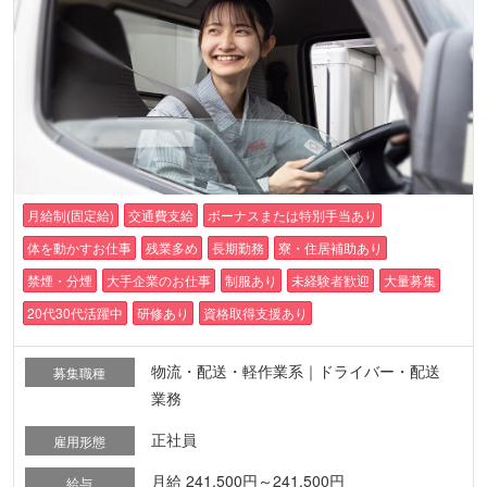
月給制(固定給)
交通費支給
ボーナスまたは特別手当あり
体を動かすお仕事
残業多め
長期勤務
寮・住居補助あり
禁煙・分煙
大手企業のお仕事
制服あり
未経験者歓迎
大量募集
20代30代活躍中
研修あり
資格取得支援あり
物流・配送・軽作業系｜ドライバー・配送
募集職種
業務
正社員
雇用形態
月給 241,500円～241,500円
給与