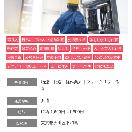
高収入
日払い・週払い・前給制度
交通費支給
体を動かすお仕事
軽作業
残業多め
長期勤務
駅近！
禁煙・分煙
大手企業のお仕事
服装自由
経験者歓迎
年齢不問
20代30代活躍中
40代50代活躍中
シニア（60歳以上）ＯＫ
土日祝休み
ブランクOK
勤務地固定
物流・配送・軽作業系｜フォークリフト作
募集職種
業
派遣
雇用形態
時給 1,600円～1,600円
給与
東京都大田区平和島
勤務地