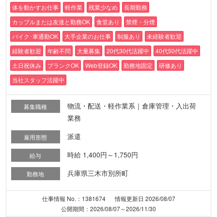
体を動かすお仕事
軽作業
残業少なめ
長期勤務
カップルまたは友達と勤務OK
食堂あり
禁煙・分煙
バイク･車通勤OK
大手企業のお仕事
制服あり
未経験者歓迎
経験者歓迎
年齢不問
大量募集
20代30代活躍中
40代50代活躍中
土日祝休み
ブランクOK
Web登録OK
勤務地固定
研修あり
当社スタッフ活躍中
物流・配送・軽作業系｜倉庫管理・入出荷
募集職種
業務
派遣
雇用形態
時給 1,400円～1,750円
給与
兵庫県三木市別所町
勤務地
仕事情報 No.：1381674
情報更新日 2026/08/07
公開期間：2026/08/07～2026/11/30