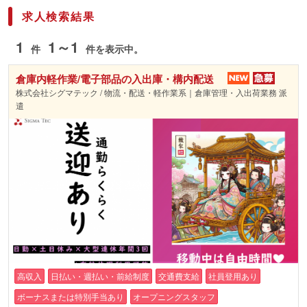
求人検索結果
1
1～1
件
件を表示中。
倉庫内軽作業/電子部品の入出庫・構内配送
株式会社シグマテック / 物流・配送・軽作業系｜倉庫管理・入出荷業務 派
遣
高収入
日払い・週払い・前給制度
交通費支給
社員登用あり
ボーナスまたは特別手当あり
オープニングスタッフ