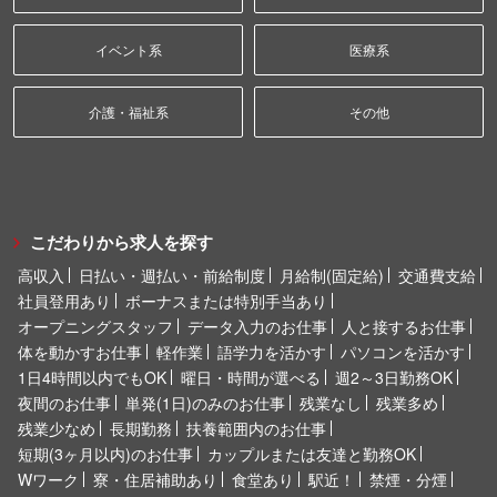
イベント系
医療系
介護・福祉系
その他
こだわりから求人を探す
高収入
日払い・週払い・前給制度
月給制(固定給)
交通費支給
社員登用あり
ボーナスまたは特別手当あり
オープニングスタッフ
データ入力のお仕事
人と接するお仕事
体を動かすお仕事
軽作業
語学力を活かす
パソコンを活かす
1日4時間以内でもOK
曜日・時間が選べる
週2～3日勤務OK
夜間のお仕事
単発(1日)のみのお仕事
残業なし
残業多め
残業少なめ
長期勤務
扶養範囲内のお仕事
短期(3ヶ月以内)のお仕事
カップルまたは友達と勤務OK
Wワーク
寮・住居補助あり
食堂あり
駅近！
禁煙・分煙