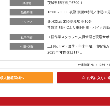
茨城県那珂市戸6700-1
勤務地
15:00～00:00 夜勤 実働8時間／休憩60
勤務時間
JR水郡線 常陸鴻巣駅 車10分
アクセス
常磐道 那珂ICより車8分 車・バイク通勤
＜軽作業スタッフの人員管理と現場サポート
仕事内容
土日祝 GW・夏季・年末年始、他現場
休日･休暇
2025年/年間休日117日
仕事情報 No.：136614
求人情報詳細へ
お気に入りに