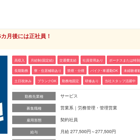
6カ月後には正社員！
高収入
月給制(固定給)
交通費支給
社員登用あり
ボーナスまたは特別
長期勤務
寮・住居補助あり
禁煙・分煙
バイク･車通勤OK
未経験者
土日祝休み
ブランクOK
勤務地固定
研修あり
当社スタッフ活躍中
サービス
勤務先業種
営業系｜労務管理・管理営業
募集職種
契約社員
雇用形態
月給 277,500円～277,500円
給与