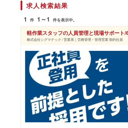
求人検索結果
1
1～1
件
件を表示中。
軽作業スタッフの人員管理と現場サポート/
株式会社シグマテック / 営業系｜労務管理・管理営業 契約社員