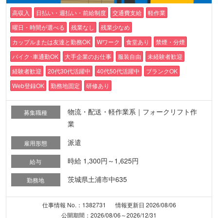
高収入
日払い・週払い・前給制度
交通費支給
軽作業
曜日・時間が選べる
残業なし
残業少なめ
カップルまたは友達と勤務OK
Wワーク
食堂あり
禁煙・分煙
バイク･車通勤OK
大手企業のお仕事
服装自由
未経験者歓迎
経験者歓迎
20代30代活躍中
40代50代活躍中
ブランクOK
Web登録OK
勤務地固定
研修あり
物流・配送・軽作業系｜フォークリフト作
募集職種
業
派遣
雇用形態
時給 1,300円～1,625円
給与
茨城県土浦市中635
勤務地
仕事情報 No.：1382731
情報更新日 2026/08/06
公開期間：2026/08/06～2026/12/31