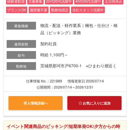
経験者歓迎
大量募集
20代30代活躍中
40代50代活躍中
土日祝休み
ブランクOK
履歴書不要
勤務地固定
当社スタッフ活躍中
物流・配送・軽作業系｜梱包・仕分け・検
募集職種
品（ピッキング）業務
契約社員
雇用形態
時給 1,100円～
給与
茨城県那珂市戸6700-1 ※ひまわり畑近く
勤務地
仕事情報 No.：221889
情報更新日 2026/07/14
公開期間：2026/07/14～2026/12/31
求人情報詳細へ
お気に入りに追加
イベント関連商品のピッキング/短期単発OK/夕方からの時