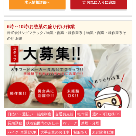
求人情報詳細へ
お気に入りに追加
5時～10時/お惣菜の盛り付け作業
株式会社シグマテック / 物流・配送・軽作業系｜物流・配送・軽作業系そ
の他 派遣
日払い・週払い・前給制度
交通費支給
軽作業
週2～3日勤務OK
長期勤務
扶養範囲内のお仕事
Wワーク
禁煙・分煙
バイク･車通勤OK
大手企業のお仕事
制服あり
未経験者歓迎