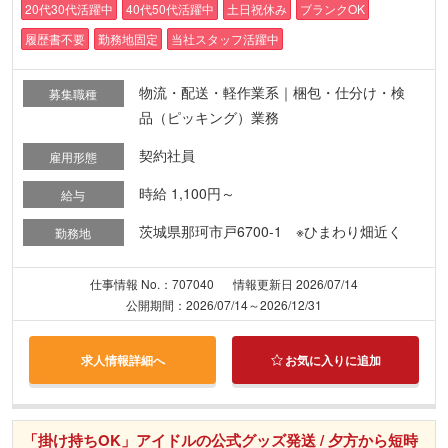
20代30代活躍中
40代50代活躍中
土日祝休み
ブランクOK
履歴書不要
勤務地固定
当社スタッフ活躍中
物流・配送・軽作業系｜梱包・仕分け・検
募集職種
品（ピッキング）業務
契約社員
雇用形態
時給 1,100円～
給与
茨城県那珂市戸6700-1 ※ひまわり畑近く
勤務地
仕事情報 No.：707040
情報更新日 2026/07/14
公開期間：2026/07/14～2026/12/31
求人情報詳細へ
お気に入りに追加
「掛け持ちOK」アイドルの公式グッズ発送 / 夕方から短時