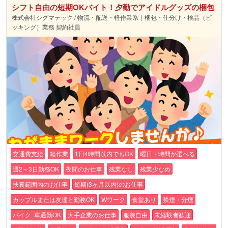
シフト自由の短期OKバイト！夕勤でアイドルグッズの梱包
株式会社シグマテック / 物流・配送・軽作業系｜梱包・仕分け・検品（ピ
ッキング）業務 契約社員
交通費支給
軽作業
1日4時間以内でもOK
曜日・時間が選べる
週2～3日勤務OK
夜間のお仕事
残業なし
残業少なめ
扶養範囲内のお仕事
短期(3ヶ月以内)のお仕事
カップルまたは友達と勤務OK
Wワーク
食堂あり
禁煙・分煙
バイク･車通勤OK
大手企業のお仕事
服装自由
未経験者歓迎