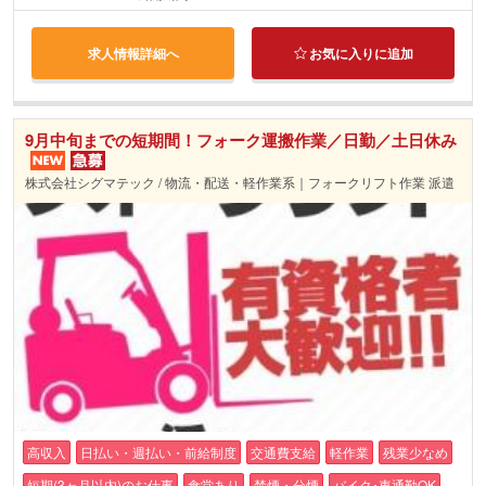
求人情報詳細へ
お気に入りに追加
9月中旬までの短期間！フォーク運搬作業／日勤／土日休み
株式会社シグマテック / 物流・配送・軽作業系｜フォークリフト作業 派遣
高収入
日払い・週払い・前給制度
交通費支給
軽作業
残業少なめ
短期(3ヶ月以内)のお仕事
食堂あり
禁煙・分煙
バイク･車通勤OK