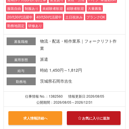
服装自由
制服あり
未経験者歓迎
経験者歓迎
大量募集
20代30代活躍中
40代50代活躍中
土日祝休み
ブランクOK
勤務地固定
研修あり
物流・配送・軽作業系｜フォークリフト作
募集職種
業
派遣
雇用形態
時給 1,450円～1,812円
給与
茨城県石岡市吉生
勤務地
仕事情報 No.：1382560
情報更新日 2026/08/05
公開期間：2026/08/05～2026/12/31
求人情報詳細へ
お気に入りに追加