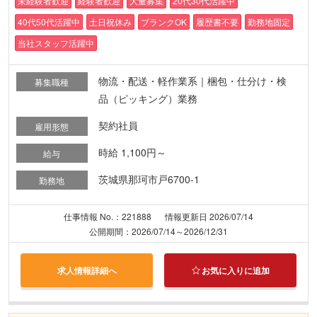
未経験者歓迎
経験者歓迎
大量募集
20代30代活躍中
40代50代活躍中
土日祝休み
ブランクOK
履歴書不要
勤務地固定
当社スタッフ活躍中
物流・配送・軽作業系｜梱包・仕分け・検
募集職種
品（ピッキング）業務
契約社員
雇用形態
時給 1,100円～
給与
茨城県那珂市戸6700-1
勤務地
仕事情報 No.：221888
情報更新日 2026/07/14
公開期間：2026/07/14～2026/12/31
求人情報詳細へ
お気に入りに追加