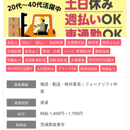
高収入
日払い・週払い・前給制度
交通費支給
軽作業
残業少なめ
長期勤務
食堂あり
禁煙・分煙
バイク･車通勤OK
服装自由
制服あり
未経験者歓迎
経験者歓迎
大量募集
20代30代活躍中
40代50代活躍中
土日祝休み
ブランクOK
勤務地固定
研修あり
物流・配送・軽作業系｜フォークリフト作
募集職種
業
派遣
雇用形態
時給 1,400円～1,750円
給与
茨城県坂東市
勤務地