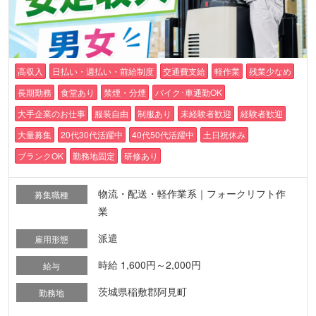
高収入
日払い・週払い・前給制度
交通費支給
軽作業
残業少なめ
長期勤務
食堂あり
禁煙・分煙
バイク･車通勤OK
大手企業のお仕事
服装自由
制服あり
未経験者歓迎
経験者歓迎
大量募集
20代30代活躍中
40代50代活躍中
土日祝休み
ブランクOK
勤務地固定
研修あり
物流・配送・軽作業系｜フォークリフト作
募集職種
業
派遣
雇用形態
時給 1,600円～2,000円
給与
茨城県稲敷郡阿見町
勤務地