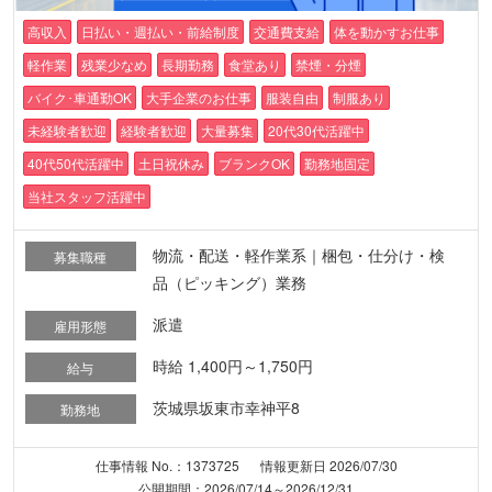
高収入
日払い・週払い・前給制度
交通費支給
体を動かすお仕事
軽作業
残業少なめ
長期勤務
食堂あり
禁煙・分煙
バイク･車通勤OK
大手企業のお仕事
服装自由
制服あり
未経験者歓迎
経験者歓迎
大量募集
20代30代活躍中
40代50代活躍中
土日祝休み
ブランクOK
勤務地固定
当社スタッフ活躍中
物流・配送・軽作業系｜梱包・仕分け・検
募集職種
品（ピッキング）業務
派遣
雇用形態
時給 1,400円～1,750円
給与
茨城県坂東市幸神平8
勤務地
仕事情報 No.：1373725
情報更新日 2026/07/30
公開期間：2026/07/14～2026/12/31