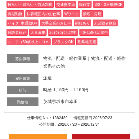
日払い・週払い・前給制度
交通費支給
軽作業
週2～3日勤務OK
長期勤務
扶養範囲内のお仕事
Wワーク
禁煙・分煙
バイク･車通勤OK
大手企業のお仕事
制服あり
未経験者歓迎
経験者歓迎
大量募集
20代30代活躍中
40代50代活躍中
シニア（60歳以上）ＯＫ
ブランクOK
勤務地固定
物流・配送・軽作業系｜物流・配送・軽作
募集職種
業系その他
派遣
雇用形態
時給 1,150円～1,150円
給与
茨城県坂東市幸田
勤務地
仕事情報 No.：1382489
情報更新日 2026/07/23
公開期間：2026/07/23～2026/12/31