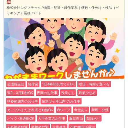
短
株式会社シグマテック / 物流・配送・軽作業系｜梱包・仕分け・検品（ピ
ッキング）業務 パート
交通費支給
軽作業
1日4時間以内でもOK
曜日・時間が選べる
週2～3日勤務OK
夜間のお仕事
残業なし
残業少なめ
扶養範囲内のお仕事
短期(3ヶ月以内)のお仕事
カップルまたは友達と勤務OK
Wワーク
食堂あり
禁煙・分煙
バイク･車通勤OK
大手企業のお仕事
服装自由
制服あり
未経験者歓迎
経験者歓迎
大量募集
20代30代活躍中