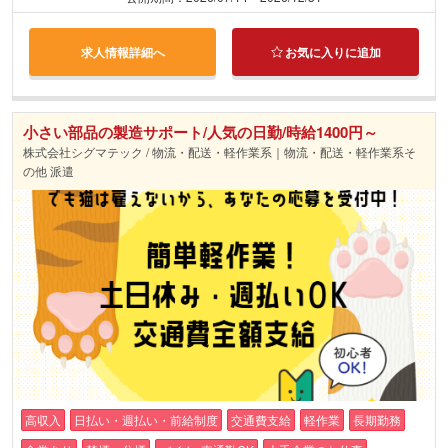
求人情報詳細へ
お気に入りに追加
小さい部品の製造サポート/人気の日勤/時給1400円～
株式会社シグマテック / 物流・配送・軽作業系｜物流・配送・軽作業系そ
の他 派遣
高収入
日払い・週払い・前給制度
交通費支給
軽作業
長期勤務