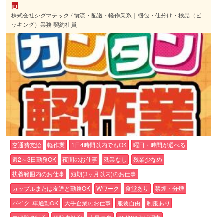
間
株式会社シグマテック / 物流・配送・軽作業系｜梱包・仕分け・検品（ピ
ッキング）業務 契約社員
交通費支給
軽作業
1日4時間以内でもOK
曜日・時間が選べる
週2～3日勤務OK
夜間のお仕事
残業なし
残業少なめ
扶養範囲内のお仕事
短期(3ヶ月以内)のお仕事
カップルまたは友達と勤務OK
Wワーク
食堂あり
禁煙・分煙
バイク･車通勤OK
大手企業のお仕事
服装自由
制服あり