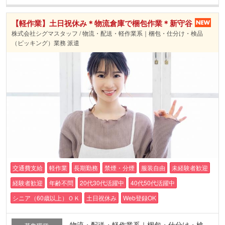
【軽作業】土日祝休み＊物流倉庫で梱包作業＊新守谷
株式会社シグマスタッフ / 物流・配送・軽作業系｜梱包・仕分け・検品
（ピッキング）業務 派遣
交通費支給
軽作業
長期勤務
禁煙・分煙
服装自由
未経験者歓迎
経験者歓迎
年齢不問
20代30代活躍中
40代50代活躍中
シニア（60歳以上）ＯＫ
土日祝休み
Web登録OK
物流・配送・軽作業系｜梱包・仕分け・検