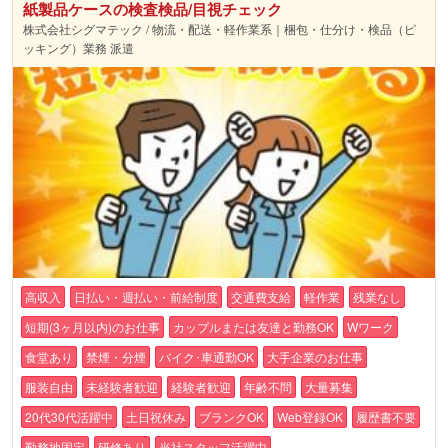
紙製品ケースの検査検品/目視チェック
株式会社シグマテック / 物流・配送・軽作業系｜梱包・仕分け・検品（ピ
ッキング）業務 派遣
高収入
日払い・週払い・前給制度
交通費支給
軽作業
残業なし
短期(3ヶ月以内)のお仕事
カップルまたは友達と勤務OK
Wワーク
食堂あり
禁煙・分煙
バイク･車通勤OK
大手企業のお仕事
服装自由
未経験者歓迎
経験者歓迎
年齢不問
大量募集
20代30代活躍中
土日祝休み
ブランクOK
Web登録OK
履歴書不要
勤務地固定
研修あり
当社スタッフ活躍中