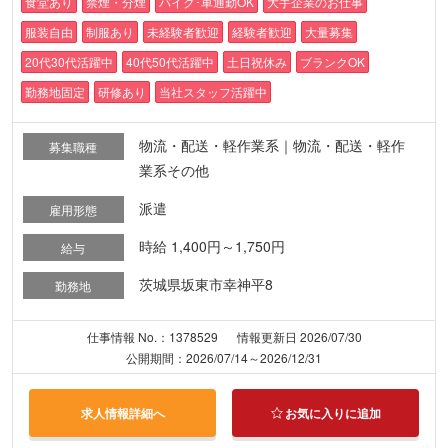
食堂あり
禁煙・分煙
バイク･車通勤OK
大手企業のお仕事
服装自由
制服あり
未経験者歓迎
経験者歓迎
大量募集
20代30代活躍中
40代50代活躍中
土日祝休み
ブランクOK
勤務地固定
研修あり
当社スタッフ活躍中
物流・配送・軽作業系｜物流・配送・軽作
募集職種
業系その他
派遣
雇用形態
時給 1,400円～1,750円
給与
茨城県坂東市幸神平8
勤務地
仕事情報 No.：1378529
情報更新日 2026/07/30
公開期間：2026/07/14～2026/12/31
求人情報詳細へ
お気に入りに追加