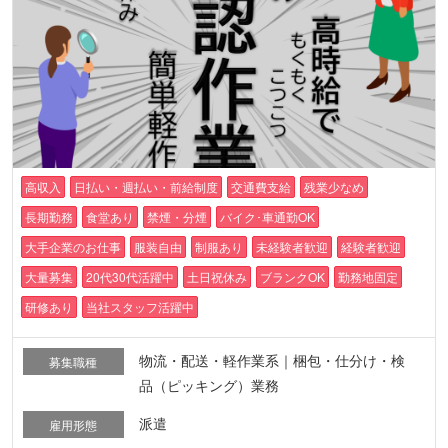
高収入
日払い・週払い・前給制度
交通費支給
残業少なめ
長期勤務
食堂あり
禁煙・分煙
バイク･車通勤OK
大手企業のお仕事
服装自由
制服あり
未経験者歓迎
経験者歓迎
大量募集
20代30代活躍中
土日祝休み
ブランクOK
勤務地固定
研修あり
当社スタッフ活躍中
物流・配送・軽作業系｜梱包・仕分け・検
募集職種
品（ピッキング）業務
派遣
雇用形態