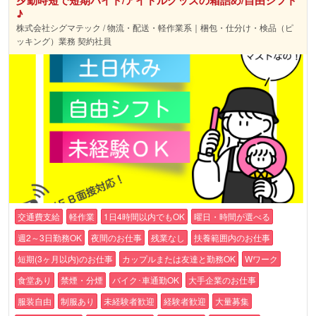
♪
株式会社シグマテック / 物流・配送・軽作業系｜梱包・仕分け・検品（ピ
ッキング）業務 契約社員
交通費支給
軽作業
1日4時間以内でもOK
曜日・時間が選べる
週2～3日勤務OK
夜間のお仕事
残業なし
扶養範囲内のお仕事
短期(3ヶ月以内)のお仕事
カップルまたは友達と勤務OK
Wワーク
食堂あり
禁煙・分煙
バイク･車通勤OK
大手企業のお仕事
服装自由
制服あり
未経験者歓迎
経験者歓迎
大量募集