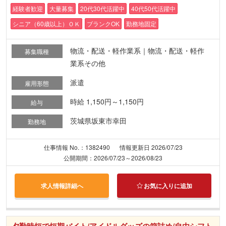
経験者歓迎
大量募集
20代30代活躍中
40代50代活躍中
シニア（60歳以上）ＯＫ
ブランクOK
勤務地固定
物流・配送・軽作業系｜物流・配送・軽作
募集職種
業系その他
派遣
雇用形態
時給 1,150円～1,150円
給与
茨城県坂東市幸田
勤務地
仕事情報 No.：1382490
情報更新日 2026/07/23
公開期間：2026/07/23～2026/08/23
求人情報詳細へ
お気に入りに追加
夕勤時短で短期バイト/アイドルグッズの箱詰め/自由シフト