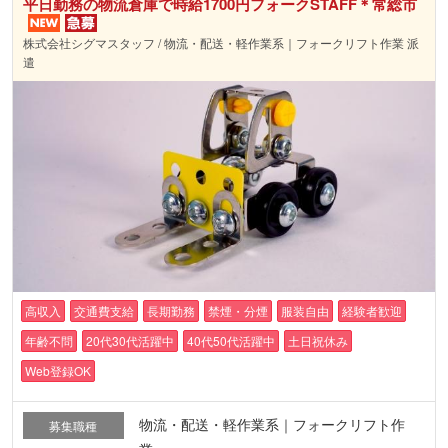
平日勤務の物流倉庫で時給1700円フォークSTAFF＊常総市
株式会社シグマスタッフ / 物流・配送・軽作業系｜フォークリフト作業 派
遣
高収入
交通費支給
長期勤務
禁煙・分煙
服装自由
経験者歓迎
年齢不問
20代30代活躍中
40代50代活躍中
土日祝休み
Web登録OK
物流・配送・軽作業系｜フォークリフト作
募集職種