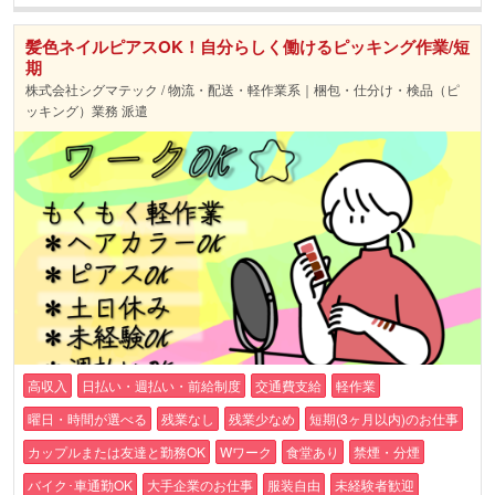
髪色ネイルピアスOK！自分らしく働けるピッキング作業/短
期
株式会社シグマテック / 物流・配送・軽作業系｜梱包・仕分け・検品（ピ
ッキング）業務 派遣
高収入
日払い・週払い・前給制度
交通費支給
軽作業
曜日・時間が選べる
残業なし
残業少なめ
短期(3ヶ月以内)のお仕事
カップルまたは友達と勤務OK
Wワーク
食堂あり
禁煙・分煙
バイク･車通勤OK
大手企業のお仕事
服装自由
未経験者歓迎