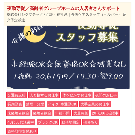
夜勤専従／高齢者グループホームの入居者さんサポート
株式会社シグマテック / 介護・福祉系｜介護ケアスタッフ（ヘルパー） 紹
介予定派遣
交通費支給
人と接するお仕事
体を動かすお仕事
夜間のお仕事
長期勤務
禁煙・分煙
バイク･車通勤OK
大手企業のお仕事
未経験者歓迎
経験者歓迎
年齢不問
大量募集
20代30代活躍中
40代50代活躍中
ブランクOK
勤務地固定
研修あり
資格取得支援あり