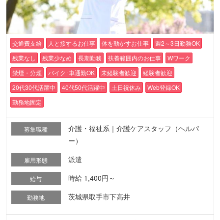
交通費支給
人と接するお仕事
体を動かすお仕事
週2～3日勤務OK
残業なし
残業少なめ
長期勤務
扶養範囲内のお仕事
Wワーク
禁煙・分煙
バイク･車通勤OK
未経験者歓迎
経験者歓迎
20代30代活躍中
40代50代活躍中
土日祝休み
Web登録OK
勤務地固定
介護・福祉系｜介護ケアスタッフ（ヘルパ
募集職種
ー）
派遣
雇用形態
時給 1,400円～
給与
茨城県取手市下高井
勤務地