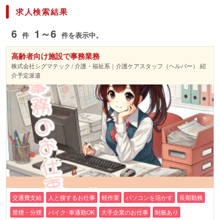
求人検索結果
6
1～6
件
件を表示中。
高齢者向け施設で事務業務
株式会社シグマテック / 介護・福祉系｜介護ケアスタッフ（ヘルパー） 紹
介予定派遣
交通費支給
人と接するお仕事
軽作業
パソコンを活かす
長期勤務
禁煙・分煙
バイク･車通勤OK
大手企業のお仕事
制服あり