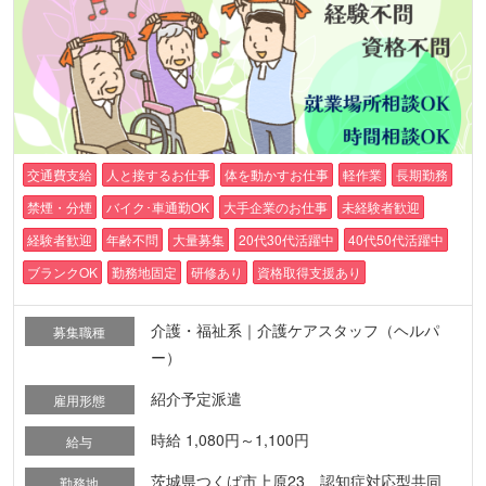
交通費支給
人と接するお仕事
体を動かすお仕事
軽作業
長期勤務
禁煙・分煙
バイク･車通勤OK
大手企業のお仕事
未経験者歓迎
経験者歓迎
年齢不問
大量募集
20代30代活躍中
40代50代活躍中
ブランクOK
勤務地固定
研修あり
資格取得支援あり
介護・福祉系｜介護ケアスタッフ（ヘルパ
募集職種
ー）
紹介予定派遣
雇用形態
時給 1,080円～1,100円
給与
茨城県つくば市上原23 認知症対応型共同
勤務地