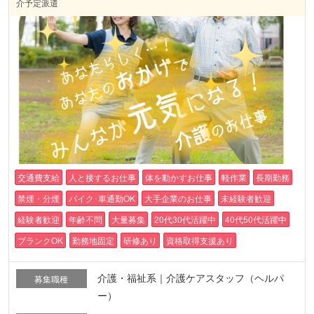
介予定派遣
交通費支給
人と接するお仕事
体を動かすお仕事
軽作業
長期勤務
禁煙・分煙
バイク･車通勤OK
大手企業のお仕事
未経験者歓迎
経験者歓迎
年齢不問
大量募集
20代30代活躍中
40代50代活躍中
ブランクOK
勤務地固定
研修あり
資格取得支援あり
介護・福祉系｜介護ケアスタッフ（ヘルパ
募集職種
ー）