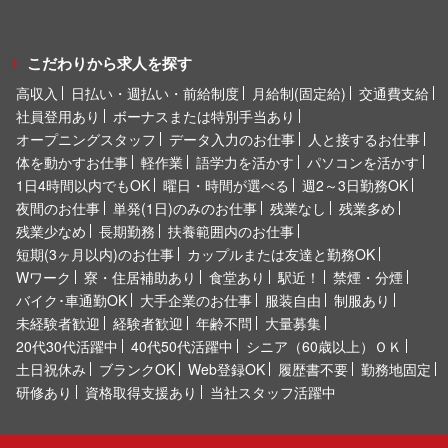
こだわりから求人を探す
高収入
日払い・週払い・前給制度
月給制(固定給)
交通費支給
社員登用あり
ボーナスまたは特別手当あり
オープニングスタッフ
データ入力のお仕事
人と接するお仕事
体を動かすお仕事
軽作業
語学力を活かす
パソコンを活かす
1日4時間以内でもOK
曜日・時間が選べる
週2～3日勤務OK
夜間のお仕事
単発(1日)のみのお仕事
残業なし
残業多め
残業少なめ
長期勤務
扶養範囲内のお仕事
短期(3ヶ月以内)のお仕事
カップルまたは友達と勤務OK
Wワーク
寮・住居補助あり
食堂あり
駅近！
禁煙・分煙
バイク･車通勤OK
大手企業のお仕事
服装自由
制服あり
未経験者歓迎
経験者歓迎
年齢不問
大量募集
20代30代活躍中
40代50代活躍中
シニア（60歳以上）ＯＫ
土日祝休み
ブランクOK
Web登録OK
履歴書不要
勤務地固定
研修あり
資格取得支援あり
当社スタッフ活躍中