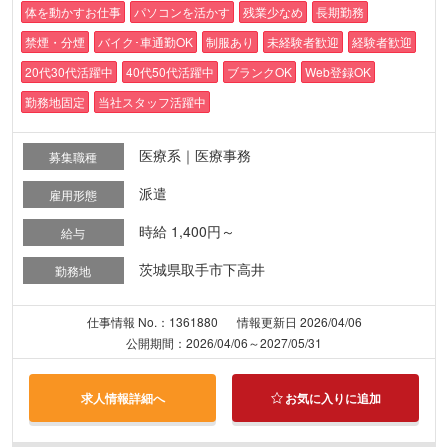
体を動かすお仕事
パソコンを活かす
残業少なめ
長期勤務
禁煙・分煙
バイク･車通勤OK
制服あり
未経験者歓迎
経験者歓迎
20代30代活躍中
40代50代活躍中
ブランクOK
Web登録OK
勤務地固定
当社スタッフ活躍中
医療系｜医療事務
募集職種
派遣
雇用形態
時給 1,400円～
給与
茨城県取手市下高井
勤務地
仕事情報 No.：1361880
情報更新日 2026/04/06
公開期間：2026/04/06～2027/05/31
求人情報詳細へ
お気に入りに追加