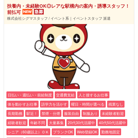
扶養内・未経験OK◎レアな駅構内の案内・誘導スタッフ！
前払可
株式会社シグマスタッフ / イベント系｜イベントスタッフ 派遣
日払い・週払い・前給制度
交通費支給
人と接するお仕事
体を動かすお仕事
語学力を活かす
曜日・時間が選べる
残業なし
長期勤務
駅近！
禁煙・分煙
服装自由
制服あり
未経験者歓迎
経験者歓迎
年齢不問
大量募集
20代30代活躍中
40代50代活躍中
シニア（60歳以上）ＯＫ
ブランクOK
Web登録OK
勤務地固定