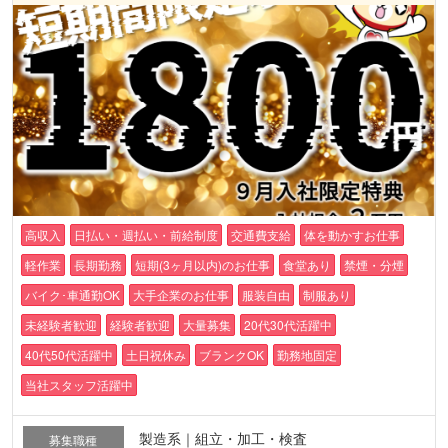
高収入
日払い・週払い・前給制度
交通費支給
体を動かすお仕事
軽作業
長期勤務
短期(3ヶ月以内)のお仕事
食堂あり
禁煙・分煙
バイク･車通勤OK
大手企業のお仕事
服装自由
制服あり
未経験者歓迎
経験者歓迎
大量募集
20代30代活躍中
40代50代活躍中
土日祝休み
ブランクOK
勤務地固定
当社スタッフ活躍中
製造系｜組立・加工・検査
募集職種