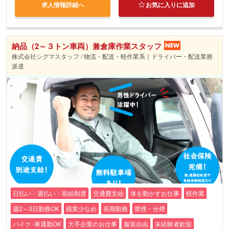
求人情報詳細へ
お気に入りに追加
納品（2～３トン車両）兼倉庫作業スタッフ
株式会社シグマスタッフ / 物流・配送・軽作業系｜ドライバー・配送業務
派遣
日払い・週払い・前給制度
交通費支給
体を動かすお仕事
軽作業
週2～3日勤務OK
残業少なめ
長期勤務
禁煙・分煙
バイク･車通勤OK
大手企業のお仕事
服装自由
未経験者歓迎