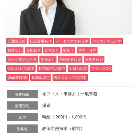
交通費支給
社員登用あり
データ入力のお仕事
パソコンを活かす
残業なし
長期勤務
食堂あり
駅近！
禁煙・分煙
大手企業のお仕事
制服あり
未経験者歓迎
経験者歓迎
20代30代活躍中
40代50代活躍中
土日祝休み
ブランクOK
Web登録OK
勤務地固定
当社スタッフ活躍中
オフィス・事務系｜一般事務
募集職種
派遣
雇用形態
時給 1,200円～1,200円
給与
静岡県熱海市（駅前）
勤務地