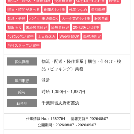
日払い・週払い・前給制度
交通費支給
体を動かすお仕事
軽作業
曜日・時間が選べる
夜間のお仕事
残業少なめ
長期勤務
禁煙・分煙
バイク･車通勤OK
大手企業のお仕事
服装自由
制服あり
未経験者歓迎
経験者歓迎
20代30代活躍中
40代50代活躍中
土日祝休み
Web登録OK
勤務地固定
当社スタッフ活躍中
物流・配送・軽作業系｜梱包・仕分け・検
募集職種
品（ピッキング）業務
派遣
雇用形態
時給 1,350円～1,687円
給与
千葉県習志野市茜浜
勤務地
仕事情報 No.：1382794
情報更新日 2026/08/07
公開期間：2026/08/07～2026/09/07