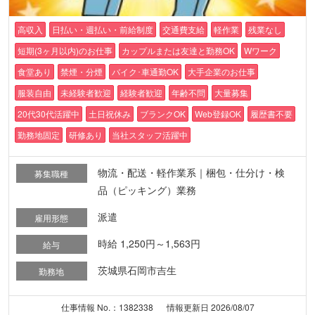
高収入
日払い・週払い・前給制度
交通費支給
軽作業
残業なし
短期(3ヶ月以内)のお仕事
カップルまたは友達と勤務OK
Wワーク
食堂あり
禁煙・分煙
バイク･車通勤OK
大手企業のお仕事
服装自由
未経験者歓迎
経験者歓迎
年齢不問
大量募集
20代30代活躍中
土日祝休み
ブランクOK
Web登録OK
履歴書不要
勤務地固定
研修あり
当社スタッフ活躍中
物流・配送・軽作業系｜梱包・仕分け・検
募集職種
品（ピッキング）業務
派遣
雇用形態
時給 1,250円～1,563円
給与
茨城県石岡市吉生
勤務地
仕事情報 No.：1382338
情報更新日 2026/08/07