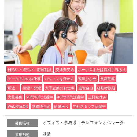
日払い・週払い・前給制度
交通費支給
ボーナスまたは特別手当あり
データ入力のお仕事
パソコンを活かす
残業少なめ
長期勤務
駅近！
禁煙・分煙
大手企業のお仕事
服装自由
経験者歓迎
大量募集
20代30代活躍中
40代50代活躍中
土日祝休み
Web登録OK
勤務地固定
研修あり
当社スタッフ活躍中
オフィス・事務系｜テレフォンオペレータ
募集職種
派遣
雇用形態