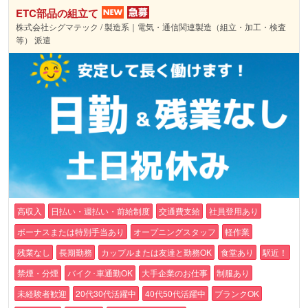
ETC部品の組立て
株式会社シグマテック / 製造系｜電気・通信関連製造（組立・加工・検査
等） 派遣
高収入
日払い・週払い・前給制度
交通費支給
社員登用あり
ボーナスまたは特別手当あり
オープニングスタッフ
軽作業
残業なし
長期勤務
カップルまたは友達と勤務OK
食堂あり
駅近！
禁煙・分煙
バイク･車通勤OK
大手企業のお仕事
制服あり
未経験者歓迎
20代30代活躍中
40代50代活躍中
ブランクOK