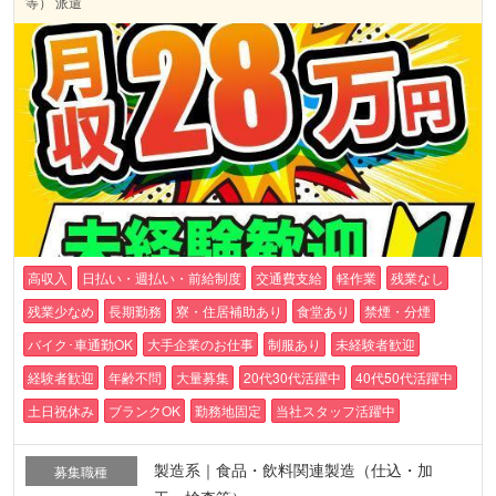
等） 派遣
高収入
日払い・週払い・前給制度
交通費支給
軽作業
残業なし
残業少なめ
長期勤務
寮・住居補助あり
食堂あり
禁煙・分煙
バイク･車通勤OK
大手企業のお仕事
制服あり
未経験者歓迎
経験者歓迎
年齢不問
大量募集
20代30代活躍中
40代50代活躍中
土日祝休み
ブランクOK
勤務地固定
当社スタッフ活躍中
製造系｜食品・飲料関連製造（仕込・加
募集職種