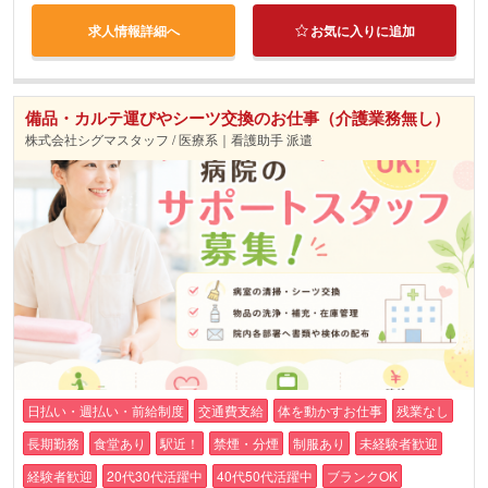
求人情報詳細へ
お気に入りに追加
備品・カルテ運びやシーツ交換のお仕事（介護業務無し）
株式会社シグマスタッフ / 医療系｜看護助手 派遣
日払い・週払い・前給制度
交通費支給
体を動かすお仕事
残業なし
長期勤務
食堂あり
駅近！
禁煙・分煙
制服あり
未経験者歓迎
経験者歓迎
20代30代活躍中
40代50代活躍中
ブランクOK