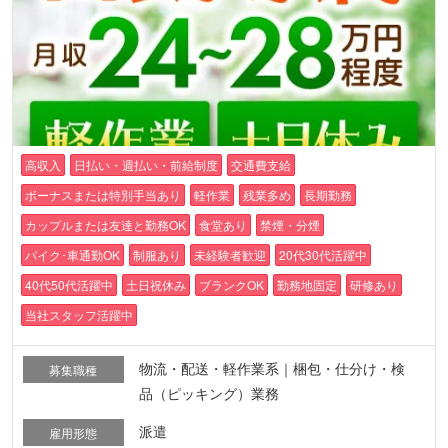
高収入
日払い・週払い・前給制度
交通費支給
ボーナスまたは特別手当あり
軽作業
残業多め
長期勤務
カップルまたは友達と勤務OK
食堂あり
禁煙・分煙
バイク･車通勤OK
制服あり
未経験者歓迎
20代30代活躍中
40代50代活躍中
土日祝休み
ブランクOK
勤務地固定
研修あり
当社スタッフ活躍中
物流・配送・軽作業系｜梱包・仕分け・検
募集職種
品（ピッキング）業務
派遣
雇用形態