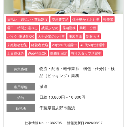
日払い・週払い・前給制度
交通費支給
体を動かすお仕事
軽作業
曜日・時間が選べる
残業少なめ
長期勤務
禁煙・分煙
バイク･車通勤OK
大手企業のお仕事
服装自由
制服あり
未経験者歓迎
経験者歓迎
20代30代活躍中
40代50代活躍中
土日祝休み
Web登録OK
勤務地固定
当社スタッフ活躍中
物流・配送・軽作業系｜梱包・仕分け・検
募集職種
品（ピッキング）業務
派遣
雇用形態
日給 10,800円～10,800円
給与
千葉県習志野市茜浜
勤務地
仕事情報 No.：1382795
情報更新日 2026/08/07