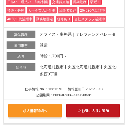
日払い・週払い・前給制度
交通費支給
長期勤務
駅近！
禁煙・分煙
大手企業のお仕事
経験者歓迎
20代30代活躍中
40代50代活躍中
勤務地固定
研修あり
当社スタッフ活躍中
オフィス・事務系｜テレフォンオペレータ
募集職種
派遣
雇用形態
時給 1,700円～
給与
北海道札幌市中央区北海道札幌市中央区北1
勤務地
条西9丁目
仕事情報 No.：1381570
情報更新日 2026/08/07
公開期間：2026/07/03～2026/08/31
求人情報詳細へ
お気に入りに追加