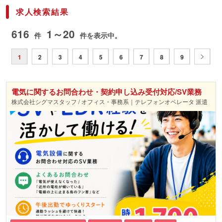
求人検索結果
616
1～20
件
件を表示中。
1
2
3
4
5
6
7
8
9
電気に関するお問合わせ・契約申し込み受付対応/SV業務
株式会社シグマスタッフ / オフィス・事務系｜テレフォンオペレータ 派遣