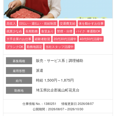
高収入
日払い・週払い・前給制度
交通費支給
体を動かすお仕事
残業少なめ
長期勤務
食堂あり
禁煙・分煙
バイク･車通勤OK
大手企業のお仕事
経験者歓迎
20代30代活躍中
40代50代活躍中
ブランクOK
勤務地固定
当社スタッフ活躍中
販売・サービス系｜調理補助
募集職種
派遣
雇用形態
時給 1,500円～1,875円
給与
埼玉県比企郡嵐山町花見台
勤務地
仕事情報 No.：1380251
情報更新日 2026/08/07
公開期間：2026/08/07～2026/10/30