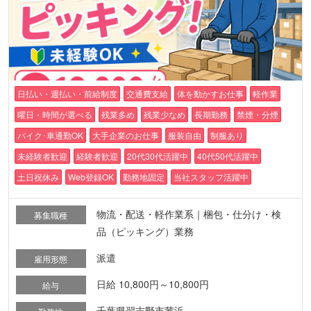
日払い・週払い・前給制度
交通費支給
体を動かすお仕事
軽作業
曜日・時間が選べる
残業多め
残業少なめ
長期勤務
禁煙・分煙
バイク･車通勤OK
大手企業のお仕事
服装自由
制服あり
未経験者歓迎
経験者歓迎
20代30代活躍中
40代50代活躍中
土日祝休み
Web登録OK
勤務地固定
当社スタッフ活躍中
物流・配送・軽作業系｜梱包・仕分け・検
募集職種
品（ピッキング）業務
派遣
雇用形態
日給 10,800円～10,800円
給与
千葉県習志野市茜浜