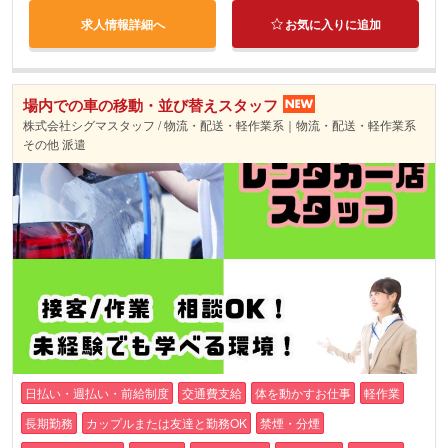
求人情報詳細へ
お気に入りに追加
場内での車の移動・並び替えスタッフ
株式会社シグマスタッフ / 物流・配送・軽作業系｜物流・配送・軽作業系
その他 派遣
日払い・週払い・前給制度
交通費支給
体を動かすお仕事
軽作業
長期勤務
カップルまたは友達と勤務OK
禁煙・分煙