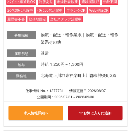
バイク･車通勤OK
制服あり
未経験者歓迎
経験者歓迎
年齢不問
20代30代活躍中
40代50代活躍中
ブランクOK
Web登録OK
履歴書不要
勤務地固定
当社スタッフ活躍中
物流・配送・軽作業系｜物流・配送・軽作
募集職種
業系その他
派遣
雇用形態
時給 1,250円～1,300円
給与
北海道上川郡東神楽町上川郡東神楽町2線
勤務地
仕事情報 No.：1377731
情報更新日 2026/08/07
公開期間：2026/07/31～2026/09/30
求人情報詳細へ
お気に入りに追加