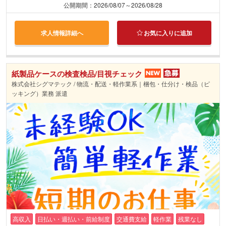
公開期間：2026/08/07～2026/08/28
求人情報詳細へ
お気に入りに追加
紙製品ケースの検査検品/目視チェック
株式会社シグマテック / 物流・配送・軽作業系｜梱包・仕分け・検品（ピ
ッキング）業務 派遣
高収入
日払い・週払い・前給制度
交通費支給
軽作業
残業なし