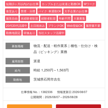
短期(3ヶ月以内)のお仕事
カップルまたは友達と勤務OK
Wワーク
食堂あり
禁煙・分煙
バイク･車通勤OK
大手企業のお仕事
服装自由
未経験者歓迎
経験者歓迎
年齢不問
大量募集
20代30代活躍中
土日祝休み
ブランクOK
Web登録OK
履歴書不要
勤務地固定
研修あり
当社スタッフ活躍中
物流・配送・軽作業系｜梱包・仕分け・検
募集職種
品（ピッキング）業務
派遣
雇用形態
時給 1,250円～1,563円
給与
茨城県石岡市吉生
勤務地
仕事情報 No.：1382336
情報更新日 2026/08/07
公開期間：2026/08/07～2026/08/28