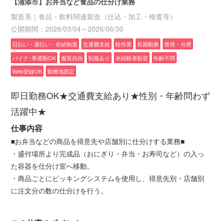
【浦添市】お弁当など食品の仕分け業務
製造系｜食品・飲料関連製造（仕込・加工・検査等）
公開期間：2026/03/04～2026/06/30
日払い・週払い・前給制度
交通費支給
軽作業
長期勤務
禁煙・分煙
バイク･車通勤OK
服装自由
制服あり
未経験者歓迎
年齢不問
Web登録OK
勤務地固定
即日勤務OK★交通費支給あり★性別・年齢問わず
活躍中★
仕事内容
■お弁当などの商品を得意先や店舗別に仕分けする業務■
・盛付場所より完成品（おにぎり・弁当・お寿司など）の入っ
た容器を仕分け室へ移動。
・商品ごとにピッキングシステムを使用し、得意先別・店舗別
に注文分の数の仕分けを行う。