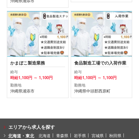
沖縄県
浦添市
かまぼこ製造業務
食品製造工場での入荷作業
給与
給与
時給
1,100円 ～
1,100円
時給
1,100円 ～
1,100円
勤務地
勤務地
沖縄県
浦添市
沖縄県
中頭郡西原町
エリアから求人を探す
北海道・東北
北海道
青森県
岩手県
宮城県
秋田県