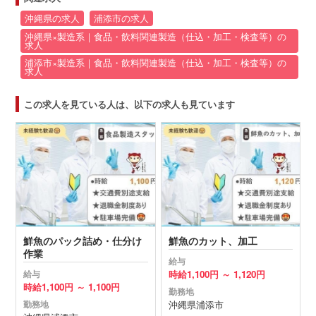
沖縄県の求人
浦添市の求人
沖縄県×製造系｜食品・飲料関連製造（仕込・加工・検査等）の
求人
浦添市×製造系｜食品・飲料関連製造（仕込・加工・検査等）の
求人
この求人を見ている人は、以下の求人も見ています
鮮魚のパック詰め・仕分け
鮮魚のカット、加工
作業
給与
時給
1,100円 ～
1,120円
給与
時給
1,100円 ～
1,100円
勤務地
沖縄県
浦添市
勤務地