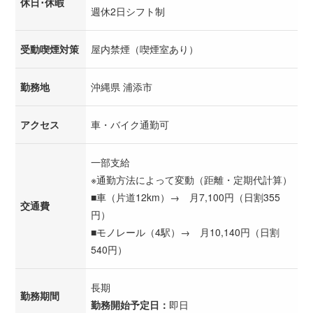
休日･休暇
週休2日シフト制
受動喫煙対策
屋内禁煙（喫煙室あり）
勤務地
沖縄県 浦添市
アクセス
車・バイク通勤可
一部支給
※通勤方法によって変動（距離・定期代計算）
■車（片道12km）→ 月7,100円（日割355
交通費
円）
■モノレール（4駅）→ 月10,140円（日割
540円）
長期
勤務期間
勤務開始予定日：
即日