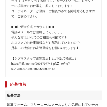
当社は“はたらくって素晴らしい”を一人ひとりに。をモット
ーに求職者にお仕事をご案内しております！
コーディネーターが登録・ご相談のみでも随時対応しますの
で、ご安心下さい。
■□■LINE☆公式アカウント■□■
電話やメールでは連絡しにくい。。。
そんな方はLINEでのご相談も可能です♪
おススメのお仕事情報なども配信していますので、
是非この機会にお友達登録をお願いいたします♪
【シグマスタッフ那覇支店】↓↓下記で検索↓↓
https://liff.line.me/2006797745-pNZ1wVnq?
sl=173820708991870553996145
応募情報
応募方法
応募フォーム、フリーコール/メールよりお気軽にお問い合わ