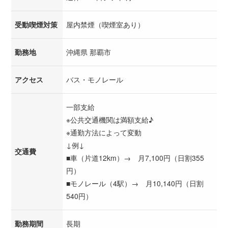
受動喫煙対策
屋内禁煙（喫煙室あり）
勤務地
沖縄県 那覇市
アクセス
バス・モノレール
一部支給
※公共交通機関は満額支給♪
※通勤方法によって変動
↓例↓
交通費
■車（片道12km）→ 月7,100円（日割355
円）
■モノレール（4駅）→ 月10,140円（日割
540円）
勤務期間
長期