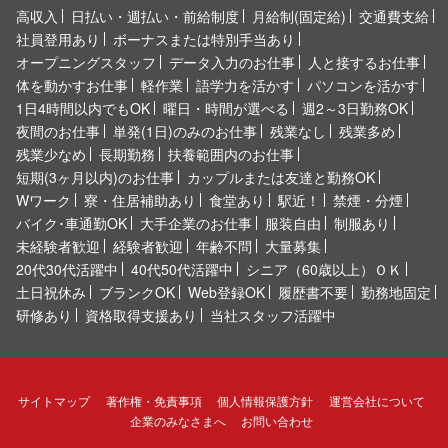
高収入
日払い・週払い・前給制度
月給制(固定給)
交通費支給
社員登用あり
ボーナスまたは特別手当あり
オープニングスタッフ
データ入力のお仕事
人と接するお仕事
体を動かすお仕事
軽作業
語学力を活かす
パソコンを活かす
1日4時間以内でもOK
曜日・時間が選べる
週2～3日勤務OK
夜間のお仕事
単発(1日)のみのお仕事
残業なし
残業多め
残業少なめ
長期勤務
扶養範囲内のお仕事
短期(3ヶ月以内)のお仕事
カップルまたは友達と勤務OK
Wワーク
寮・住居補助あり
食堂あり
駅近！
禁煙・分煙
バイク･車通勤OK
大手企業のお仕事
服装自由
制服あり
未経験者歓迎
経験者歓迎
年齢不問
大量募集
20代30代活躍中
40代50代活躍中
シニア（60歳以上）ＯＫ
土日祝休み
ブランクOK
Web登録OK
履歴書不要
勤務地固定
研修あり
資格取得支援あり
当社スタッフ活躍中
サイトマップ
著作権・免責事項
個人情報保護方針
運営会社について
企業のみなさまへ
お問い合わせ