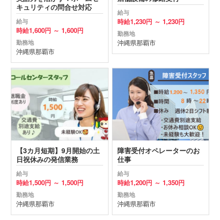
キュリティの問合せ対応
給与
時給
1,230円 ～
1,230円
給与
時給
1,600円 ～
1,600円
勤務地
沖縄県
那覇市
勤務地
沖縄県
那覇市
【3カ月短期】9月開始の土
障害受付オペレーターのお
日祝休みの発信業務
仕事
給与
給与
時給
1,500円 ～
1,500円
時給
1,200円 ～
1,350円
勤務地
勤務地
沖縄県
那覇市
沖縄県
那覇市