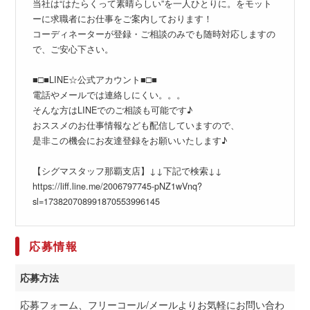
当社は“はたらくって素晴らしい”を一人ひとりに。をモット
ーに求職者にお仕事をご案内しております！
コーディネーターが登録・ご相談のみでも随時対応しますの
で、ご安心下さい。
■□■LINE☆公式アカウント■□■
電話やメールでは連絡しにくい。。。
そんな方はLINEでのご相談も可能です♪
おススメのお仕事情報なども配信していますので、
是非この機会にお友達登録をお願いいたします♪
【シグマスタッフ那覇支店】↓↓下記で検索↓↓
https://liff.line.me/2006797745-pNZ1wVnq?
sl=173820708991870553996145
応募情報
応募方法
応募フォーム、フリーコール/メールよりお気軽にお問い合わ