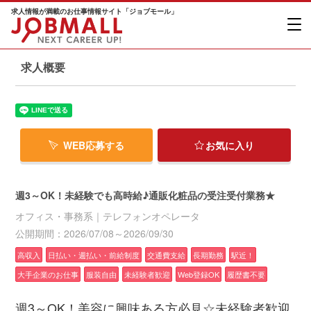
求人情報が満載のお仕事情報サイト「ジョブモール」
求人概要
WEB応募する
お気に入り
週3～OK！未経験でも高時給♪通販化粧品の受注受付業務★
オフィス・事務系｜テレフォンオペレータ
公開期間：2026/07/08～2026/09/30
高収入
日払い・週払い・前給制度
交通費支給
長期勤務
駅近！
大手企業のお仕事
服装自由
未経験者歓迎
Web登録OK
履歴書不要
週3～OK！美容に興味ある方必見☆未経験者歓迎