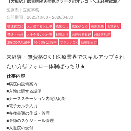
【大船駅】総合病院★病棟クラークのオシゴト＼未経験歓迎／
医療系｜医療事務
公開期間：2025/10/08～2026/04/30
交通費支給
人と接するお仕事
残業なし
残業少なめ
長期勤務
食堂あり
禁煙・分煙
大手企業のお仕事
制服あり
未経験者歓迎
経験者歓迎
20代30代活躍中
40代50代活躍中
ブランクOK
勤務地固定
未経験・無資格OK！医療業界でスキルアップされ
たい方◎フォロー体制ばっちり★
仕事内容
■病院内設備案内
■入院に関する説明
■ナースステーション内電話応対
■電子カルテ入力
■各種書類の作成・管理
■医師のスケジュール管理
■入退院の受付