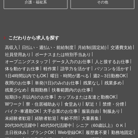
介護・福祉系
その他
こだわりから求人を探す
高収入
日払い・週払い・前給制度
月給制(固定給)
交通費支給
社員登用あり
ボーナスまたは特別手当あり
オープニングスタッフ
データ入力のお仕事
人と接するお仕事
体を動かすお仕事
軽作業
語学力を活かす
パソコンを活かす
1日4時間以内でもOK
曜日・時間が選べる
週2～3日勤務OK
夜間のお仕事
単発(1日)のみのお仕事
残業なし
残業多め
残業少なめ
長期勤務
扶養範囲内のお仕事
短期(3ヶ月以内)のお仕事
カップルまたは友達と勤務OK
Wワーク
寮・住居補助あり
食堂あり
駅近！
禁煙・分煙
バイク･車通勤OK
大手企業のお仕事
服装自由
制服あり
未経験者歓迎
経験者歓迎
年齢不問
大量募集
20代30代活躍中
40代50代活躍中
シニア（60歳以上）ＯＫ
土日祝休み
ブランクOK
Web登録OK
履歴書不要
勤務地固定