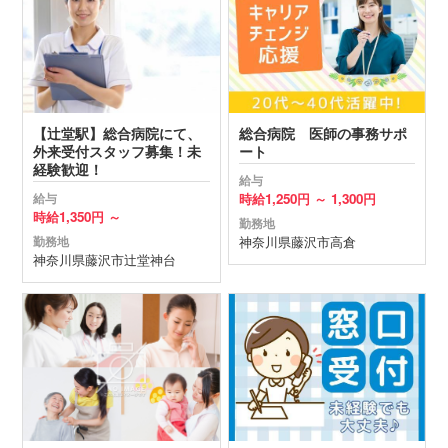
【辻堂駅】総合病院にて、
総合病院 医師の事務サポ
外来受付スタッフ募集！未
ート
経験歓迎！
給与
時給
1,250円 ～
1,300円
給与
時給
1,350円 ～
勤務地
神奈川県
藤沢市
高倉
勤務地
神奈川県
藤沢市
辻堂神台