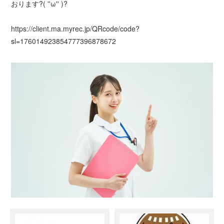
おります?( ''ω'' )?
https://client.ma.myrec.jp/QRcode/code?
sl=176014923854777396878672