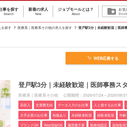
仕事を探す
新着の求人
ジョブモールとは？
Search
New
About
人を探す
医療系｜医療系その他の求人を探す
登戸駅3分｜未経験歓迎｜医師
WEB応募する
登戸駅3分｜未経験歓迎｜医師事務ス
医療系｜医療系その他
公開期間：2026/07/24～2026/08/3
高収入
交通費支給
データ入力のお仕事
人と接するお仕事
大手企業のお仕事
制服あり
未経験者歓迎
経験者歓迎
年齢
ブランクOK
Web登録OK
履歴書不要
勤務地固定
資格取得