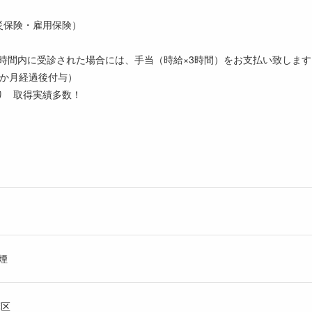
災保険・雇用保険）
時間内に受診された場合には、手当（時給×3時間）をお支払い致します
6か月経過後付与）
り 取得実績多数！
煙
摩区