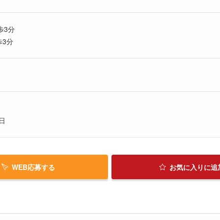
歩3分
歩3分
日
WEB応募する
お気に入り
に追