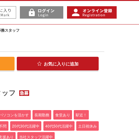
事務スタッフ
お気に入り
に追加
タッフ
1
パソコンを活かす
長期勤務
食堂あり
駅近！
不問
20代30代活躍中
40代50代活躍中
土日祝休み
支援あり
当社スタッフ活躍中