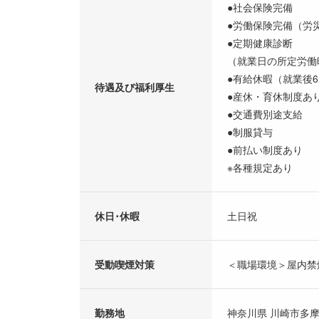
●社会保険完備
●労働保険完備（労
●定期健康診断
（就業日の所定労働
●有給休暇（就業後
待遇及び福利厚生
●産休・育休制度あ
●交通費別途支給
●制服貸与
●前払い制度あり
※各種規定あり
休日･休暇
土日祝
受動喫煙対策
＜職場環境＞屋内禁
勤務地
神奈川県 川崎市多