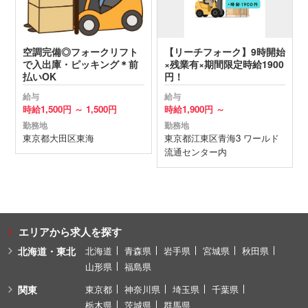
空調完備◎フォークリフト
【リーチフォーク】9時開始
で入出庫・ピッキング＊前
×残業有×期間限定時給1900
払いOK
円！
給与
給与
時給
1,500円 ～
1,500円
時給
1,900円 ～
勤務地
勤務地
東京都
大田区
東海
東京都
江東区
青海3 ワールド
流通センター内
エリアから求人を探す
北海道・東北
北海道
青森県
岩手県
宮城県
秋田県
山形県
福島県
関東
東京都
神奈川県
埼玉県
千葉県
栃木県
茨城県
群馬県