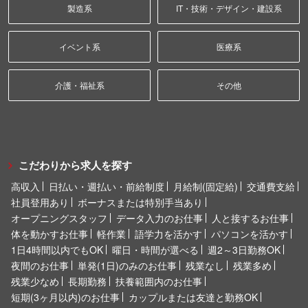
製造系
IT・技術・デザイン・建設系
イベント系
医療系
介護・福祉系
その他
こだわりから求人を探す
高収入
日払い・週払い・前給制度
月給制(固定給)
交通費支給
社員登用あり
ボーナスまたは特別手当あり
オープニングスタッフ
データ入力のお仕事
人と接するお仕事
体を動かすお仕事
軽作業
語学力を活かす
パソコンを活かす
1日4時間以内でもOK
曜日・時間が選べる
週2～3日勤務OK
夜間のお仕事
単発(1日)のみのお仕事
残業なし
残業多め
残業少なめ
長期勤務
扶養範囲内のお仕事
短期(3ヶ月以内)のお仕事
カップルまたは友達と勤務OK