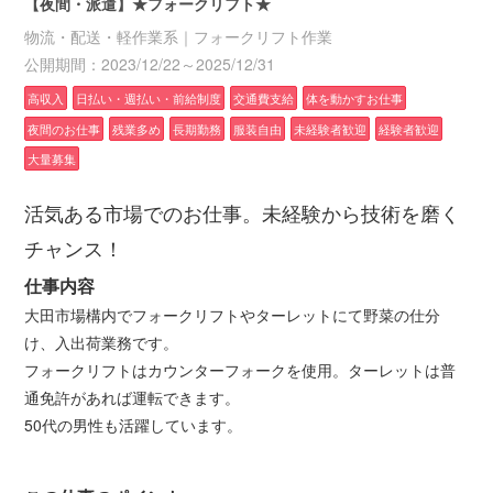
【夜間・派遣】★フォークリフト★
物流・配送・軽作業系｜フォークリフト作業
公開期間：2023/12/22～2025/12/31
高収入
日払い・週払い・前給制度
交通費支給
体を動かすお仕事
夜間のお仕事
残業多め
長期勤務
服装自由
未経験者歓迎
経験者歓迎
大量募集
活気ある市場でのお仕事。未経験から技術を磨く
チャンス！
仕事内容
大田市場構内でフォークリフトやターレットにて野菜の仕分
け、入出荷業務です。
フォークリフトはカウンターフォークを使用。ターレットは普
通免許があれば運転できます。
50代の男性も活躍しています。