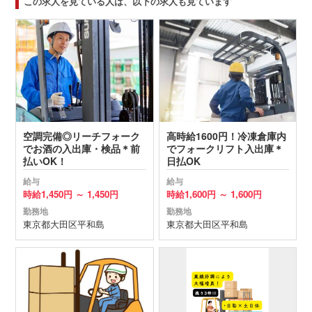
この求人を見ている人は、以下の求人も見ています
空調完備◎リーチフォーク
高時給1600円！冷凍倉庫内
でお酒の入出庫・検品＊前
でフォークリフト入出庫＊
払いOK！
日払OK
給与
給与
時給
1,450円 ～
1,450円
時給
1,600円 ～
1,600円
勤務地
勤務地
東京都
大田区
平和島
東京都
大田区
平和島