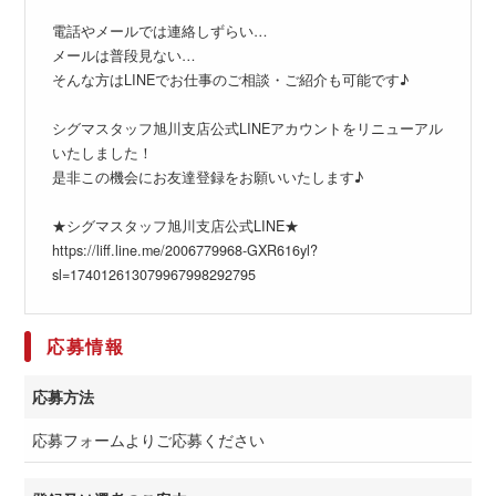
電話やメールでは連絡しずらい…
メールは普段見ない…
そんな方はLINEでお仕事のご相談・ご紹介も可能です♪
シグマスタッフ旭川支店公式LINEアカウントをリニューアル
いたしました！
是非この機会にお友達登録をお願いいたします♪
★シグマスタッフ旭川支店公式LINE★
https://liff.line.me/2006779968-GXR616yl?
sl=174012613079967998292795
応募情報
応募方法
応募フォームよりご応募ください