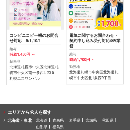
コンビニコピー機のお問合
電気に関するお問合わせ・
せ対応 9/1,10/1
契約申し込み受付対応/SV業
務
給与
時給
1,450円 ～
給与
時給
1,700円 ～
勤務地
北海道
札幌市中央区
北海道札
勤務地
北海道
札幌市中央区
北海道札
幌市中央区南一条西4-20-5
幌市中央区北1条西9丁目
札幌エスワンビル
エリアから求人を探す
北海道・東北
北海道
青森県
岩手県
宮城県
秋田県
山形県
福島県