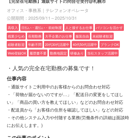
【完全在宅勤務】通販サイトの問合せ受付@札幌市
オフィス・事務系｜テレフォンオペレータ
公開期間：2025/09/11～2025/10/31
高収入
日払い・週払い・前給制度
人と接するお仕事
パソコンを活かす
残業少なめ
長期勤務
大手企業のお仕事
服装自由
未経験者歓迎
経験者歓迎
年齢不問
20代30代活躍中
40代50代活躍中
ブランクOK
Web登録OK
履歴書不要
勤務地固定
研修あり
当社スタッフ活躍中
・人気の完全在宅勤務の募集です！
仕事内容
・通販サイトご利用中のお客様からのお問合わせ対応
・「荷物が届かないのですが…」「配送日の変更をしてほし
い」「商品の買い方を教えてほしい」などのお問合わせ対応
・配送員から「お客様の住所を確認してほしい」などの対応
・その他システム入力や付随する業務(労働条件の詳細は面談時
にお伝えします。)
この仕事のポイント