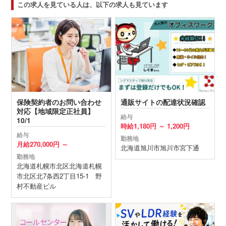
この求人を見ている人は、以下の求人も見ています
保険契約者のお問い合わせ
通販サイトの配達状況確認
対応【地域限定正社員】
給与
10/1
時給
1,180円 ～
1,200円
給与
勤務地
月給
270,000円 ～
北海道
旭川市
旭川市宮下通
勤務地
北海道
札幌市北区
北海道札幌
市北区北7条西2丁目15-1 野
村不動産ビル