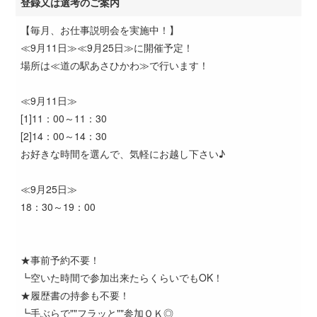
登録又は選考のご案内
【毎月、お仕事説明会を実施中！】
≪9月11日≫≪9月25日≫に開催予定！
場所は≪道の駅あさひかわ≫で行います！
≪9月11日≫
[1]11：00～11：30
[2]14：00～14：30
お好きな時間を選んで、気軽にお越し下さい♪
≪9月25日≫
18：30～19：00
★事前予約不要！
┗空いた時間で参加出来たらくらいでもOK！
★履歴書の持参も不要！
┗手ぶらで""フラッと""参加ＯＫ◎