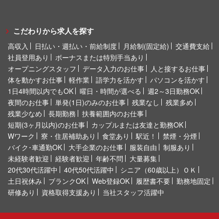
こだわりから求人を探す
高収入
日払い・週払い・前給制度
月給制(固定給)
交通費支給
社員登用あり
ボーナスまたは特別手当あり
オープニングスタッフ
データ入力のお仕事
人と接するお仕事
体を動かすお仕事
軽作業
語学力を活かす
パソコンを活かす
1日4時間以内でもOK
曜日・時間が選べる
週2～3日勤務OK
夜間のお仕事
単発(1日)のみのお仕事
残業なし
残業多め
残業少なめ
長期勤務
扶養範囲内のお仕事
短期(3ヶ月以内)のお仕事
カップルまたは友達と勤務OK
Wワーク
寮・住居補助あり
食堂あり
駅近！
禁煙・分煙
バイク･車通勤OK
大手企業のお仕事
服装自由
制服あり
未経験者歓迎
経験者歓迎
年齢不問
大量募集
20代30代活躍中
40代50代活躍中
シニア（60歳以上）ＯＫ
土日祝休み
ブランクOK
Web登録OK
履歴書不要
勤務地固定
研修あり
資格取得支援あり
当社スタッフ活躍中