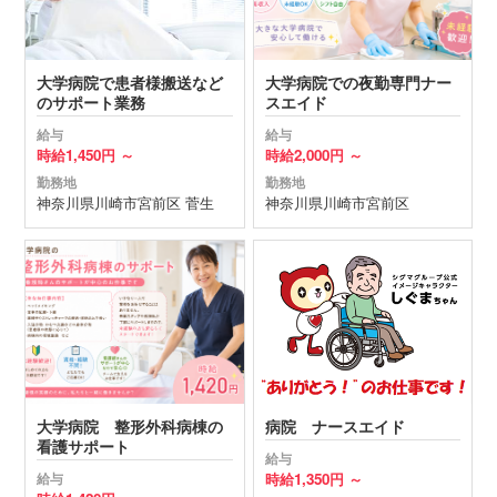
大学病院で患者様搬送など
大学病院での夜勤専門ナー
のサポート業務
スエイド
給与
給与
時給
1,450円 ～
時給
2,000円 ～
勤務地
勤務地
神奈川県
川崎市宮前区
菅生
神奈川県
川崎市宮前区
大学病院 整形外科病棟の
病院 ナースエイド
看護サポート
給与
時給
1,350円 ～
給与