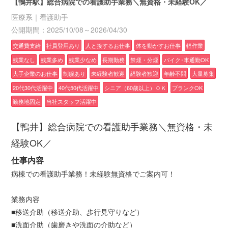
【鴨井駅】総合病院での看護助手業務＼無資格・未経験OK／
医療系｜看護助手
公開期間：2025/10/08～2026/04/30
交通費支給
社員登用あり
人と接するお仕事
体を動かすお仕事
軽作業
残業なし
残業多め
残業少なめ
長期勤務
禁煙・分煙
バイク･車通勤OK
大手企業のお仕事
制服あり
未経験者歓迎
経験者歓迎
年齢不問
大量募集
20代30代活躍中
40代50代活躍中
シニア（60歳以上）ＯＫ
ブランクOK
勤務地固定
当社スタッフ活躍中
【鴨井】総合病院での看護助手業務＼無資格・未
経験OK／
仕事内容
病棟での看護助手業務！未経験無資格でご案内可！
業務内容
■移送介助（移送介助、歩行見守りなど）
■洗面介助（歯磨きや洗面の介助など）