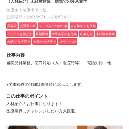
（人材紹介）未経験歓迎 病院での外来受付
医療系｜医療系その他
公開期間：2025/09/01～2025/10/31
高収入
交通費支給
データ入力のお仕事
人と接するお仕事
パソコンを活かす
長期勤務
大手企業のお仕事
制服あり
未経験者歓迎
20代30代活躍中
40代50代活躍中
ブランクOK
仕事内容
当院受付業務、窓口対応（入・退院時等）、電話対応 他
※労働条件の詳細は面談時にお伝えします。
この仕事のポイント
人材紹介のお仕事になります！
医療業界にチャレンジしたい方大歓迎。