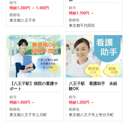
給与
時給
1,350円 ～
1,450円
給与
時給
1,700円 ～
勤務地
東京都
八王子市
勤務地
東京都
千代田区
【八王子駅】病院の看護サ
八王子駅 看護助手 未経
ポート
験OK
給与
給与
時給
1,450円 ～
時給
1,250円 ～
勤務地
勤務地
東京都
八王子市
上川町
東京都
八王子市
上壱分方町