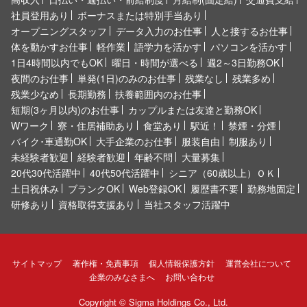
社員登用あり
ボーナスまたは特別手当あり
オープニングスタッフ
データ入力のお仕事
人と接するお仕事
体を動かすお仕事
軽作業
語学力を活かす
パソコンを活かす
1日4時間以内でもOK
曜日・時間が選べる
週2～3日勤務OK
夜間のお仕事
単発(1日)のみのお仕事
残業なし
残業多め
残業少なめ
長期勤務
扶養範囲内のお仕事
短期(3ヶ月以内)のお仕事
カップルまたは友達と勤務OK
Wワーク
寮・住居補助あり
食堂あり
駅近！
禁煙・分煙
バイク･車通勤OK
大手企業のお仕事
服装自由
制服あり
未経験者歓迎
経験者歓迎
年齢不問
大量募集
20代30代活躍中
40代50代活躍中
シニア（60歳以上）ＯＫ
土日祝休み
ブランクOK
Web登録OK
履歴書不要
勤務地固定
研修あり
資格取得支援あり
当社スタッフ活躍中
サイトマップ
著作権・免責事項
個人情報保護方針
運営会社について
企業のみなさまへ
お問い合わせ
Copyright ©
Sigma Holdings Co., Ltd.