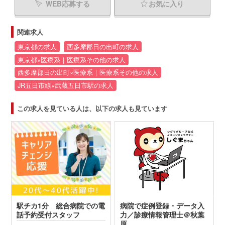
WEB応募する
お気に入り
関連求人
東京都の求人
西多摩郡日の出町の求人
東京都×医療系｜医療系その他の求人
西多摩郡日の出町×医療系｜医療系その他の求人
JR五日市線×武蔵五日市駅の求人
この求人を見ている人は、以下の求人も見ています
駅チカ1分 総合病院での電
病院で症例登録・データ入
話予約受付スタッフ
力／診療情報管理士＠秋葉
原