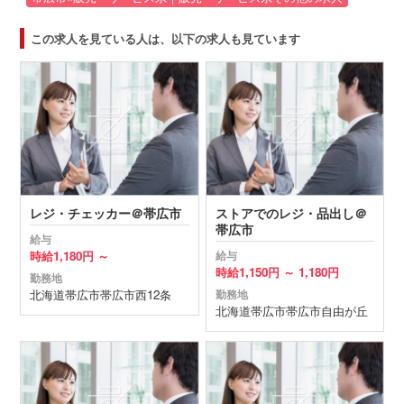
この求人を見ている人は、以下の求人も見ています
レジ・チェッカー＠帯広市
ストアでのレジ・品出し＠
帯広市
給与
時給
1,180円 ～
給与
時給
1,150円 ～
1,180円
勤務地
北海道
帯広市
帯広市西12条
勤務地
北海道
帯広市
帯広市自由が丘