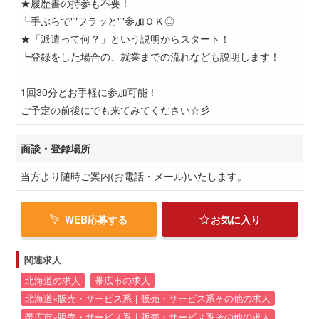
★履歴書の持参も不要！
┗手ぶらで""フラッと""参加ＯＫ◎
★「派遣って何？」という説明からスタート！
┗登録をした場合の、就業までの流れなども説明します！
1回30分とお手軽に参加可能！
ご予定の前後にでも来てみてください☆彡
面談・登録場所
当方より随時ご案内(お電話・メール)いたします。
WEB応募する
お気に入り
関連求人
北海道の求人
帯広市の求人
北海道×販売・サービス系｜販売・サービス系その他の求人
帯広市×販売・サービス系｜販売・サービス系その他の求人