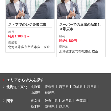
ストアでのレジ＠帯広市
スーパーでの豆腐の品出し
＠帯広市
給与
時給
1,180円 ～
給与
時給
1,180円 ～
勤務地
北海道
帯広市
帯広市自由が丘
勤務地
北海道
帯広市
帯広市西12条
エリアから求人を探す
北海道・東北
北海道
青森県
岩手県
宮城県
秋田県
山形県
福島県
関東
東京都
神奈川県
埼玉県
千葉県
栃木県
茨城県
群馬県