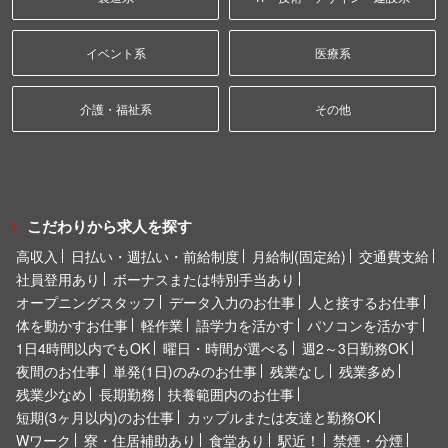
イベント系
医療系
介護・福祉系
その他
こだわりから求人を探す
高収入
日払い・週払い・前給制度
月給制(固定給)
交通費支給
社員登用あり
ボーナスまたは特別手当あり
オープニングスタッフ
データ入力のお仕事
人と接するお仕事
体を動かすお仕事
軽作業
語学力を活かす
パソコンを活かす
1日4時間以内でもOK
曜日・時間が選べる
週2～3日勤務OK
夜間のお仕事
単発(1日)のみのお仕事
残業なし
残業多め
残業少なめ
長期勤務
扶養範囲内のお仕事
短期(3ヶ月以内)のお仕事
カップルまたは友達と勤務OK
Wワーク
寮・住居補助あり
食堂あり
駅近！
禁煙・分煙