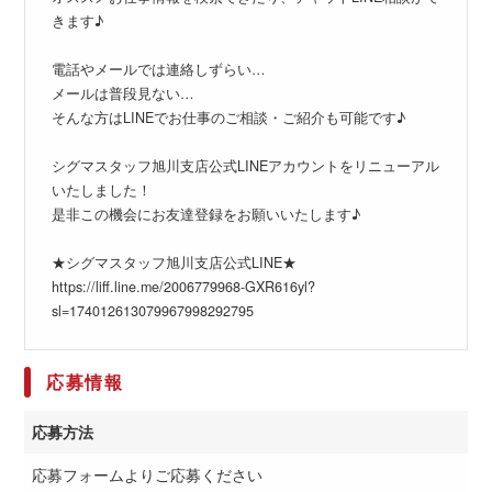
きます♪
電話やメールでは連絡しずらい…
メールは普段見ない…
そんな方はLINEでお仕事のご相談・ご紹介も可能です♪
シグマスタッフ旭川支店公式LINEアカウントをリニューアル
いたしました！
是非この機会にお友達登録をお願いいたします♪
★シグマスタッフ旭川支店公式LINE★
https://liff.line.me/2006779968-GXR616yl?
sl=174012613079967998292795
応募情報
応募方法
応募フォームよりご応募ください