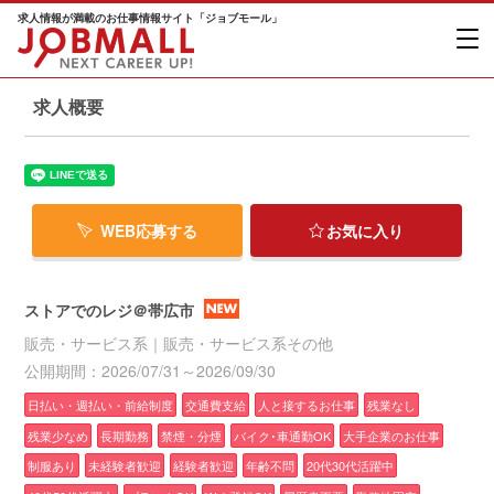
求人情報が満載のお仕事情報サイト「ジョブモール」
求人概要
WEB応募する
お気に入り
ストアでのレジ＠帯広市
販売・サービス系｜販売・サービス系その他
公開期間：2026/07/31～2026/09/30
日払い・週払い・前給制度
交通費支給
人と接するお仕事
残業なし
残業少なめ
長期勤務
禁煙・分煙
バイク･車通勤OK
大手企業のお仕事
制服あり
未経験者歓迎
経験者歓迎
年齢不問
20代30代活躍中