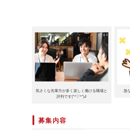
気さくな先輩方が多く楽しく働ける職場と
急
評判です(*^▽^*)♪
募集内容