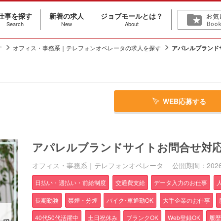
仕事を探す
新着の求人
ジョブモールとは？
Search
New
About
す
オフィス・事務系｜テレフォンオペレータの求人を探す
アパレルブランド
WEB応募する
アパレルブランドサイトお問合せ対
オフィス・事務系｜テレフォンオペレータ
公開期間：2026/0
日払い・週払い・前給制度
交通費支給
データ入力のお仕事
長期勤務
禁煙・分煙
バイク･車通勤OK
大手企業のお仕事
40代50代活躍中
土日祝休み
ブランクOK
Web登録OK
履歴