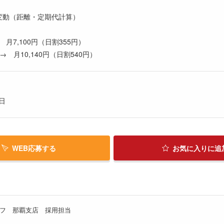
変動（距離・定期代計算）
 月7,100円（日割355円）
 月10,140円（日割540円）
日
WEB応募する
お気に入り
に追
フ 那覇支店 採用担当