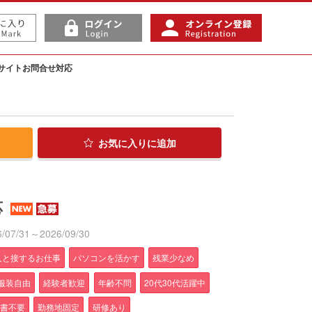
サイトお問合せ対応
お気に入り
に追加
応
7/31～2026/09/30
人と接するお仕事
パソコンを活かす
残業少なめ
服装自由
経験者歓迎
年齢不問
20代30代活躍中
書不要
勤務地固定
研修あり