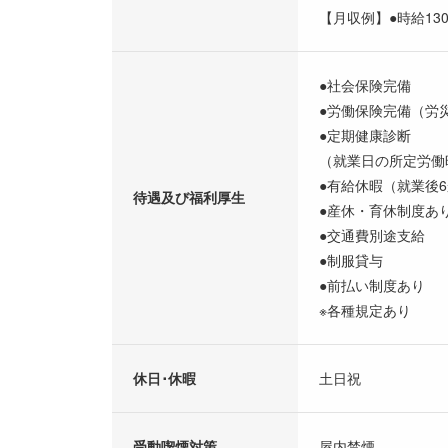
【月収例】●時給130
●社会保険完備
●労働保険完備（労
●定期健康診断
（就業日の所定労働
●有給休暇（就業後
待遇及び福利厚生
●産休・育休制度あ
●交通費別途支給
●制服貸与
●前払い制度あり
※各種規定あり
休日･休暇
土日祝
受動喫煙対策
屋内禁煙