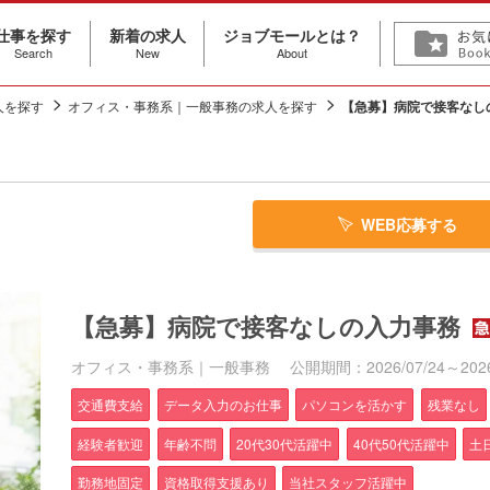
仕事を探す
新着の求人
ジョブモールとは？
Search
New
About
人を探す
オフィス・事務系｜一般事務の求人を探す
【急募】病院で接客なし
WEB応募する
【急募】病院で接客なしの入力事務
オフィス・事務系｜一般事務
公開期間：2026/07/24～2026
交通費支給
データ入力のお仕事
パソコンを活かす
残業なし
経験者歓迎
年齢不問
20代30代活躍中
40代50代活躍中
土
勤務地固定
資格取得支援あり
当社スタッフ活躍中