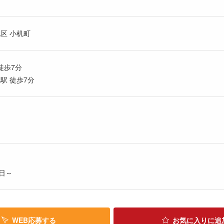
区 小机町
徒歩7分
駅 徒歩7分
日～
WEB応募する
お気に入り
に追