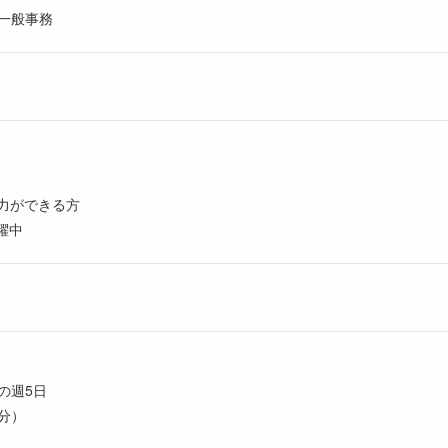
一般事務
入力ができる方
躍中
の週5日
5分）