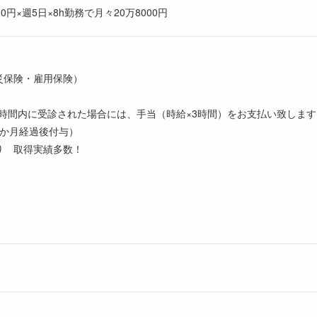
0円×週5日×8h勤務で月々20万8000円
災保険・雇用保険）
時間内に受診された場合には、手当（時給×3時間）をお支払い致します
6か月経過後付与）
り 取得実績多数！