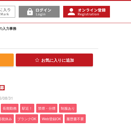
の入力事務
お気に入り
に追加
/08/31
長期勤務
駅近！
禁煙・分煙
制服あり
日祝休み
ブランクOK
Web登録OK
履歴書不要