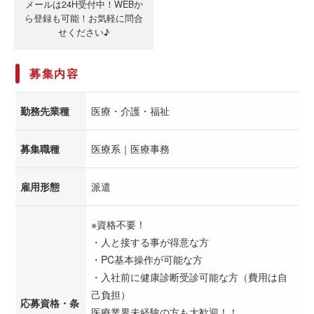
メールは24H受付中！WEBか
ら登録も可能！お気軽に問合
せください♪
募集内容
勤務先業種
医療・介護・福祉
募集職種
医療系｜医療事務
雇用形態
派遣
※資格不要！
・人と接する事が得意な方
・PC基本操作が可能な方
・入社前に健康診断受診可能な方（費用は自
己負担）
応募資格・条
医療業界未経験の方も大歓迎！！