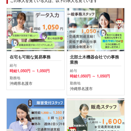
この求人を見ている人は、以下の求人も見ています
在宅も可能な貿易事務
北部土木機器会社での事務
業務
給与
時給
1,050円 ～
1,050円
給与
時給
1,050円 ～
1,050円
勤務地
沖縄県
名護市
勤務地
沖縄県
名護市