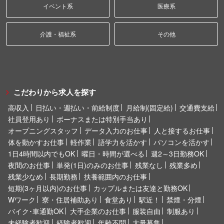
イベント系
医療系
介護・福祉系
その他
こだわりから求人を探す
高収入
日払い・週払い・前給制度
月給制(固定給)
交通費支給
社員登用あり
ボーナスまたは特別手当あり
オープニングスタッフ
データ入力のお仕事
人と接するお仕事
体を動かすお仕事
軽作業
語学力を活かす
パソコンを活かす
1日4時間以内でもOK
曜日・時間が選べる
週2～3日勤務OK
夜間のお仕事
単発(1日)のみのお仕事
残業なし
残業多め
残業少なめ
長期勤務
扶養範囲内のお仕事
短期(3ヶ月以内)のお仕事
カップルまたは友達と勤務OK
Wワーク
寮・住居補助あり
食堂あり
駅近！
禁煙・分煙
バイク･車通勤OK
大手企業のお仕事
服装自由
制服あり
未経験者歓迎
経験者歓迎
年齢不問
大量募集