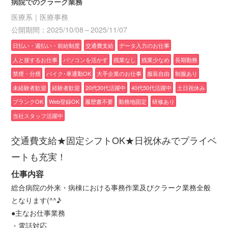
病院でのクラーク業務
医療系｜医療事務
公開期間：2025/10/08～2025/11/07
日払い・週払い・前給制度
交通費支給
データ入力のお仕事
人と接するお仕事
パソコンを活かす
残業なし
残業少なめ
長期勤務
禁煙・分煙
バイク･車通勤OK
大手企業のお仕事
服装自由
制服あり
未経験者歓迎
経験者歓迎
20代30代活躍中
40代50代活躍中
土日祝休み
ブランクOK
Web登録OK
履歴書不要
勤務地固定
研修あり
当社スタッフ活躍中
交通費支給★固定シフトOK★日祝休みでプライベ
ートも充実！
仕事内容
総合病院の外来・病棟における事務作業及びクラーク業務全般
となります(^^♪
●主なお仕事業務
・電話対応