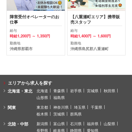
障害受付オペレーターのお
【八重瀬町エリア】携帯販
仕事
売スタッフ
給与
給与
時給
1,200円 ～
1,350円
時給
1,400円 ～
1,600円
勤務地
勤務地
沖縄県
那覇市
沖縄県
島尻郡八重瀬町
エリアから求人を探す
北海道・東北
北海道
青森県
岩手県
宮城県
秋田県
山形県
福島県
関東
東京都
神奈川県
埼玉県
千葉県
栃木県
茨城県
群馬県
北陸・中部
新潟県
富山県
石川県
福井県
山梨県
長野県
岐阜県
静岡県
愛知県