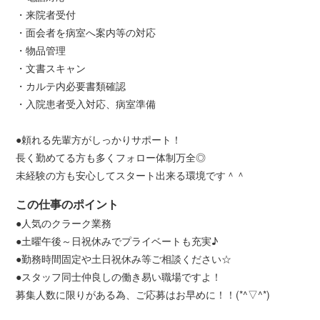
・来院者受付
・面会者を病室へ案内等の対応
・物品管理
・文書スキャン
・カルテ内必要書類確認
・入院患者受入対応、病室準備
●頼れる先輩方がしっかりサポート！
長く勤めてる方も多くフォロー体制万全◎
未経験の方も安心してスタート出来る環境です＾＾
この仕事のポイント
●人気のクラーク業務
●土曜午後～日祝休みでプライベートも充実♪
●勤務時間固定や土日祝休み等ご相談ください☆
●スタッフ同士仲良しの働き易い職場ですよ！
募集人数に限りがある為、ご応募はお早めに！！(*^▽^*)