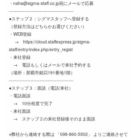
・naha@sigma-staff.co.jp宛にメールで応募
------------------------------------------
●ステップ２：シグマスタッフへ登録する
（登録方法はどちらかお選びください）
・WEB登録
→ https://cloud.staffexpress.jp/sigma-
staff/entry/index.php/entry_regist
・来社登録
→ 電話もしくはメールで来社予約する
（場所：那覇市銘苅191番地1階）
------------------------------------------
●ステップ３：面談（電話/来社）
・電話面談
→ 10分程度で完了
・来社面談
→ ステップ２の来社登録後そのまま面談
※弊社から連絡する際は 「098-860-5502」 よりご連絡させて