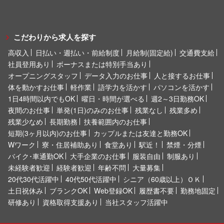
こだわりから求人を探す
高収入
日払い・週払い・前給制度
月給制(固定給)
交通費支給
社員登用あり
ボーナスまたは特別手当あり
オープニングスタッフ
データ入力のお仕事
人と接するお仕事
体を動かすお仕事
軽作業
語学力を活かす
パソコンを活かす
1日4時間以内でもOK
曜日・時間が選べる
週2～3日勤務OK
夜間のお仕事
単発(1日)のみのお仕事
残業なし
残業多め
残業少なめ
長期勤務
扶養範囲内のお仕事
短期(3ヶ月以内)のお仕事
カップルまたは友達と勤務OK
Wワーク
寮・住居補助あり
食堂あり
駅近！
禁煙・分煙
バイク･車通勤OK
大手企業のお仕事
服装自由
制服あり
未経験者歓迎
経験者歓迎
年齢不問
大量募集
20代30代活躍中
40代50代活躍中
シニア（60歳以上）ＯＫ
土日祝休み
ブランクOK
Web登録OK
履歴書不要
勤務地固定
研修あり
資格取得支援あり
当社スタッフ活躍中