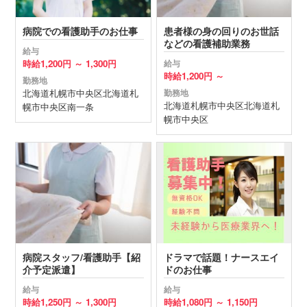
病院での看護助手のお仕事
患者様の身の回りのお世話
などの看護補助業務
給与
時給
1,200円 ～
1,300円
給与
時給
1,200円 ～
勤務地
北海道
札幌市中央区
北海道札
勤務地
北海道
札幌市中央区
北海道札
幌市中央区南一条
幌市中央区
病院スタッフ/看護助手【紹
ドラマで話題！ナースエイ
介予定派遣】
ドのお仕事
給与
給与
時給
1,250円 ～
1,300円
時給
1,080円 ～
1,150円