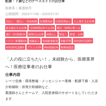
配膳・下膳などのナースエイドのお仕事
医療系｜看護助手
公開期間：2024/11/06～2025/01/31
日払い・週払い・前給制度
交通費支給
社員登用あり
人と接するお仕事
体を動かすお仕事
1日4時間以内でもOK
曜日・時間が選べる
週2～3日勤務OK
夜間のお仕事
残業なし
駅近！
禁煙・分煙
バイク･車通勤OK
制服あり
未経験者歓迎
年齢不問
20代30代活躍中
40代50代活躍中
ブランクOK
Web登録OK
勤務地固定
「人の役に立ちたい！」未経験から、医療業界
へ！医療従事者のお仕事
仕事内容
シーツ交換・環境整備・メッセンジャー業務・配膳下膳・入浴
介助補助・排泄介助補助など、
看護師さんとチームで、入院患者様のサポートをしていただき
ます