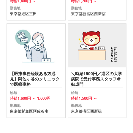
時給
1,400円 ～
時給
1,700円 ～
勤務地
勤務地
東京都
港区
三田
東京都
新宿区
西新宿
【医療事務経験ある方必
＼時給1500円／港区の大学
見】阿佐ヶ谷のクリニック
病院で受付事務スタッフ＠
で医療事務
御成門
給与
給与
時給
1,600円 ～
1,600円
時給
1,500円 ～
勤務地
勤務地
東京都
杉並区
阿佐谷南
東京都
港区
西新橋