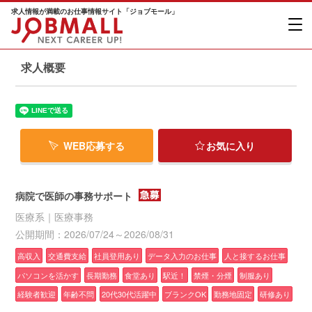
求人情報が満載のお仕事情報サイト「ジョブモール」
求人概要
WEB応募する
お気に入り
病院で医師の事務サポート
医療系｜医療事務
公開期間：2026/07/24～2026/08/31
高収入
交通費支給
社員登用あり
データ入力のお仕事
人と接するお仕事
パソコンを活かす
長期勤務
食堂あり
駅近！
禁煙・分煙
制服あり
経験者歓迎
年齢不問
20代30代活躍中
ブランクOK
勤務地固定
研修あり