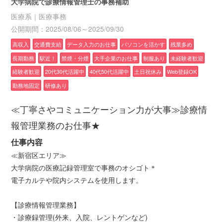
大学病院で診療情報管理士の事務補助
医療系｜医療事務
公開期間：2025/08/06～2025/09/30
高収入
交通費支給
データ入力のお仕事
パソコンを活かす
残業多め
長期勤務
駅近！
禁煙・分煙
大手企業のお仕事
制服あり
未経験者歓迎
経験者歓迎
20代30代活躍中
40代50代活躍中
土日祝休み
Web登録OK
勤務地固定
研修あり
≪丁寧さやコミュニケーション力が大事≫診療情
報管理業務のお仕事★
仕事内容
≪新宿区エリア≫
大学病院の医療記録管理室で事務のオシゴト＊
電子カルテや院内システムを使用します。
【診療情報管理業務】
・診療録管理(外来、入院、レントゲンなど)