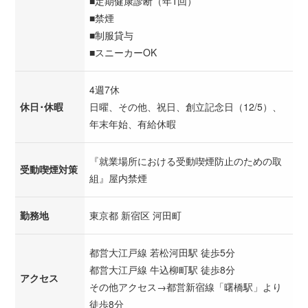
■定期健康診断（年1回）
■禁煙
■制服貸与
■スニーカーOK
4週7休
休日･休暇
日曜、その他、祝日、創立記念日（12/5）、
年末年始、有給休暇
『就業場所における受動喫煙防止のための取
受動喫煙対策
組』屋内禁煙
勤務地
東京都 新宿区 河田町
都営大江戸線 若松河田駅 徒歩5分
都営大江戸線 牛込柳町駅 徒歩8分
アクセス
その他アクセス→都営新宿線「曙橋駅」より
徒歩8分