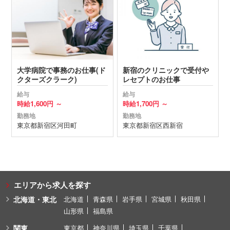
大学病院で事務のお仕事(ド
新宿のクリニックで受付や
クターズクラーク)
レセプトのお仕事
給与
給与
時給
1,600円 ～
時給
1,700円 ～
勤務地
勤務地
東京都
新宿区
河田町
東京都
新宿区
西新宿
エリアから求人を探す
北海道・東北
北海道
青森県
岩手県
宮城県
秋田県
山形県
福島県
関東
東京都
神奈川県
埼玉県
千葉県