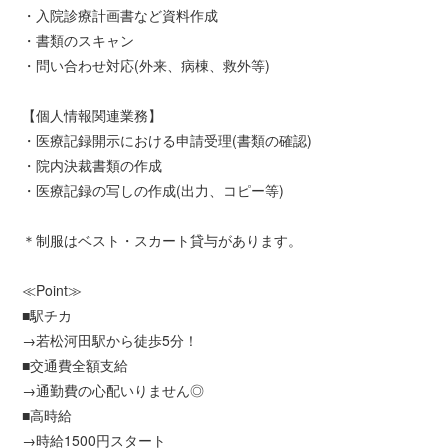
・入院診療計画書など資料作成
・書類のスキャン
・問い合わせ対応(外来、病棟、救外等)
【個人情報関連業務】
・医療記録開示における申請受理(書類の確認)
・院内決裁書類の作成
・医療記録の写しの作成(出力、コピー等)
＊制服はベスト・スカート貸与があります。
≪Point≫
■駅チカ
→若松河田駅から徒歩5分！
■交通費全額支給
→通勤費の心配いりません◎
■高時給
→時給1500円スタート