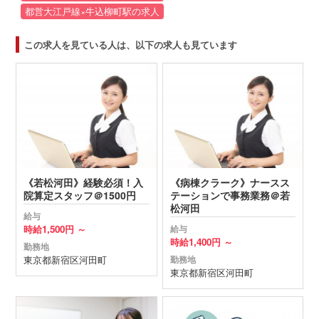
都営大江戸線×牛込柳町駅の求人
この求人を見ている人は、以下の求人も見ています
《若松河田》経験必須！入
《病棟クラーク》ナースス
院算定スタッフ＠1500円
テーションで事務業務＠若
松河田
給与
時給
1,500円 ～
給与
時給
1,400円 ～
勤務地
東京都
新宿区
河田町
勤務地
東京都
新宿区
河田町