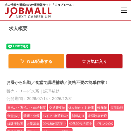
求人情報が満載のお仕事情報サイト「ジョブモール」
求人概要
WEB応募する
お気に入り
お昼から出勤／食堂で調理補助／資格不要の簡単作業！
販売・サービス系｜調理補助
公開期間：2026/07/14～2026/12/31
日払い・週払い・前給制度
交通費支給
体を動かすお仕事
軽作業
長期勤務
食堂あり
禁煙・分煙
バイク･車通勤OK
制服あり
未経験者歓迎
経験者歓迎
大量募集
20代30代活躍中
40代50代活躍中
ブランクOK