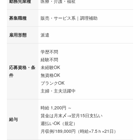
勤務先業種
医療・介護・福祉
募集職種
販売・サービス系｜調理補助
雇用形態
派遣
学歴不問
経験不問
応募資格・条
未経験OK
件
無資格OK
ブランクOK
主婦・主夫活躍中
時給 1,200円 ～
賃金は月末〆→翌月15日支払い
給与
週払いOK（規定）
月収例/189,000円（時給×7.5ｈ×21日）