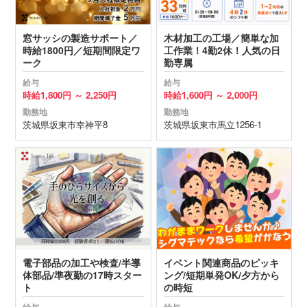
窓サッシの製造サポート／
木材加工の工場／簡単な加
時給1800円／短期間限定ワ
工作業！4勤2休！人気の日
ーク
勤専属
給与
給与
時給
1,800円 ～
2,250円
時給
1,600円 ～
2,000円
勤務地
勤務地
茨城県
坂東市
幸神平8
茨城県
坂東市
馬立1256-1
電子部品の加工や検査/半導
イベント関連商品のピッキ
体部品/準夜勤の17時スター
ング/短期単発OK/夕方から
ト
の時短