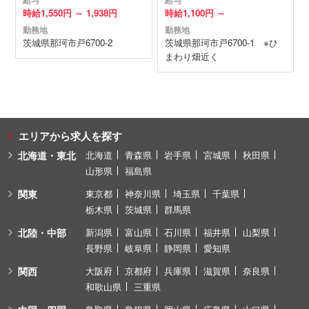
給与
給与
時給
1,550円 ～
1,938円
時給
1,100円 ～
勤務地
勤務地
茨城県
那珂市
戸6700-2
茨城県
那珂市
戸6700-1 ※ひ
まわり畑近く
エリアから求人を探す
北海道・東北
北海道
青森県
岩手県
宮城県
秋田県
山形県
福島県
関東
東京都
神奈川県
埼玉県
千葉県
栃木県
茨城県
群馬県
北陸・中部
新潟県
富山県
石川県
福井県
山梨県
長野県
岐阜県
静岡県
愛知県
関西
大阪府
京都府
兵庫県
滋賀県
奈良県
和歌山県
三重県