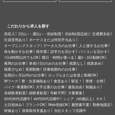
こだわりから求人を探す
高収入
日払い・週払い・前給制度
月給制(固定給)
交通費支給
社員登用あり
ボーナスまたは特別手当あり
オープニングスタッフ
データ入力のお仕事
人と接するお仕事
体を動かすお仕事
軽作業
語学力を活かす
パソコンを活かす
1日4時間以内でもOK
曜日・時間が選べる
週2～3日勤務OK
夜間のお仕事
単発(1日)のみのお仕事
残業なし
残業多め
残業少なめ
長期勤務
扶養範囲内のお仕事
短期(3ヶ月以内)のお仕事
カップルまたは友達と勤務OK
Wワーク
寮・住居補助あり
食堂あり
駅近！
禁煙・分煙
バイク･車通勤OK
大手企業のお仕事
服装自由
制服あり
未経験者歓迎
経験者歓迎
年齢不問
大量募集
20代30代活躍中
40代50代活躍中
シニア（60歳以上）ＯＫ
土日祝休み
ブランクOK
Web登録OK
履歴書不要
勤務地固定
研修あり
資格取得支援あり
当社スタッフ活躍中