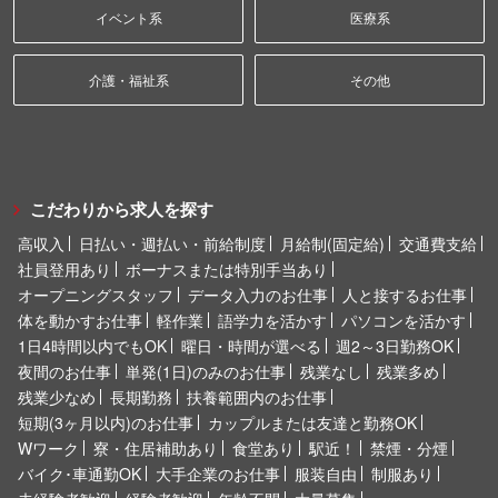
イベント系
医療系
介護・福祉系
その他
こだわりから求人を探す
高収入
日払い・週払い・前給制度
月給制(固定給)
交通費支給
社員登用あり
ボーナスまたは特別手当あり
オープニングスタッフ
データ入力のお仕事
人と接するお仕事
体を動かすお仕事
軽作業
語学力を活かす
パソコンを活かす
1日4時間以内でもOK
曜日・時間が選べる
週2～3日勤務OK
夜間のお仕事
単発(1日)のみのお仕事
残業なし
残業多め
残業少なめ
長期勤務
扶養範囲内のお仕事
短期(3ヶ月以内)のお仕事
カップルまたは友達と勤務OK
Wワーク
寮・住居補助あり
食堂あり
駅近！
禁煙・分煙
バイク･車通勤OK
大手企業のお仕事
服装自由
制服あり