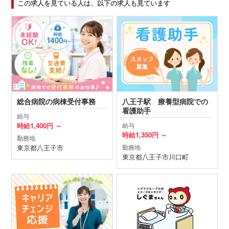
この求人を見ている人は、以下の求人も見ています
総合病院の病棟受付事務
八王子駅 療養型病院での
看護助手
給与
時給
1,400円 ～
給与
時給
1,350円 ～
勤務地
東京都
八王子市
勤務地
東京都
八王子市
川口町