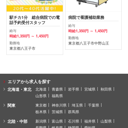
駅チカ1分 総合病院での電
病院で看護補助業務
話予約受付スタッフ
給与
時給
1,350円 ～
1,450円
給与
時給
1,350円 ～
1,450円
勤務地
東京都
八王子市
中野山王
勤務地
東京都
八王子市
エリアから求人を探す
北海道・東北
北海道
青森県
岩手県
宮城県
秋田県
山形県
福島県
関東
東京都
神奈川県
埼玉県
千葉県
栃木県
茨城県
群馬県
北陸・中部
新潟県
富山県
石川県
福井県
山梨県
長野県
岐阜県
静岡県
愛知県