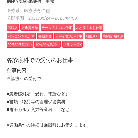
病院での外来受付 事務
医療系｜医療系その他
公開期間：2025/03/24～2025/04/30
高収入
交通費支給
データ入力のお仕事
人と接するお仕事
パソコンを活かす
長期勤務
大手企業のお仕事
制服あり
未経験者歓迎
20代30代活躍中
40代50代活躍中
ブランクOK
各診療科での受付のお仕事！
仕事内容
各診療科の受付で
■患者様対応（受付、電話など）
■書類・物品等の管理保管業務
■電子カルテ入力等業務 など
※労働条件の詳細は面談時にお伝えします。