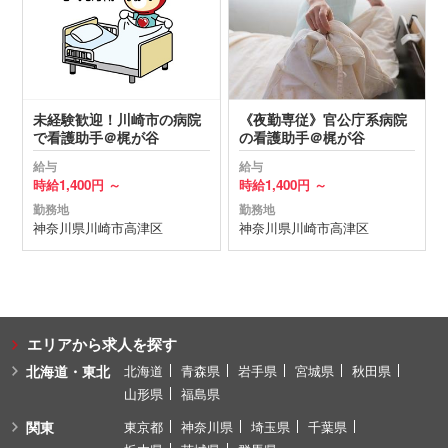
未経験歓迎！川崎市の病院
《夜勤専従》官公庁系病院
で看護助手＠梶が谷
の看護助手＠梶が谷
給与
給与
時給
1,400円 ～
時給
1,400円 ～
勤務地
勤務地
神奈川県
川崎市高津区
神奈川県
川崎市高津区
エリアから求人を探す
北海道・東北
北海道
青森県
岩手県
宮城県
秋田県
山形県
福島県
関東
東京都
神奈川県
埼玉県
千葉県