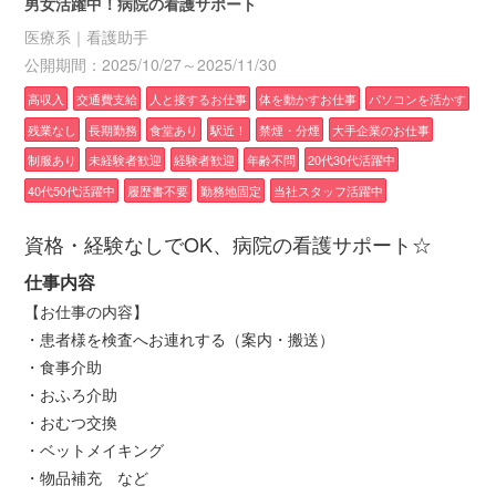
男女活躍中！病院の看護サポート
医療系｜看護助手
公開期間：2025/10/27～2025/11/30
高収入
交通費支給
人と接するお仕事
体を動かすお仕事
パソコンを活かす
残業なし
長期勤務
食堂あり
駅近！
禁煙・分煙
大手企業のお仕事
制服あり
未経験者歓迎
経験者歓迎
年齢不問
20代30代活躍中
40代50代活躍中
履歴書不要
勤務地固定
当社スタッフ活躍中
資格・経験なしでOK、病院の看護サポート☆
仕事内容
【お仕事の内容】
・患者様を検査へお連れする（案内・搬送）
・食事介助
・おふろ介助
・おむつ交換
・ベットメイキング
・物品補充 など