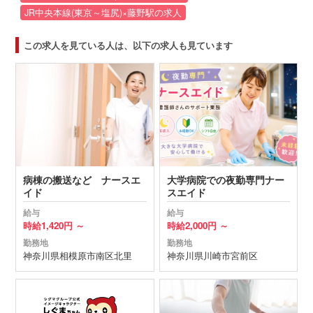
JR中央本線(東京～塩尻)×藤野駅の求人
この求人を見ている人は、以下の求人も見ています
病棟の搬送など ナースエ
大学病院での夜勤専門ナー
イド
スエイド
給与
給与
時給
1,420円 ～
時給
2,000円 ～
勤務地
勤務地
神奈川県
相模原市南区
北里
神奈川県
川崎市宮前区