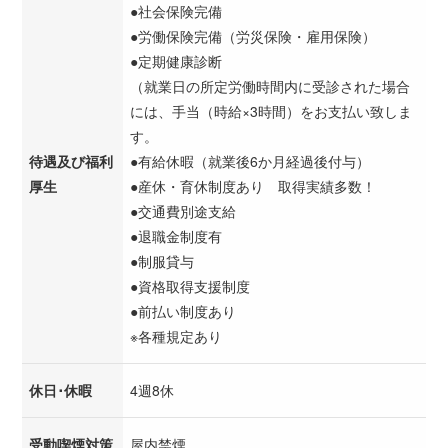
●社会保険完備
●労働保険完備（労災保険・雇用保険）
●定期健康診断
（就業日の所定労働時間内に受診された場合
には、手当（時給×3時間）をお支払い致しま
す。
待遇及び福利
●有給休暇（就業後6か月経過後付与）
厚生
●産休・育休制度あり 取得実績多数！
●交通費別途支給
●退職金制度有
●制服貸与
●資格取得支援制度
●前払い制度あり
※各種規定あり
休日･休暇
4週8休
受動喫煙対策
屋内禁煙