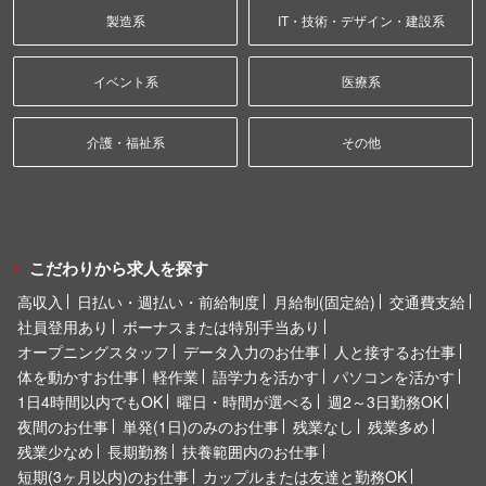
製造系
IT・技術・デザイン・建設系
イベント系
医療系
介護・福祉系
その他
こだわりから求人を探す
高収入
日払い・週払い・前給制度
月給制(固定給)
交通費支給
社員登用あり
ボーナスまたは特別手当あり
オープニングスタッフ
データ入力のお仕事
人と接するお仕事
体を動かすお仕事
軽作業
語学力を活かす
パソコンを活かす
1日4時間以内でもOK
曜日・時間が選べる
週2～3日勤務OK
夜間のお仕事
単発(1日)のみのお仕事
残業なし
残業多め
残業少なめ
長期勤務
扶養範囲内のお仕事
短期(3ヶ月以内)のお仕事
カップルまたは友達と勤務OK