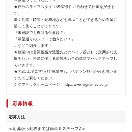
★自分のライフスタイル/希望条件に合わせて仕事を探せま
す。
働く期間・時間・勤務地などを選ぶことができるため希望に
沿って働くことができます。
『未経験でも稼げる仕事は？』
『希望通りのシフトで働きたい！』
…などご紹介します！
★就業中は営業担当が派遣先とのパイプ役として定期的な支
援を行い、快適に働ける環境を万全の体制でバックアップし
ていきます。
★面談/工場見学/入社/就業中も…ベテラン担当が付き添いま
すのでご安心ください。
シグマテックホームページ http://www.sigma-tec.co.jp
応募情報
応募方法
≪応募から勤務までは簡単５ステップ♪≫