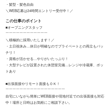
・髪型・髪色自由
＼WEB応募は24時間エントリー受付中！／
この仕事のポイント
■オープニングスタッフ
￣￣￣￣￣￣￣￣￣￣￣￣
＼積極的に採用いたします！／
・土日祝休み…休日が明確なのでプライベートとの両立もバッ
チリ！
・資格が活かせる…やりがいたっぷり！
・大型テレビが設置された休憩室完備…レンジや冷蔵庫、ポッ
トあり
■出張面接やリモート面接もＯＫ！
￣￣￣￣￣￣￣￣￣￣￣￣￣￣￣￣￣
自宅にいながら簡単にWEB面接や現地付近での出張面接も対応
中！場所と日時はお気軽にご相談下さい。