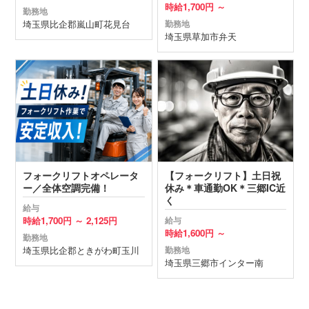
時給
1,700円 ～
勤務地
埼玉県
比企郡嵐山町
花見台
勤務地
埼玉県
草加市
弁天
フォークリフトオペレータ
【フォークリフト】土日祝
ー／全体空調完備！
休み＊車通勤OK＊三郷IC近
く
給与
時給
1,700円 ～
2,125円
給与
時給
1,600円 ～
勤務地
埼玉県
比企郡ときがわ町
玉川
勤務地
埼玉県
三郷市
インター南