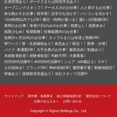
社員登用あり
ボーナスまたは特別手当あり
オープニングスタッフ
データ入力のお仕事
人と接するお仕事
体を動かすお仕事
軽作業
語学力を活かす
パソコンを活かす
1日4時間以内でもOK
曜日・時間が選べる
週2～3日勤務OK
夜間のお仕事
単発(1日)のみのお仕事
残業なし
残業多め
残業少なめ
長期勤務
扶養範囲内のお仕事
短期(3ヶ月以内)のお仕事
カップルまたは友達と勤務OK
Wワーク
寮・住居補助あり
食堂あり
駅近！
禁煙・分煙
バイク･車通勤OK
大手企業のお仕事
服装自由
制服あり
未経験者歓迎
経験者歓迎
年齢不問
大量募集
20代30代活躍中
40代50代活躍中
シニア（60歳以上）ＯＫ
土日祝休み
ブランクOK
Web登録OK
履歴書不要
勤務地固定
研修あり
資格取得支援あり
当社スタッフ活躍中
サイトマップ
著作権・免責事項
個人情報保護方針
運営会社について
企業のみなさまへ
お問い合わせ
Copyright ©
Sigma Holdings Co., Ltd.