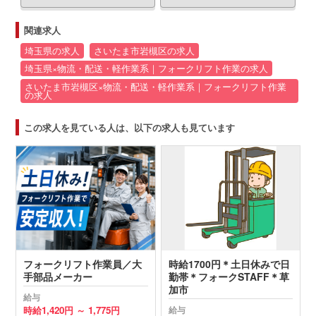
関連求人
埼玉県の求人
さいたま市岩槻区の求人
埼玉県×物流・配送・軽作業系｜フォークリフト作業の求人
さいたま市岩槻区×物流・配送・軽作業系｜フォークリフト作業
の求人
この求人を見ている人は、以下の求人も見ています
フォークリフト作業員／大
時給1700円＊土日休みで日
手部品メーカー
勤帯＊フォークSTAFF＊草
加市
給与
時給
1,420円 ～
1,775円
給与