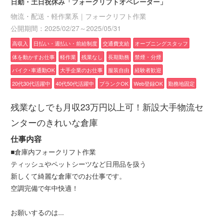
日勤・土日祝休み「フォークリフトオペレーター」
物流・配送・軽作業系｜フォークリフト作業
公開期間：2025/02/27～2025/05/31
高収入
日払い・週払い・前給制度
交通費支給
オープニングスタッフ
体を動かすお仕事
軽作業
残業なし
長期勤務
禁煙・分煙
バイク･車通勤OK
大手企業のお仕事
服装自由
経験者歓迎
20代30代活躍中
40代50代活躍中
ブランクOK
Web登録OK
勤務地固定
残業なしでも月収23万円以上可！新設大手物流セ
ンターのきれいな倉庫
仕事内容
■倉庫内フォークリフト作業
ティッシュやペットシーツなど日用品を扱う
新しくて綺麗な倉庫でのお仕事です。
空調完備で年中快適！
お願いするのは...