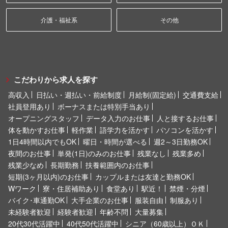
介護・福祉系
その他
こだわりから求人を探す
高収入
日払い・週払い・前給制度
月給制(固定給)
交通費支給
社員登用あり
ボーナスまたは特別手当あり
オープニングスタッフ
データ入力のお仕事
人と接するお仕事
体を動かすお仕事
軽作業
語学力を活かす
パソコンを活かす
1日4時間以内でもOK
曜日・時間が選べる
週2～3日勤務OK
夜間のお仕事
単発(1日)のみのお仕事
残業なし
残業多め
残業少なめ
長期勤務
扶養範囲内のお仕事
短期(3ヶ月以内)のお仕事
カップルまたは友達と勤務OK
Wワーク
寮・住居補助あり
食堂あり
駅近！
禁煙・分煙
バイク･車通勤OK
大手企業のお仕事
服装自由
制服あり
未経験者歓迎
経験者歓迎
年齢不問
大量募集
20代30代活躍中
40代50代活躍中
シニア（60歳以上）ＯＫ