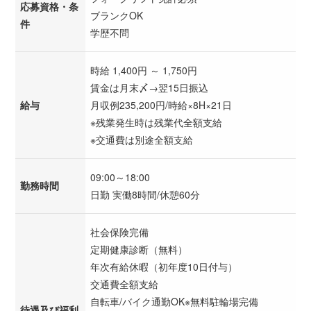
応募資格・条
ブランクOK
件
学歴不問
時給 1,400円 ～ 1,750円
賃金は月末〆→翌15日振込
給与
月収例235,200円/時給×8H×21日
※残業発生時は残業代全額支給
※交通費は別途全額支給
09:00～18:00
勤務時間
日勤 実働8時間/休憩60分
社会保険完備
定期健康診断（無料）
年次有給休暇（初年度10日付与）
交通費全額支給
自転車/バイク通勤OK※無料駐輪場完備
待遇及び福利