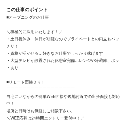
この仕事のポイント
■オープニングのお仕事！
￣￣￣￣￣￣￣￣￣￣￣￣
＼積極的に採用いたします！／
・土日祝休み…休日が明確なのでプライベートとの両立もバッ
チリ！
・資格が活かせる…好きなお仕事でしっかり稼げます
・大型テレビが設置された休憩室完備…レンジや冷蔵庫、ポッ
トあり
■リモート面接ＯＫ！
￣￣￣￣￣￣￣￣￣￣￣￣￣￣￣￣￣
自宅にいながらの簡単WEB面接や現地付近での出張面接も対応
中！
場所と日時はお気軽にご相談下さい。
＼WEB応募は24時間エントリー受付中！／