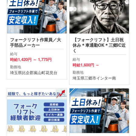
フォークリフト作業員／大
【フォークリフト】土日祝
手部品メーカー
休み＊車通勤OK＊三郷IC近
く
給与
時給
1,420円 ～
1,775円
給与
時給
1,600円 ～
勤務地
埼玉県
比企郡嵐山町
花見台
勤務地
埼玉県
三郷市
インター南