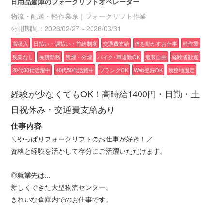
日用品倉庫のフォークリフトオペレーター
物流・配送・軽作業系｜フォークリフト作業
公開期間：2026/02/27～2026/03/31
高収入
日払い・週払い・前給制度
交通費支給
体を動かすお仕事
軽作業
残業なし
長期勤務
禁煙・分煙
バイク･車通勤OK
服装自由
経験者歓迎
20代30代活躍中
40代50代活躍中
ブランクOK
Web登録OK
勤務地固定
経験が少なくてもOK！高時給1400円・日勤・土
日祝休み・交通費支給あり
仕事内容
＼やっぱりフォークリフトのお仕事が好き！／
資格と経験を活かして存分にご活躍いただけます。
◎就業先は...
新しくできた大型物流センター。
きれいな倉庫内でのお仕事です。