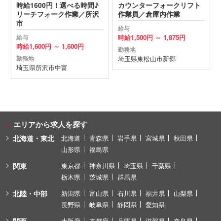
時給1600円！選べる時間♪
カウンターフォークリフト
リーチフォーク作業／所沢
作業員／倉庫内作業
市
給与
時給
1,500円 ～
1,875円
給与
時給
1,600円 ～
1,600円
勤務地
埼玉県
東松山市
新郷
勤務地
埼玉県
所沢市
中富
エリアから求人を探す
北海道・東北
北海道
青森県
岩手県
宮城県
秋田県
山形県
福島県
関東
東京都
神奈川県
埼玉県
千葉県
栃木県
茨城県
群馬県
北陸・中部
新潟県
富山県
石川県
福井県
山梨県
長野県
岐阜県
静岡県
愛知県
大阪府
京都府
兵庫県
滋賀県
奈良県