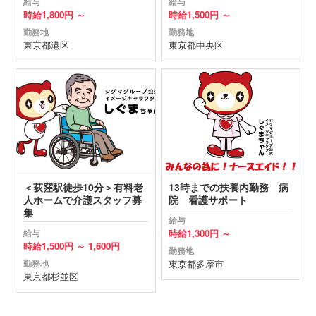
給与
給与
時給
1,800円 ～
時給
1,500円 ～
勤務地
勤務地
東京都
港区
東京都
中央区
＜荻窪駅徒歩10分＞有料老
13時までの扶養内勤務 病
人ホームで介護スタッフ募
院 看護サポート
集
給与
時給
1,300円 ～
給与
時給
1,500円 ～
1,600円
勤務地
東京都
多摩市
勤務地
東京都
杉並区