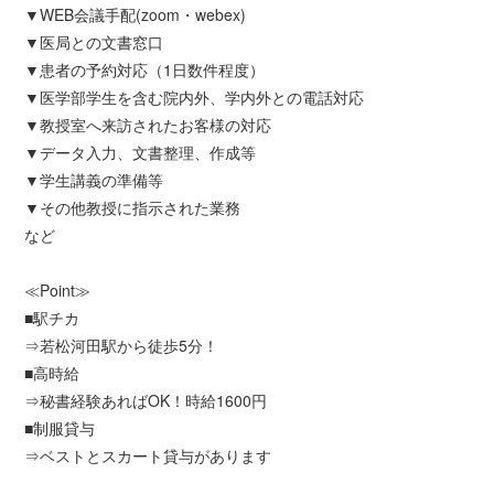
▼WEB会議手配(zoom・webex)
▼医局との文書窓口
▼患者の予約対応（1日数件程度）
▼医学部学生を含む院内外、学内外との電話対応
▼教授室へ来訪されたお客様の対応
▼データ入力、文書整理、作成等
▼学生講義の準備等
▼その他教授に指示された業務
など
≪Point≫
■駅チカ
⇒若松河田駅から徒歩5分！
■高時給
⇒秘書経験あればOK！時給1600円
■制服貸与
⇒ベストとスカート貸与があります