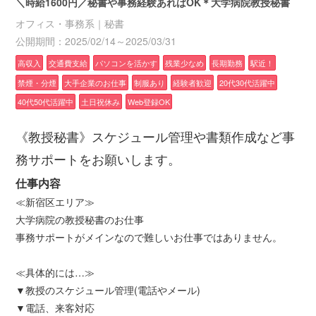
＼時給1600円／秘書や事務経験あればOK＊大学病院教授秘書
オフィス・事務系｜秘書
公開期間：2025/02/14～2025/03/31
高収入
交通費支給
パソコンを活かす
残業少なめ
長期勤務
駅近！
禁煙・分煙
大手企業のお仕事
制服あり
経験者歓迎
20代30代活躍中
40代50代活躍中
土日祝休み
Web登録OK
《教授秘書》スケジュール管理や書類作成など事
務サポートをお願いします。
仕事内容
≪新宿区エリア≫
大学病院の教授秘書のお仕事
事務サポートがメインなので難しいお仕事ではありません。
≪具体的には…≫
▼教授のスケジュール管理(電話やメール)
▼電話、来客対応