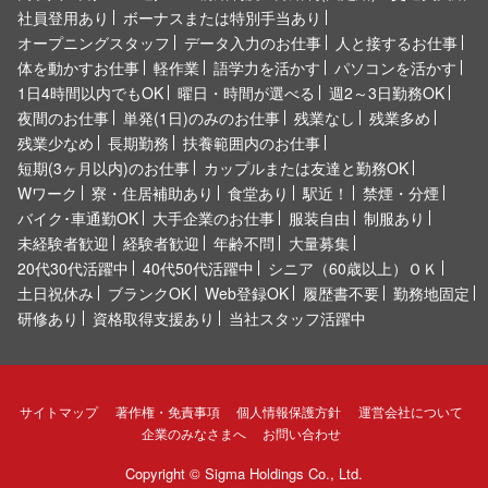
社員登用あり
ボーナスまたは特別手当あり
オープニングスタッフ
データ入力のお仕事
人と接するお仕事
体を動かすお仕事
軽作業
語学力を活かす
パソコンを活かす
1日4時間以内でもOK
曜日・時間が選べる
週2～3日勤務OK
夜間のお仕事
単発(1日)のみのお仕事
残業なし
残業多め
残業少なめ
長期勤務
扶養範囲内のお仕事
短期(3ヶ月以内)のお仕事
カップルまたは友達と勤務OK
Wワーク
寮・住居補助あり
食堂あり
駅近！
禁煙・分煙
バイク･車通勤OK
大手企業のお仕事
服装自由
制服あり
未経験者歓迎
経験者歓迎
年齢不問
大量募集
20代30代活躍中
40代50代活躍中
シニア（60歳以上）ＯＫ
土日祝休み
ブランクOK
Web登録OK
履歴書不要
勤務地固定
研修あり
資格取得支援あり
当社スタッフ活躍中
サイトマップ
著作権・免責事項
個人情報保護方針
運営会社について
企業のみなさまへ
お問い合わせ
Copyright ©
Sigma Holdings Co., Ltd.