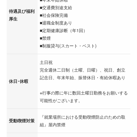
■交通費別途支給
待遇及び福利
■社会保険完備
厚生
■退職金制度あり
■定期健康診断（年1回）
■禁煙
■制服貸与(スカート・ベスト)
土日祝
完全週休二日制（土曜、日曜）、祝日、創立
記念日、年末年始、振替休日・有給休暇あり
休日･休暇
※行事の際に年に数回土曜日勤務をお願いする
可能性がございます。
『就業場所における受動喫煙防止のための取
受動喫煙対策
組』屋内禁煙