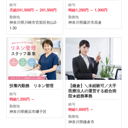
給与
給与
月給
241,500円 ～
241,500円
時給
1,250円 ～
1,300円
勤務地
勤務地
神奈川県
川崎市宮前区
初山2-
神奈川県
藤沢市
高倉
1-30
扶養内勤務 リネン管理
【鎌倉】＼未経験可／大手
医療法人の運営する総合病
給与
院★総務事務
時給
1,250円 ～
給与
勤務地
時給
1,600円 ～
神奈川県
横浜市磯子区
勤務地
神奈川県
鎌倉市