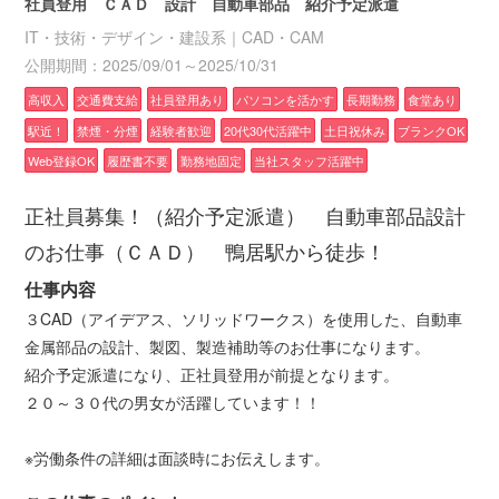
社員登用 ＣＡＤ 設計 自動車部品 紹介予定派遣
IT・技術・デザイン・建設系｜CAD・CAM
公開期間：2025/09/01～2025/10/31
高収入
交通費支給
社員登用あり
パソコンを活かす
長期勤務
食堂あり
駅近！
禁煙・分煙
経験者歓迎
20代30代活躍中
土日祝休み
ブランクOK
Web登録OK
履歴書不要
勤務地固定
当社スタッフ活躍中
正社員募集！（紹介予定派遣） 自動車部品設計
のお仕事（ＣＡＤ） 鴨居駅から徒歩！
仕事内容
３CAD（アイデアス、ソリッドワークス）を使用した、自動車
金属部品の設計、製図、製造補助等のお仕事になります。
紹介予定派遣になり、正社員登用が前提となります。
２０～３０代の男女が活躍しています！！
※労働条件の詳細は面談時にお伝えします。