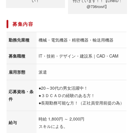
い！
付けています！！【LineID：
@736roxvf】
募集内容
勤務先業種
機械・電気機器・精密機器・輸送用機器
募集職種
IT・技術・デザイン・建設系｜CAD・CAM
雇用形態
派遣
●20～30代の男女活躍中！
応募資格・条
●３ＤＣＡＤの経験のある方！
件
●長期勤務可能な方！（正社員登用前提の為）
時給 1,800円 ～ 2,000円
給与
スキルによる。