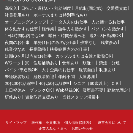
高収入
日払い・週払い・前給制度
月給制(固定給)
交通費支給
社員登用あり
ボーナスまたは特別手当あり
オープニングスタッフ
データ入力のお仕事
人と接するお仕事
体を動かすお仕事
軽作業
語学力を活かす
パソコンを活かす
1日4時間以内でもOK
曜日・時間が選べる
週2～3日勤務OK
夜間のお仕事
単発(1日)のみのお仕事
残業なし
残業多め
残業少なめ
長期勤務
扶養範囲内のお仕事
短期(3ヶ月以内)のお仕事
カップルまたは友達と勤務OK
Wワーク
寮・住居補助あり
食堂あり
駅近！
禁煙・分煙
バイク･車通勤OK
大手企業のお仕事
服装自由
制服あり
未経験者歓迎
経験者歓迎
年齢不問
大量募集
20代30代活躍中
40代50代活躍中
シニア（60歳以上）ＯＫ
土日祝休み
ブランクOK
Web登録OK
履歴書不要
勤務地固定
研修あり
資格取得支援あり
当社スタッフ活躍中
サイトマップ
著作権・免責事項
個人情報保護方針
運営会社について
企業のみなさまへ
お問い合わせ