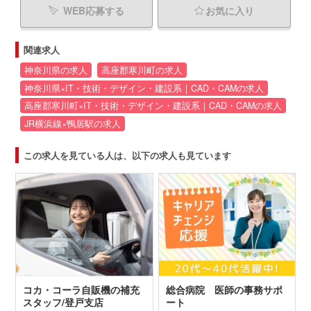
WEB応募する
お気に入り
関連求人
神奈川県の求人
高座郡寒川町の求人
神奈川県×IT・技術・デザイン・建設系｜CAD・CAMの求人
高座郡寒川町×IT・技術・デザイン・建設系｜CAD・CAMの求人
JR横浜線×鴨居駅の求人
この求人を見ている人は、以下の求人も見ています
コカ・コーラ自販機の補充
総合病院 医師の事務サポ
スタッフ/登戸支店
ート