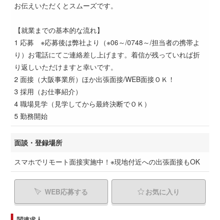
お伝えいただくとスムーズです。
【就業までの基本的な流れ】
1 応募 ※応募後は弊社より（※06～/0748～/担当者の携帯よ
り）お電話にてご連絡差し上げます。着信が残っていれば折
り返しいただけますと幸いです。
2 面接（大阪事業所）ほか出張面接/WEB面接ＯＫ！
3 採用（お仕事紹介）
4 職場見学（見学してから最終決断でＯＫ）
5 勤務開始
面談・登録場所
スマホでリモート面接実施中！※現地付近への出張面接もOK
WEB応募する
お気に入り
関連求人