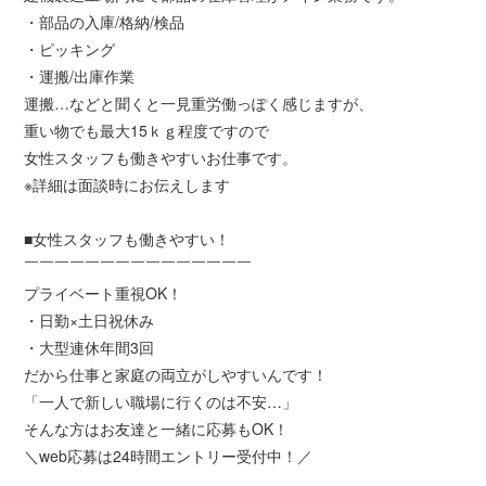
・部品の入庫/格納/検品
・ピッキング
・運搬/出庫作業
運搬…などと聞くと一見重労働っぽく感じますが、
重い物でも最大15ｋｇ程度ですので
女性スタッフも働きやすいお仕事です。
※詳細は面談時にお伝えします
■女性スタッフも働きやすい！
￣￣￣￣￣￣￣￣￣￣￣￣￣￣￣
プライベート重視OK！
・日勤×土日祝休み
・大型連休年間3回
だから仕事と家庭の両立がしやすいんです！
「一人で新しい職場に行くのは不安…」
そんな方はお友達と一緒に応募もOK！
＼web応募は24時間エントリー受付中！／