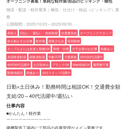
オープニング募集！単純な軽作業/部品のピッキング・梱包
物流・配送・軽作業系｜梱包・仕分け・検品（ピッキング）業
務
公開期間：2025/10/23～2025/09/30
高収入
日払い・週払い・前給制度
交通費支給
オープニングスタッフ
体を動かすお仕事
軽作業
残業少なめ
長期勤務
カップルまたは友達と勤務OK
禁煙・分煙
大手企業のお仕事
制服あり
未経験者歓迎
経験者歓迎
年齢不問
大量募集
20代30代活躍中
40代50代活躍中
土日祝休み
ブランクOK
Web登録OK
履歴書不要
勤務地固定
研修あり
当社スタッフ活躍中
日勤×土日休み！勤務時間は相談OK！交通費全額
支給/20～40代活躍中/週払い
仕事内容
■かんたん！軽作業
￣￣￣￣￣￣￣￣￣￣￣
建機製造工場内にて部品の在庫管理がメイン業務です。