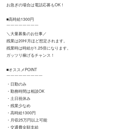
お急ぎの場合は電話応募もOK！
■高時給1300円
￣￣￣￣￣￣￣￣
＼大量募集のお仕事／
残業は20H/月ほど想定されます。
残業時は時給が1.25倍になります。
ガッツリ稼げるチャンス！
■オススメPOINT
￣￣￣￣￣￣￣￣￣
・日勤のみ
・勤務時間は相談OK
・土日祝休み
・残業少なめ
・高時給1300円
・月収25万円以上可能
・交通費全額支給