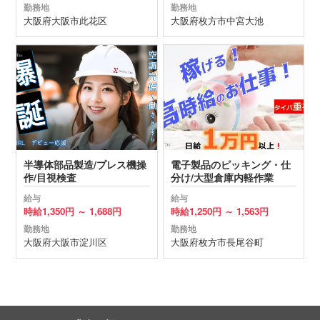
勤務地
勤務地
大阪府
大阪市此花区
大阪府
枚方市
中宮大池
半導体部品製造/プレス機操
電子製品のピッキング・仕
作/目視検査
分け/大型倉庫内軽作業
給与
給与
時給
1,350円 ～
1,688円
時給
1,250円 ～
1,563円
勤務地
勤務地
大阪府
大阪市淀川区
大阪府
枚方市
長尾谷町