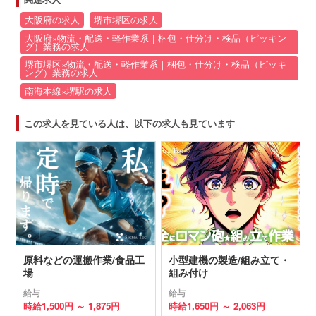
大阪府の求人
堺市堺区の求人
大阪府×物流・配送・軽作業系｜梱包・仕分け・検品（ピッキン
グ）業務の求人
堺市堺区×物流・配送・軽作業系｜梱包・仕分け・検品（ピッキ
ング）業務の求人
南海本線×堺駅の求人
この求人を見ている人は、以下の求人も見ています
原料などの運搬作業/食品工
小型建機の製造/組み立て・
場
組み付け
給与
給与
時給
1,500円 ～
1,875円
時給
1,650円 ～
2,063円