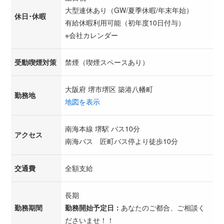
大型連休あり（GW/夏季休暇/年末年始）
休日･休暇
有給休暇利用可能（初年度10日付与）
※会社カレンダー
受動喫煙対策
禁煙（喫煙スペースあり）
大阪府 堺市堺区 築港八幡町
勤務地
地図を表示
南海本線 堺駅 バス10分
アクセス
南海バス 匠町バス停より徒歩10分
交通費
全額支給
長期
勤務期間
勤務開始予定日：
あなたのご都合、ご相談く
ださいませ！！