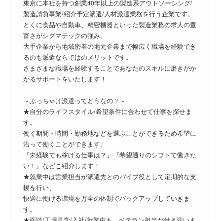
東京に本社を持つ創業40年以上の製造系アウトソーシング/
製造請負事業/紹介予定派遣/人材派遣業務を行う企業です。
とくに食品や自動車、精密機器といった製造業務の求人の豊
富さがシグマテックの強み。
大手企業から地域密着の地元企業まで幅広く職場を経験でき
るのも派遣ならではのメリットです。
さまざまな職場を経験することであなたのスキルに磨きがか
かるサポートをいたします！
～ぶっちゃけ派遣ってどうなの？～
★自分のライフスタイル/希望条件に合わせて仕事を探せま
す。
働く期間・時間・勤務地などを選ぶことができるため希望に
沿って働くことができます。
『未経験でも稼げる仕事は？』『希望通りのシフトで働きた
い！』などご紹介します！
★就業中は営業担当が派遣先とのパイプ役として定期的な支
援を行い、
快適に働ける環境を万全の体制でバックアップしていきま
す。
★面談/工場見学/入社/就業中も…ベテラン担当が付き添いま