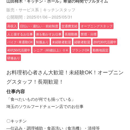
山田柿木「キッチン・ホール」希望の時間でフルタイム
販売・サービス系｜キッチンスタッフ
公開期間：2025/01/06～2025/05/31
高収入
日払い・週払い・前給制度
交通費支給
オープニングスタッフ
人と接するお仕事
体を動かすお仕事
長期勤務
禁煙・分煙
バイク･車通勤OK
制服あり
未経験者歓迎
経験者歓迎
20代30代活躍中
40代50代活躍中
シニア（60歳以上）ＯＫ
ブランクOK
勤務地固定
研修あり
お料理初心者さん大歓迎！未経験OK！オープニン
グスタッフ！長期歓迎！
仕事内容
「食べたいものが何でも揃っている」
埼玉のソウルフードチェーン店でのお仕事
〇キッチン
―仕込み・調理補助・食器洗い（食洗機）・清掃等