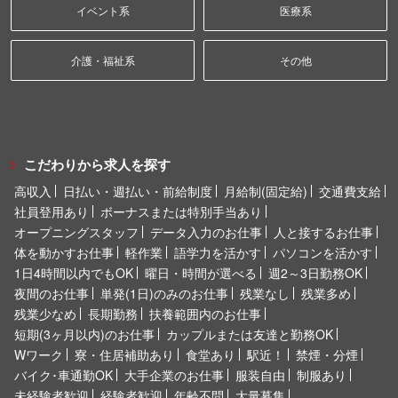
イベント系
医療系
介護・福祉系
その他
こだわりから求人を探す
高収入
日払い・週払い・前給制度
月給制(固定給)
交通費支給
社員登用あり
ボーナスまたは特別手当あり
オープニングスタッフ
データ入力のお仕事
人と接するお仕事
体を動かすお仕事
軽作業
語学力を活かす
パソコンを活かす
1日4時間以内でもOK
曜日・時間が選べる
週2～3日勤務OK
夜間のお仕事
単発(1日)のみのお仕事
残業なし
残業多め
残業少なめ
長期勤務
扶養範囲内のお仕事
短期(3ヶ月以内)のお仕事
カップルまたは友達と勤務OK
Wワーク
寮・住居補助あり
食堂あり
駅近！
禁煙・分煙
バイク･車通勤OK
大手企業のお仕事
服装自由
制服あり
未経験者歓迎
経験者歓迎
年齢不問
大量募集