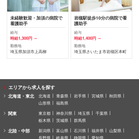
未経験歓迎・加須の病院で
岩槻駅徒歩10分の病院で看
看護助手
護助手
給与
給与
時給
1,300円 ～
時給
1,400円 ～
勤務地
勤務地
埼玉県
加須市
上高柳
埼玉県
さいたま市岩槻区
本町
エリアから求人を探す
北海道・東北
北海道
青森県
岩手県
宮城県
秋田県
山形県
福島県
関東
東京都
神奈川県
埼玉県
千葉県
栃木県
茨城県
群馬県
北陸・中部
新潟県
富山県
石川県
福井県
山梨県
長野県
岐阜県
静岡県
愛知県