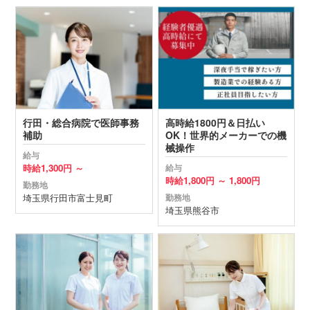
行田・総合病院で医師事務
高時給1800円＆日払い
補助
OK！世界的メーカーでの機
械操作
給与
時給
1,300円 ～
給与
時給
1,800円 ～
1,800円
勤務地
埼玉県
行田市
富士見町
勤務地
埼玉県
熊谷市