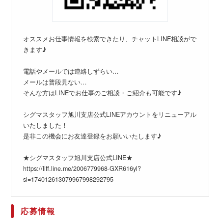
オススメお仕事情報を検索できたり、チャットLINE相談がで
きます♪
電話やメールでは連絡しずらい…
メールは普段見ない…
そんな方はLINEでお仕事のご相談・ご紹介も可能です♪
シグマスタッフ旭川支店公式LINEアカウントをリニューアル
いたしました！
是非この機会にお友達登録をお願いいたします♪
★シグマスタッフ旭川支店公式LINE★
https://liff.line.me/2006779968-GXR616yl?
sl=174012613079967998292795
応募情報