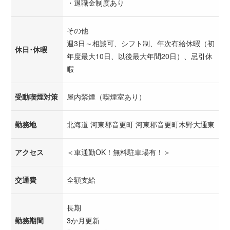
・退職金制度あり
その他
週3日～相談可、シフト制、年次有給休暇（初
休日･休暇
年度最大10日、以後最大年間20日）、忌引休
暇
受動喫煙対策
屋内禁煙（喫煙室あり）
勤務地
北海道 河東郡音更町 河東郡音更町木野大通東
アクセス
＜車通勤OK！無料駐車場有！＞
交通費
全額支給
長期
勤務期間
3か月更新