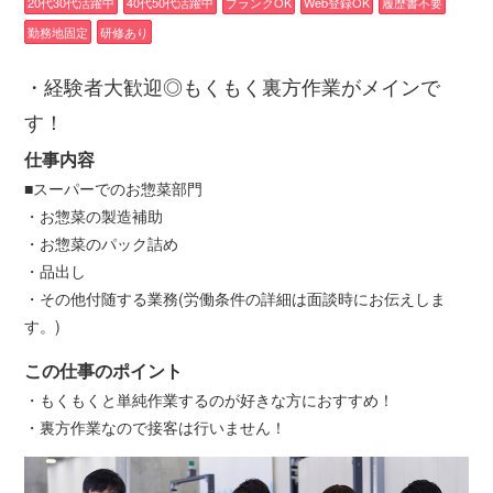
20代30代活躍中
40代50代活躍中
ブランクOK
Web登録OK
履歴書不要
勤務地固定
研修あり
・経験者大歓迎◎もくもく裏方作業がメインで
す！
仕事内容
■スーパーでのお惣菜部門
・お惣菜の製造補助
・お惣菜のパック詰め
・品出し
・その他付随する業務(労働条件の詳細は面談時にお伝えしま
す。)
この仕事のポイント
・もくもくと単純作業するのが好きな方におすすめ！
・裏方作業なので接客は行いません！