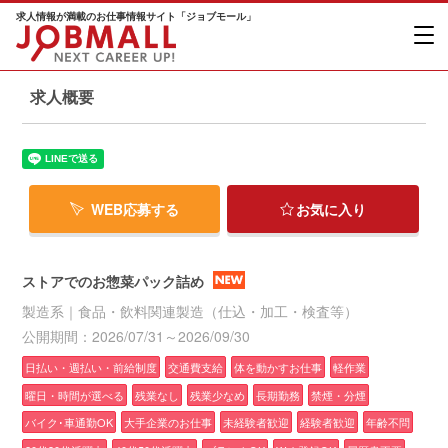
求人情報が満載のお仕事情報サイト「ジョブモール」
求人概要
WEB応募する
お気に入り
ストアでのお惣菜パック詰め
製造系｜食品・飲料関連製造（仕込・加工・検査等）
公開期間：2026/07/31～2026/09/30
日払い・週払い・前給制度
交通費支給
体を動かすお仕事
軽作業
曜日・時間が選べる
残業なし
残業少なめ
長期勤務
禁煙・分煙
バイク･車通勤OK
大手企業のお仕事
未経験者歓迎
経験者歓迎
年齢不問