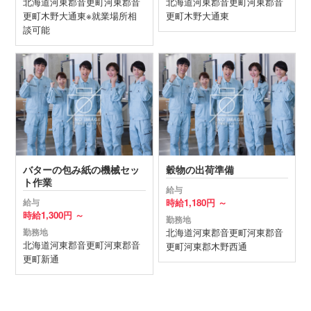
北海道
河東郡音更町
河東郡音
北海道
河東郡音更町
河東郡音
更町木野大通東※就業場所相
更町木野大通東
談可能
バターの包み紙の機械セッ
穀物の出荷準備
ト作業
給与
時給
1,180円 ～
給与
時給
1,300円 ～
勤務地
北海道
河東郡音更町
河東郡音
勤務地
北海道
河東郡音更町
河東郡音
更町河東郡木野西通
更町新通