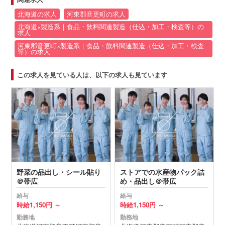
北海道の求人
河東郡音更町の求人
北海道×製造系｜食品・飲料関連製造（仕込・加工・検査等）の
求人
河東郡音更町×製造系｜食品・飲料関連製造（仕込・加工・検査
等）の求人
この求人を見ている人は、以下の求人も見ています
野菜の品出し・シール貼り
ストアでの水産物パック詰
＠帯広
め・品出し＠帯広
給与
給与
時給
1,150円 ～
時給
1,150円 ～
勤務地
勤務地