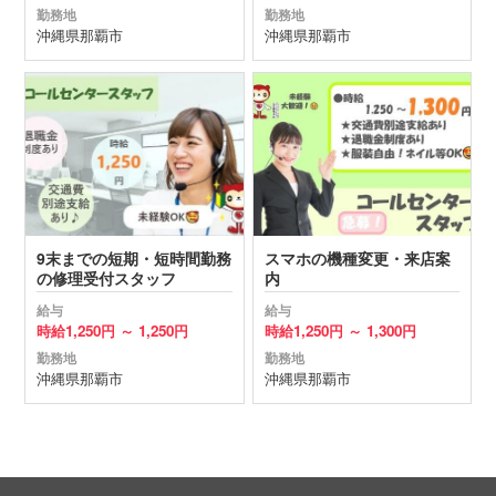
勤務地
勤務地
沖縄県
那覇市
沖縄県
那覇市
9末までの短期・短時間勤務
スマホの機種変更・来店案
の修理受付スタッフ
内
給与
給与
時給
1,250円 ～
1,250円
時給
1,250円 ～
1,300円
勤務地
勤務地
沖縄県
那覇市
沖縄県
那覇市