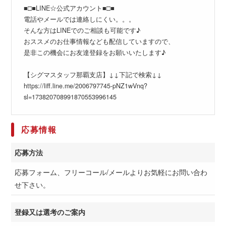
■□■LINE☆公式アカウント■□■
電話やメールでは連絡しにくい。。。
そんな方はLINEでのご相談も可能です♪
おススメのお仕事情報なども配信していますので、
是非この機会にお友達登録をお願いいたします♪
【シグマスタッフ那覇支店】↓↓下記で検索↓↓
https://liff.line.me/2006797745-pNZ1wVnq?
sl=173820708991870553996145
応募情報
応募方法
応募フォーム、フリーコール/メールよりお気軽にお問い合わ
せ下さい。
登録又は選考のご案内