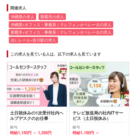
関連求人
沖縄県の求人
那覇市の求人
沖縄県×オフィス・事務系｜テレフォンオペレータの求人
那覇市×オフィス・事務系｜テレフォンオペレータの求人
ゆいレール×壺川駅の求人
この求人を見ている人は、以下の求人も見ています
土日祝休みの1次受付社内ヘ
テレビ放送局の社内ITサー
ルプデスクのお仕事
ビス（土日祝休み）
給与
給与
時給
1,150円 ～
1,250円
時給
1,150円 ～