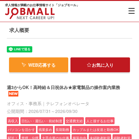
求人情報が満載のお仕事情報サイト「ジョブモール」
求人概要
WEB応募する
お気に入り
週3からOK！高時給＆日祝休み★家電製品の操作案内業務
オフィス・事務系｜テレフォンオペレータ
公開期間：2026/07/31～2026/09/30
高収入
日払い・週払い・前給制度
交通費支給
人と接するお仕事
パソコンを活かす
残業多め
長期勤務
カップルまたは友達と勤務OK
駅近！
禁煙・分煙
大手企業のお仕事
服装自由
未経験者歓迎
経験者歓迎