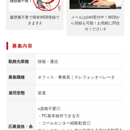
履歴書不要で簡単WEB登録で
メールは24H受付中！WEBか
きます♪
ら登録も可能！お気軽に問合
せください♪
募集内容
勤務先業種
情報・通信
募集職種
オフィス・事務系｜テレフォンオペレータ
雇用形態
派遣
※資格不要◎
・PC基本操作できる方
・コールセンター経験歓迎◎
応募資格・条