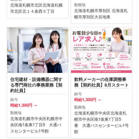
北海道
札幌市北区
北海道札幌
勤務地
北海道
札幌市厚別区
北海道札
市北区北１４条西５丁目
幌市厚別区大谷地東
住宅建材・設備機器に関す
飲料メーカーの在庫調整事
る専門商社の事務業務【契
務【契約社員】8月スタート
約社員】
給与
時給
1,300円 ～
給与
時給
1,300円 ～
勤務地
北海道
札幌市中央区
北海道札
勤務地
北海道
札幌市中央区
札幌市中
幌市中央区南1条東1丁目5
央区南1条東1丁目5 大通バ
番 大通バスセンタービル1号
スセンタービル1号館
館