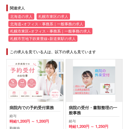
関連求人
北海道の求人
札幌市東区の求人
北海道×オフィス・事務系｜一般事務の求人
札幌市東区×オフィス・事務系｜一般事務の求人
札幌市営地下鉄東豊線×新道東駅の求人
この求人を見ている人は、以下の求人も見ています
病院内での予約受付業務
病院の受付・書類整理の一
般事務
給与
時給
1,200円 ～
1,200円
給与
時給
1,200円 ～
1,250円
勤務地