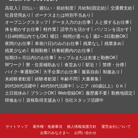
高収入
日払い・週払い・前給制度
月給制(固定給)
交通費支給
社員登用あり
ボーナスまたは特別手当あり
オープニングスタッフ
データ入力のお仕事
人と接するお仕事
体を動かすお仕事
軽作業
語学力を活かす
パソコンを活かす
1日4時間以内でもOK
曜日・時間が選べる
週2～3日勤務OK
夜間のお仕事
単発(1日)のみのお仕事
残業なし
残業多め
残業少なめ
長期勤務
扶養範囲内のお仕事
短期(3ヶ月以内)のお仕事
カップルまたは友達と勤務OK
Wワーク
寮・住居補助あり
食堂あり
駅近！
禁煙・分煙
バイク･車通勤OK
大手企業のお仕事
服装自由
制服あり
未経験者歓迎
経験者歓迎
年齢不問
大量募集
20代30代活躍中
40代50代活躍中
シニア（60歳以上）ＯＫ
土日祝休み
ブランクOK
Web登録OK
履歴書不要
勤務地固定
研修あり
資格取得支援あり
当社スタッフ活躍中
サイトマップ
著作権・免責事項
個人情報保護方針
運営会社について
企業のみなさまへ
お問い合わせ