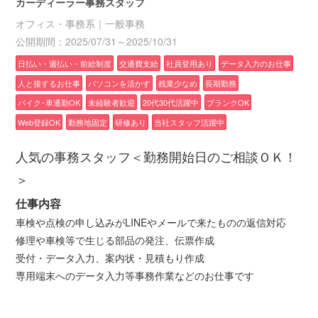
カーディーラー事務スタッフ
オフィス・事務系｜一般事務
公開期間：2025/07/31～2025/10/31
日払い・週払い・前給制度
交通費支給
社員登用あり
データ入力のお仕事
人と接するお仕事
パソコンを活かす
残業少なめ
長期勤務
バイク･車通勤OK
未経験者歓迎
20代30代活躍中
ブランクOK
Web登録OK
勤務地固定
研修あり
当社スタッフ活躍中
人気の事務スタッフ＜勤務開始日のご相談ＯＫ！
＞
仕事内容
車検や点検の申し込みがLINEやメールで来たものの返信対応
修理や車検等で生じる部品の発注、伝票作成
受付・データ入力、案内状・見積もり作成
専用端末へのデータ入力等事務作業などのお仕事です