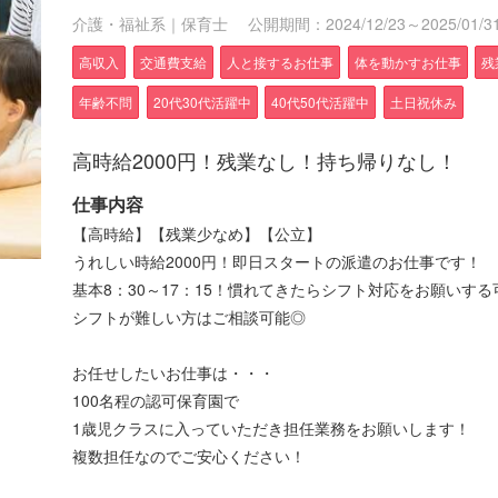
介護・福祉系｜保育士
公開期間：2024/12/23～2025/01/3
高収入
交通費支給
人と接するお仕事
体を動かすお仕事
残
年齢不問
20代30代活躍中
40代50代活躍中
土日祝休み
高時給2000円！残業なし！持ち帰りなし！
仕事内容
【高時給】【残業少なめ】【公立】
うれしい時給2000円！即日スタートの派遣のお仕事です！
基本8：30～17：15！慣れてきたらシフト対応をお願いす
シフトが難しい方はご相談可能◎
お任せしたいお仕事は・・・
100名程の認可保育園で
1歳児クラスに入っていただき担任業務をお願いします！
複数担任なのでご安心ください！