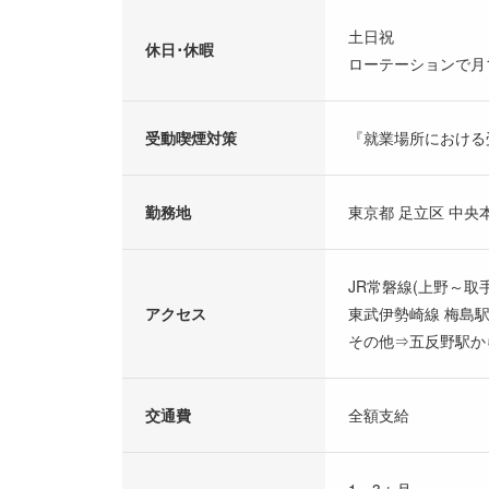
土日祝
休日･休暇
ローテーションで月
受動喫煙対策
『就業場所における
勤務地
東京都 足立区 中央
JR常磐線(上野～取手
アクセス
東武伊勢崎線 梅島駅
その他⇒五反野駅か
交通費
全額支給