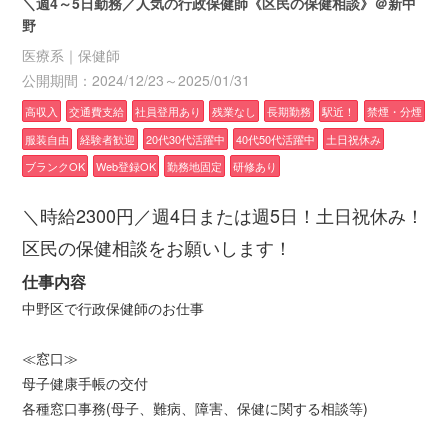
＼週4～5日勤務／人気の行政保健師《区民の保健相談》＠新中
野
医療系｜保健師
公開期間：2024/12/23～2025/01/31
高収入
交通費支給
社員登用あり
残業なし
長期勤務
駅近！
禁煙・分煙
服装自由
経験者歓迎
20代30代活躍中
40代50代活躍中
土日祝休み
ブランクOK
Web登録OK
勤務地固定
研修あり
＼時給2300円／週4日または週5日！土日祝休み！
区民の保健相談をお願いします！
仕事内容
中野区で行政保健師のお仕事
≪窓口≫
母子健康手帳の交付
各種窓口事務(母子、難病、障害、保健に関する相談等)