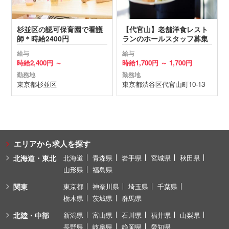
杉並区の認可保育園で看護
【代官山】老舗洋食レスト
師＊時給2400円
ランのホールスタッフ募集
給与
給与
時給
2,400円 ～
時給
1,700円 ～
1,700円
勤務地
勤務地
東京都
杉並区
東京都
渋谷区
代官山町10-13
エリアから求人を探す
北海道・東北
北海道
青森県
岩手県
宮城県
秋田県
山形県
福島県
関東
東京都
神奈川県
埼玉県
千葉県
栃木県
茨城県
群馬県
北陸・中部
新潟県
富山県
石川県
福井県
山梨県
長野県
岐阜県
静岡県
愛知県