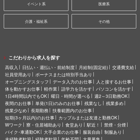
イベント系
医療系
介護・福祉系
その他
こだわりから求人を探す
高収入
日払い・週払い・前給制度
月給制(固定給)
交通費支給
社員登用あり
ボーナスまたは特別手当あり
オープニングスタッフ
データ入力のお仕事
人と接するお仕事
体を動かすお仕事
軽作業
語学力を活かす
パソコンを活かす
1日4時間以内でもOK
曜日・時間が選べる
週2～3日勤務OK
夜間のお仕事
単発(1日)のみのお仕事
残業なし
残業多め
残業少なめ
長期勤務
扶養範囲内のお仕事
短期(3ヶ月以内)のお仕事
カップルまたは友達と勤務OK
Wワーク
寮・住居補助あり
食堂あり
駅近！
禁煙・分煙
バイク･車通勤OK
大手企業のお仕事
服装自由
制服あり
未経験者歓迎
経験者歓迎
年齢不問
大量募集