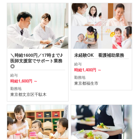
＼時給1600円／17時まで♪
未経験OK 看護補助業務
医師支援室でサポート業務
給与
◎
時給
1,400円 ～
給与
勤務地
時給
1,600円 ～
東京都
福生市
勤務地
東京都
文京区
千駄木