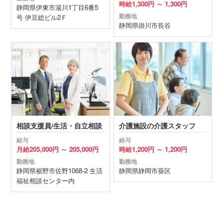
時給
1,300円 ～
1,300円
静岡県
伊東市
湯川1丁目6番5
勤務地
号 伊豆総ビル2Ｆ
静岡県
掛川市
長谷
相談支援員/生活・自立相談
介護施設の介護スタッフ
給与
給与
月給
205,000円 ～
205,000円
時給
1,200円 ～
1,200円
勤務地
勤務地
静岡県
裾野市
佐野1068-2 生活
静岡県
静岡市葵区
福祉相談センター内