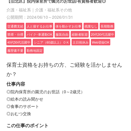
【旧北区】院内保育所で園児のお世話/有資格者歓迎◎
介護・福祉系｜介護・福祉系その他
公開期間：2024/06/10～2026/01/31
交通費支給
人と接するお仕事
体を動かすお仕事
残業なし
長期勤務
禁煙・分煙
バイク･車通勤OK
服装自由
経験者歓迎
20代30代活躍中
40代50代活躍中
シニア（60歳以上）ＯＫ
土日祝休み
Web登録OK
履歴書不要
勤務地固定
保育士資格をお持ちの方、ご経験を活かしません
か？
仕事内容
◎院内保育所の園児のお世話（0～2歳児）
◎絵本の読み聞かせ
◎食事のサポート
◎おむつ交換
この仕事のポイント