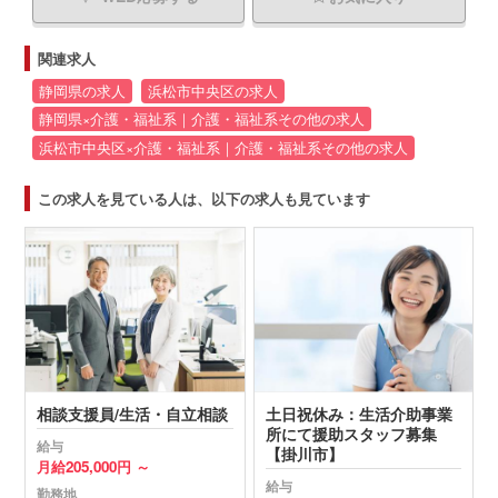
関連求人
静岡県の求人
浜松市中央区の求人
静岡県×介護・福祉系｜介護・福祉系その他の求人
浜松市中央区×介護・福祉系｜介護・福祉系その他の求人
この求人を見ている人は、以下の求人も見ています
相談支援員/生活・自立相談
土日祝休み：生活介助事業
所にて援助スタッフ募集
給与
【掛川市】
月給
205,000円 ～
給与
勤務地