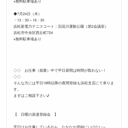
※無料駐車場あり
◆7月24日（木）
・13：30～16：30
浜松新電力テニスコート：旧花川運動公園（第2会議室）
浜松市中央区西丘町724
※無料駐車場あり
◇◇ お仕事（就業）中で平日昼間は時間が取れない！
◇◇
そんな方には平日18時以降の夜間登録も浜松支店にて承りま
す。
まずはご相談下さい♪
【 日曜の派遣登録会 】
平日はお仕事しているから、なかなか登録にいけない～