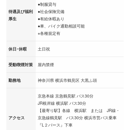
●制服貸与
待遇及び福利
●社会保険完備
厚生
●有給休暇あり
●車、バイク通勤相談可能
※各種規定有
休日･休暇
土日祝
受動喫煙対策
屋内禁煙
勤務地
神奈川県 横浜市鶴見区 大黒ふ頭
京急本線 京急鶴見駅 バス30分
JR根岸線 横浜駅 バス30分
【最寄り駅】各線 横浜駅 または JR線・
アクセス
京急線鶴見駅 バス30分 横浜市営バス乗車
『L２バース』下車