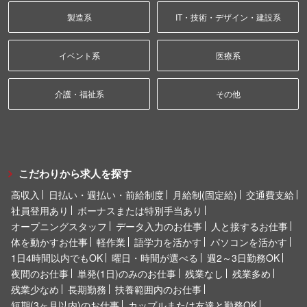
製造系
IT・技術・デザイン・建設系
イベント系
医療系
介護・福祉系
その他
こだわりから求人を探す
高収入
日払い・週払い・前給制度
月給制(固定給)
交通費支給
社員登用あり
ボーナスまたは特別手当あり
オープニングスタッフ
データ入力のお仕事
人と接するお仕事
体を動かすお仕事
軽作業
語学力を活かす
パソコンを活かす
1日4時間以内でもOK
曜日・時間が選べる
週2～3日勤務OK
夜間のお仕事
単発(1日)のみのお仕事
残業なし
残業多め
残業少なめ
長期勤務
扶養範囲内のお仕事
短期(3ヶ月以内)のお仕事
カップルまたは友達と勤務OK