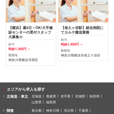
【横浜】週4日～OK!大手健
【保土ヶ谷駅】総合病院に
診センターの受付スタッフ
てカルテ搬送業務
大募集☆
給与
時給
1,400円 ～
給与
時給
1,300円 ～
勤務地
神奈川県
横浜市保土ケ谷区
勤務地
神奈川県
横浜市西区
エリアから求人を探す
北海道・東北
北海道
青森県
岩手県
宮城県
秋田県
山形県
福島県
関東
東京都
神奈川県
埼玉県
千葉県