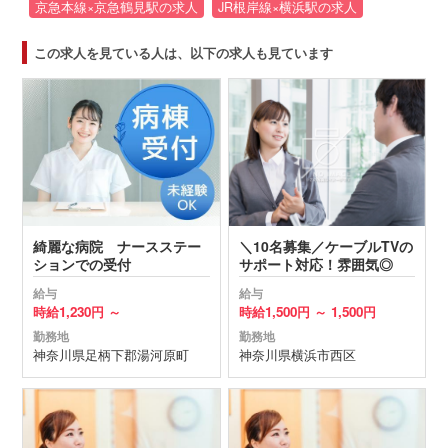
京急本線×京急鶴見駅の求人
JR根岸線×横浜駅の求人
この求人を見ている人は、以下の求人も見ています
綺麗な病院 ナースステー
＼10名募集／ケーブルTVの
ションでの受付
サポート対応！雰囲気◎
給与
給与
時給
1,230円 ～
時給
1,500円 ～
1,500円
勤務地
勤務地
神奈川県
足柄下郡湯河原町
神奈川県
横浜市西区