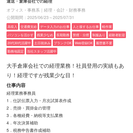
運送・倉庫会社での経理
オフィス・事務系｜経理・会計・財務事務
公開期間：2025/06/23～2025/07/31
高収入
交通費支給
データ入力のお仕事
人と接するお仕事
軽作業
パソコンを活かす
残業少なめ
長期勤務
禁煙・分煙
制服あり
経験者歓迎
20代30代活躍中
土日祝休み
ブランクOK
Web登録OK
履歴書不要
勤務地固定
当社スタッフ活躍中
大手倉庫会社での経理業務！社員登用の実績もあ
り！経理ですが残業少な目！
仕事内容
経理業務事務員
1．仕訳伝票入力・月次試算表作成
2．売掛・買掛金の管理
3．各種経費・納税等支払業務
4．年次決算補助
5．税務申告書作成補助