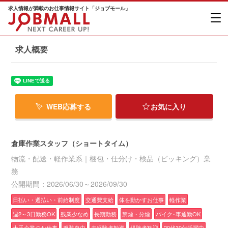
求人情報が満載のお仕事情報サイト「ジョブモール」
求人概要
WEB応募する
お気に入り
倉庫作業スタッフ（ショートタイム）
物流・配送・軽作業系｜梱包・仕分け・検品（ピッキング）業
務
公開期間：2026/06/30～2026/09/30
日払い・週払い・前給制度
交通費支給
体を動かすお仕事
軽作業
週2～3日勤務OK
残業少なめ
長期勤務
禁煙・分煙
バイク･車通勤OK
大手企業のお仕事
服装自由
未経験者歓迎
経験者歓迎
20代30代活躍中