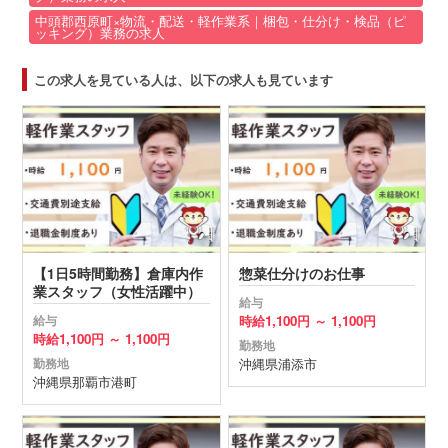
中頭郡西原町×物流・配送・軽作業系｜梱包・仕分け・検品（ピ
ッキング）業務の求人
この求人を見ている人は、以下の求人も見ています
【1日5時間勤務】倉庫内作
惣菜仕分けのお仕事
業スタッフ（女性活躍中）
給与
時給
1,100円 ～
1,100円
給与
時給
1,100円 ～
1,100円
勤務地
沖縄県
浦添市
勤務地
沖縄県
那覇市
港町