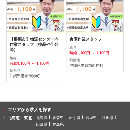
【那覇市】物流センター内
倉庫作業スタッフ
作業スタッフ（検品や仕分
給与
等）
時給
1,100円 ～
1,100円
給与
勤務地
時給
1,100円 ～
1,100円
沖縄県
中頭郡西原町
勤務地
沖縄県
那覇市
港町
エリアから求人を探す
北海道・東北
北海道
青森県
岩手県
宮城県
秋田県
山形県
福島県