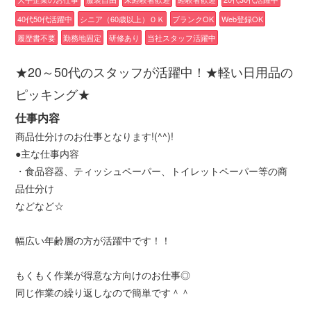
40代50代活躍中
シニア（60歳以上）ＯＫ
ブランクOK
Web登録OK
履歴書不要
勤務地固定
研修あり
当社スタッフ活躍中
★20～50代のスタッフが活躍中！★軽い日用品の
ピッキング★
仕事内容
商品仕分けのお仕事となります!(^^)!
●主な仕事内容
・食品容器、ティッシュペーパー、トイレットペーパー等の商
品仕分け
などなど☆
幅広い年齢層の方が活躍中です！！
もくもく作業が得意な方向けのお仕事◎
同じ作業の繰り返しなので簡単です＾＾