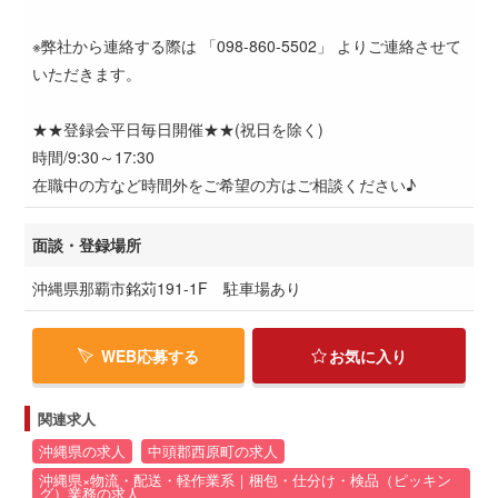
※弊社から連絡する際は 「098-860-5502」 よりご連絡させて
いただきます。
★★登録会平日毎日開催★★(祝日を除く)
時間/9:30～17:30
在職中の方など時間外をご希望の方はご相談ください♪
面談・登録場所
沖縄県那覇市銘苅191-1F 駐車場あり
WEB応募する
お気に入り
関連求人
沖縄県の求人
中頭郡西原町の求人
沖縄県×物流・配送・軽作業系｜梱包・仕分け・検品（ピッキン
グ）業務の求人