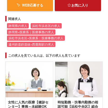
WEB応募する
お気に入り
関連求人
静岡県の求人
浜松市浜名区の求人
静岡県×医療系｜医療事務の求人
浜松市浜名区×医療系｜医療事務の求人
遠州鉄道鉄道線×西鹿島駅の求人
この求人を見ている人は、以下の求人も見ています
女性に人気の医療【健診セ
時短勤務・扶養内勤務の相
ンター】事務～未経験OK
談可能【浜松中央区】総合