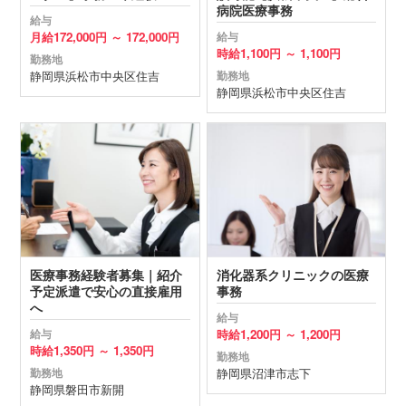
病院医療事務
給与
月給
172,000円 ～
172,000円
給与
時給
1,100円 ～
1,100円
勤務地
静岡県
浜松市中央区
住吉
勤務地
静岡県
浜松市中央区
住吉
医療事務経験者募集｜紹介
消化器系クリニックの医療
予定派遣で安心の直接雇用
事務
へ
給与
時給
1,200円 ～
1,200円
給与
時給
1,350円 ～
1,350円
勤務地
静岡県
沼津市
志下
勤務地
静岡県
磐田市
新開