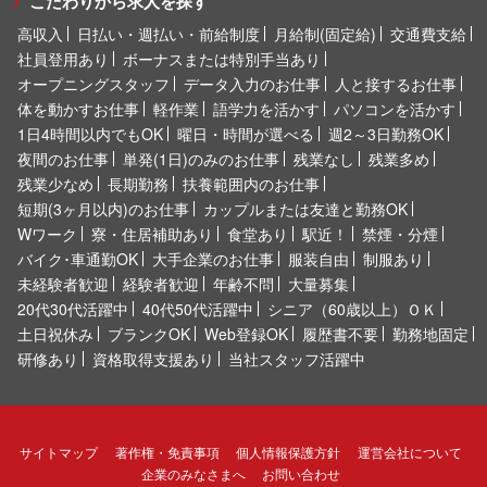
こだわりから求人を探す
高収入
日払い・週払い・前給制度
月給制(固定給)
交通費支給
社員登用あり
ボーナスまたは特別手当あり
オープニングスタッフ
データ入力のお仕事
人と接するお仕事
体を動かすお仕事
軽作業
語学力を活かす
パソコンを活かす
1日4時間以内でもOK
曜日・時間が選べる
週2～3日勤務OK
夜間のお仕事
単発(1日)のみのお仕事
残業なし
残業多め
残業少なめ
長期勤務
扶養範囲内のお仕事
短期(3ヶ月以内)のお仕事
カップルまたは友達と勤務OK
Wワーク
寮・住居補助あり
食堂あり
駅近！
禁煙・分煙
バイク･車通勤OK
大手企業のお仕事
服装自由
制服あり
未経験者歓迎
経験者歓迎
年齢不問
大量募集
20代30代活躍中
40代50代活躍中
シニア（60歳以上）ＯＫ
土日祝休み
ブランクOK
Web登録OK
履歴書不要
勤務地固定
研修あり
資格取得支援あり
当社スタッフ活躍中
サイトマップ
著作権・免責事項
個人情報保護方針
運営会社について
企業のみなさまへ
お問い合わせ