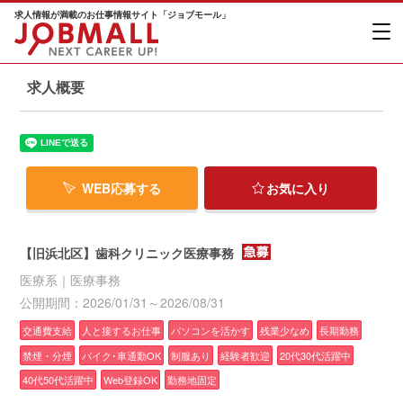
求人情報が満載のお仕事情報サイト「ジョブモール」
求人概要
WEB応募する
お気に入り
【旧浜北区】歯科クリニック医療事務
医療系｜医療事務
公開期間：2026/01/31～2026/08/31
交通費支給
人と接するお仕事
パソコンを活かす
残業少なめ
長期勤務
禁煙・分煙
バイク･車通勤OK
制服あり
経験者歓迎
20代30代活躍中
40代50代活躍中
Web登録OK
勤務地固定